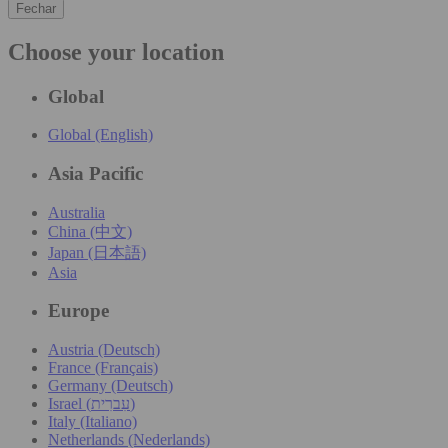
Fechar
Choose your location
Global
Global (English)
Asia Pacific
Australia
China (中文)
Japan (日本語)
Asia
Europe
Austria (Deutsch)
France (Français)
Germany (Deutsch)
Israel (עִברִית)
Italy (Italiano)
Netherlands (Nederlands)