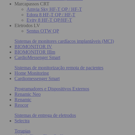
Marcapassos CRT
Amvia Sky HF-T QP / HF-T
Edora 8 HF-T QP / HF-T
Evity 8 HF-T QP/HF-T
Eletrodos LV
Sentus OTW QP
Sistemas de monitores cardíacos implantáveis (MCI)
BIOMONITOR IV
BIOMONITOR IIIm
CardioMessenger Smart
Sistemas de monitorização remota de pacientes
Home Monitoring
Cardiomessenger Smart
Programadores e Dispositivos Externos
Renamic Neo
Renamic
Reocor
Sistemas de entrega de eletrodos
Selectra
Terapias