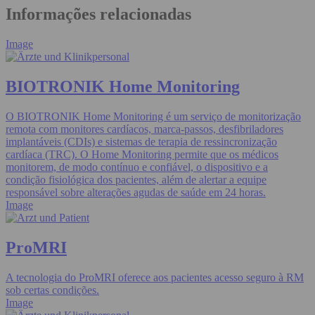
Informações relacionadas
Image
BIOTRONIK Home Monitoring
O BIOTRONIK Home Monitoring é um serviço de monitorização
remota com monitores cardíacos, marca-passos, desfibriladores
implantáveis (CDIs) e sistemas de terapia de ressincronização
cardíaca (TRC). O Home Monitoring permite que os médicos
monitorem, de modo contínuo e confiável, o dispositivo e a
condição fisiológica dos pacientes, além de alertar a equipe
responsável sobre alterações agudas de saúde em 24 horas.
Image
ProMRI
A tecnologia do ProMRI oferece aos pacientes acesso seguro à RM
sob certas condições.
Image