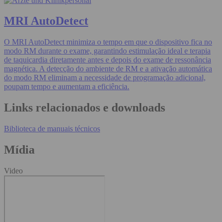
MRI AutoDetect
O MRI AutoDetect minimiza o tempo em que o dispositivo fica no
modo RM durante o exame, garantindo estimulação ideal e terapia
de taquicardia diretamente antes e depois do exame de ressonância
magnética. A detecção do ambiente de RM e a ativação automática
do modo RM eliminam a necessidade de programação adicional,
poupam tempo e aumentam a eficiência.
Links relacionados e downloads
Biblioteca de manuais técnicos
Mídia
Video