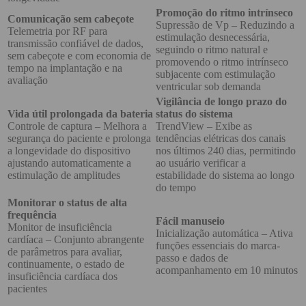
Promoção do ritmo intrínseco
Comunicação sem cabeçote
Supressão de Vp – Reduzindo a
Telemetria por RF para
estimulação desnecessária,
transmissão confiável de dados,
seguindo o ritmo natural e
sem cabeçote e com economia de
promovendo o ritmo intrínseco
tempo na implantação e na
subjacente com estimulação
avaliação
ventricular sob demanda
Vigilância de longo prazo do
Vida útil prolongada da bateria
status do sistema
Controle de captura – Melhora a
TrendView – Exibe as
segurança do paciente e prolonga
tendências elétricas dos canais
a longevidade do dispositivo
nos últimos 240 dias, permitindo
ajustando automaticamente a
ao usuário verificar a
estimulação de amplitudes
estabilidade do sistema ao longo
do tempo
Monitorar o status de alta
frequência
Fácil manuseio
Monitor de insuficiência
Inicialização automática – Ativa
cardíaca – Conjunto abrangente
funções essenciais do marca-
de parâmetros para avaliar,
passo e dados de
continuamente, o estado de
acompanhamento em 10 minutos
insuficiência cardíaca dos
pacientes