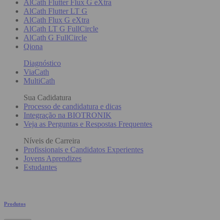
AlCath Flutter Flux G eXtra
AlCath Flutter LT G
AlCath Flux G eXtra
AlCath LT G FullCircle
AlCath G FullCircle
Qiona
Diagnóstico
ViaCath
MultiCath
Sua Cadidatura
Processo de candidatura e dicas
Integração na BIOTRONIK
Veja as Perguntas e Respostas Frequentes
Níveis de Carreira
Profissionais e Candidatos Experientes
Jovens Aprendizes
Estudantes
Produtos