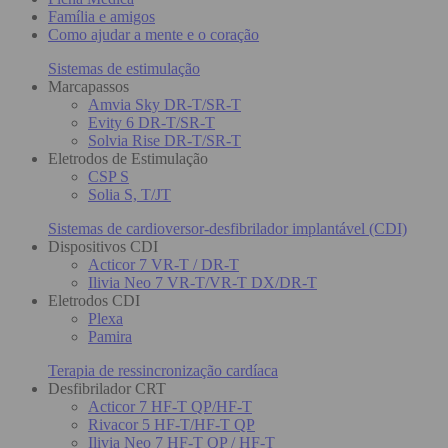
Família e amigos
Como ajudar a mente e o coração
Sistemas de estimulação
Marcapassos
Amvia Sky DR-T/SR-T
Evity 6 DR-T/SR-T
Solvia Rise DR-T/SR-T
Eletrodos de Estimulação
CSP S
Solia S, T/JT
Sistemas de cardioversor-desfibrilador implantável (CDI)
Dispositivos CDI
Acticor 7 VR-T / DR-T
Ilivia Neo 7 VR-T/VR-T DX/DR-T
Eletrodos CDI
Plexa
Pamira
Terapia de ressincronização cardíaca
Desfibrilador CRT
Acticor 7 HF-T QP/HF-T
Rivacor 5 HF-T/HF-T QP
Ilivia Neo 7 HF-T QP / HF-T