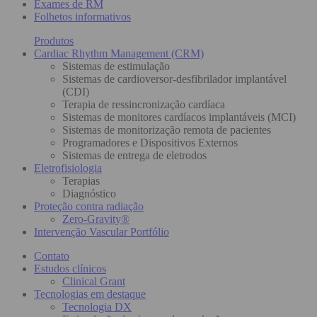
Exames de RM
Folhetos informativos
Produtos
Cardiac Rhythm Management (CRM)
Sistemas de estimulação
Sistemas de cardioversor-desfibrilador implantável
(CDI)
Terapia de ressincronização cardíaca
Sistemas de monitores cardíacos implantáveis (MCI)
Sistemas de monitorização remota de pacientes
Programadores e Dispositivos Externos
Sistemas de entrega de eletrodos
Eletrofisiologia
Terapias
Diagnóstico
Proteção contra radiação
Zero-Gravity®
Intervenção Vascular Portfólio
Contato
Estudos clínicos
Clinical Grant
Tecnologias em destaque
Tecnologia DX