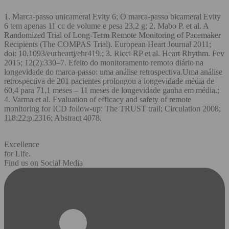
1. Marca-passo unicameral Evity 6; O marca-passo bicameral Evity
6 tem apenas 11 cc de volume e pesa 23,2 g; 2. Mabo P. et al. A
Randomized Trial of Long-Term Remote Monitoring of Pacemaker
Recipients (The COMPAS Trial). European Heart Journal 2011;
doi: 10.1093/eurheartj/ehr419.; 3. Ricci RP et al. Heart Rhythm. Fev
2015; 12(2):330–7. Efeito do monitoramento remoto diário na
longevidade do marca-passo: uma análise retrospectiva.Uma análise
retrospectiva de 201 pacientes prolongou a longevidade média de
60,4 para 71,1 meses – 11 meses de longevidade ganha em média.;
4. Varma et al. Evaluation of efficacy and safety of remote
monitoring for ICD follow-up: The TRUST trail; Circulation 2008;
118:22;p.2316; Abstract 4078.
Excellence
for Life.
Find us on Social Media