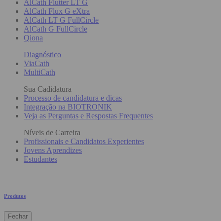
AlCath Flutter LT G
AlCath Flux G eXtra
AlCath LT G FullCircle
AlCath G FullCircle
Qiona
Diagnóstico
ViaCath
MultiCath
Sua Cadidatura
Processo de candidatura e dicas
Integração na BIOTRONIK
Veja as Perguntas e Respostas Frequentes
Níveis de Carreira
Profissionais e Candidatos Experientes
Jovens Aprendizes
Estudantes
Produtos
Fechar