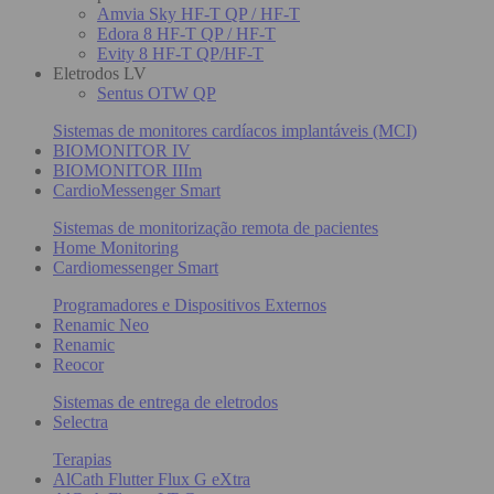
Amvia Sky HF-T QP / HF-T
Edora 8 HF-T QP / HF-T
Evity 8 HF-T QP/HF-T
Eletrodos LV
Sentus OTW QP
Sistemas de monitores cardíacos implantáveis (MCI)
BIOMONITOR IV
BIOMONITOR IIIm
CardioMessenger Smart
Sistemas de monitorização remota de pacientes
Home Monitoring
Cardiomessenger Smart
Programadores e Dispositivos Externos
Renamic Neo
Renamic
Reocor
Sistemas de entrega de eletrodos
Selectra
Terapias
AlCath Flutter Flux G eXtra