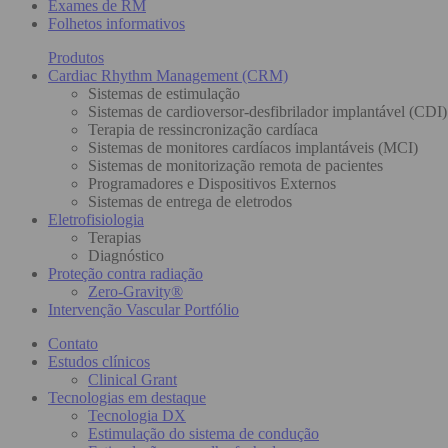
Exames de RM
Folhetos informativos
Produtos
Cardiac Rhythm Management (CRM)
Sistemas de estimulação
Sistemas de cardioversor-desfibrilador implantável (CDI)
Terapia de ressincronização cardíaca
Sistemas de monitores cardíacos implantáveis (MCI)
Sistemas de monitorização remota de pacientes
Programadores e Dispositivos Externos
Sistemas de entrega de eletrodos
Eletrofisiologia
Terapias
Diagnóstico
Proteção contra radiação
Zero-Gravity®
Intervenção Vascular Portfólio
Contato
Estudos clínicos
Clinical Grant
Tecnologias em destaque
Tecnologia DX
Estimulação do sistema de condução