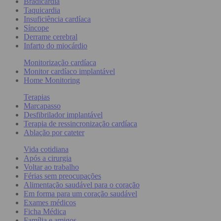
Bradicardia
Taquicardia
Insuficiência cardíaca
Síncope
Derrame cerebral
Infarto do miocárdio
Monitorização cardíaca
Monitor cardíaco implantável
Home Monitoring
Terapias
Marcapasso
Desfibrilador implantável
Terapia de ressincronização cardíaca
Ablação por cateter
Vida cotidiana
Após a cirurgia
Voltar ao trabalho
Férias sem preocupações
Alimentação saudável para o coração
Em forma para um coração saudável
Exames médicos
Ficha Médica
Família e amigos