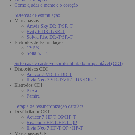
Como ajudar a mente e o coração
Sistemas de estimulação
Marcapassos
Amvia Sky DR-T/SR-T
Evity 6 DR-T/SR-T
Solvia Rise DR-T/SR-T
Eletrodos de Estimulação
CSP S
Solia S, T/JT
Sistemas de cardioversor-desfibrilador implantável (CDI)
Dispositivos CDI
Acticor 7 VR-T / DR-T
Ilivia Neo 7 VR-T/VR-T DX/DR-T
Eletrodos CDI
Plexa
Pamira
Terapia de ressincronização cardíaca
Desfibrilador CRT
Acticor 7 HF-T QP/HF-T
Rivacor 5 HF-T/HF-T QP
Ilivia Neo 7 HF-T QP / HF-T
Marcapassos CRT