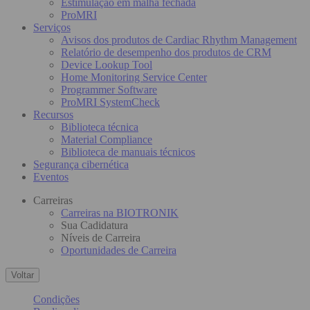
Estimulação em malha fechada
ProMRI
Serviços
Avisos dos produtos de Cardiac Rhythm Management
Relatório de desempenho dos produtos de CRM
Device Lookup Tool
Home Monitoring Service Center
Programmer Software
ProMRI SystemCheck
Recursos
Biblioteca técnica
Material Compliance
Biblioteca de manuais técnicos
Segurança cibernética
Eventos
Carreiras
Carreiras na BIOTRONIK
Sua Cadidatura
Níveis de Carreira
Oportunidades de Carreira
Voltar
Condições