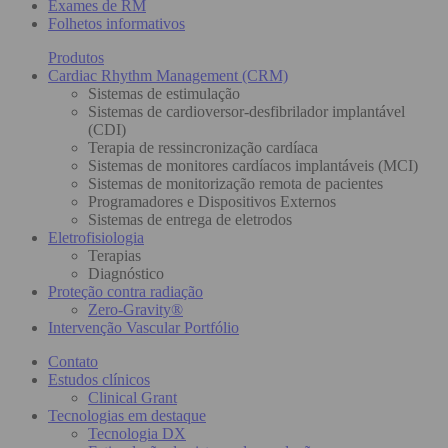
Exames de RM
Folhetos informativos
Produtos
Cardiac Rhythm Management (CRM)
Sistemas de estimulação
Sistemas de cardioversor-desfibrilador implantável
(CDI)
Terapia de ressincronização cardíaca
Sistemas de monitores cardíacos implantáveis (MCI)
Sistemas de monitorização remota de pacientes
Programadores e Dispositivos Externos
Sistemas de entrega de eletrodos
Eletrofisiologia
Terapias
Diagnóstico
Proteção contra radiação
Zero-Gravity®
Intervenção Vascular Portfólio
Contato
Estudos clínicos
Clinical Grant
Tecnologias em destaque
Tecnologia DX