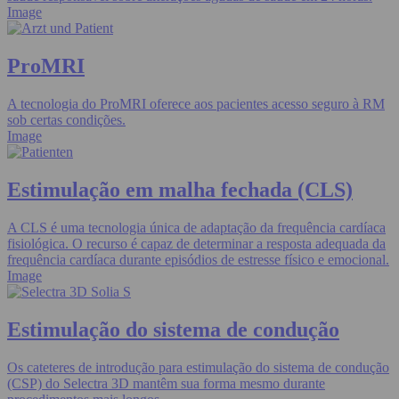
Image
ProMRI
A tecnologia do ProMRI oferece aos pacientes acesso seguro à RM
sob certas condições.
Image
Estimulação em malha fechada (CLS)
A CLS é uma tecnologia única de adaptação da frequência cardíaca
fisiológica. O recurso é capaz de determinar a resposta adequada da
frequência cardíaca durante episódios de estresse físico e emocional.
Image
Estimulação do sistema de condução
Os cateteres de introdução para estimulação do sistema de condução
(CSP) do Selectra 3D mantêm sua forma mesmo durante