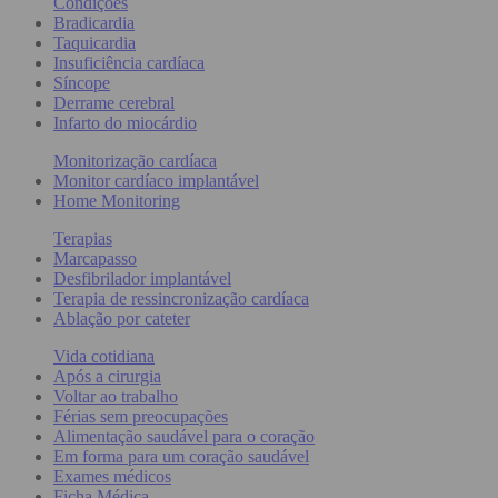
Condições
Bradicardia
Taquicardia
Insuficiência cardíaca
Síncope
Derrame cerebral
Infarto do miocárdio
Monitorização cardíaca
Monitor cardíaco implantável
Home Monitoring
Terapias
Marcapasso
Desfibrilador implantável
Terapia de ressincronização cardíaca
Ablação por cateter
Vida cotidiana
Após a cirurgia
Voltar ao trabalho
Férias sem preocupações
Alimentação saudável para o coração
Em forma para um coração saudável
Exames médicos
Ficha Médica