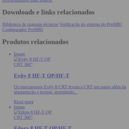
procedimentos mais longos.
Downloads e links relacionados
Biblioteca de manuais técnicos
Verificação do sistema do ProMRI
Configurador ProMRI
Produtos relacionados
Image
CRT 360°
Evity 8 HF-T QP/HF-T
Os marcapassos Evity 8 CRT levam a CRT um passo além da
implantação e terapia, permitindo...
Read more
Image
CRT 360°
Edora 8 HF-T QP/HF-T