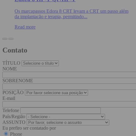
Os marcapassos Edora 8 CRT levam a CRT um passo além
da implantação e terapia, permitindo...
Read more
Contato
TÍTULO
NOME
SOBRENOME
POSIÇÃO
E-mail
Telefone
País/Região
ASSUNTO
Eu prefiro ser contatado por
Phone