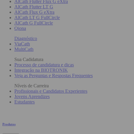
AlCath Flutter Flux G eXtra
AlCath Flutter LT G
AlCath Flux G eXtra
AlCath LT G FullCircle
AlCath G FullCircle
Qiona
Diagnóstico
ViaCath
MultiCath
Sua Cadidatura
Processo de candidatura e dicas
Integração na BIOTRONIK
Veja as Perguntas e Respostas Frequentes
Níveis de Carreira
Profissionais e Candidatos Experientes
Jovens Aprendizes
Estudantes
Produtos