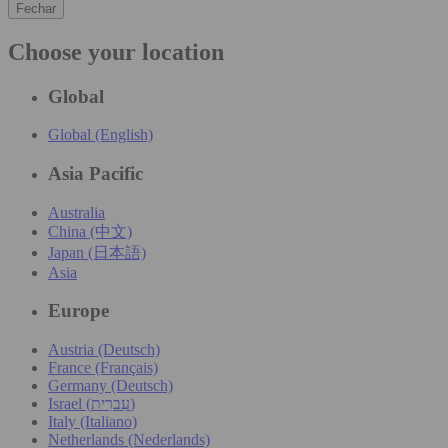
Fechar
Choose your location
Global
Global (English)
Asia Pacific
Australia
China (中文)
Japan (日本語)
Asia
Europe
Austria (Deutsch)
France (Français)
Germany (Deutsch)
Israel (עִברִית)
Italy (Italiano)
Netherlands (Nederlands)