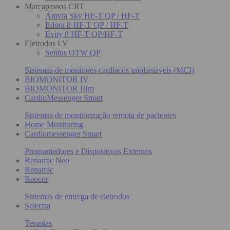
Marcapassos CRT
Amvia Sky HF-T QP / HF-T
Edora 8 HF-T QP / HF-T
Evity 8 HF-T QP/HF-T
Eletrodos LV
Sentus OTW QP
Sistemas de monitores cardíacos implantáveis (MCI)
BIOMONITOR IV
BIOMONITOR IIIm
CardioMessenger Smart
Sistemas de monitorização remota de pacientes
Home Monitoring
Cardiomessenger Smart
Programadores e Dispositivos Externos
Renamic Neo
Renamic
Reocor
Sistemas de entrega de eletrodos
Selectra
Terapias