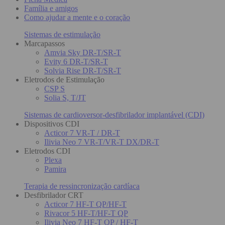
Família e amigos
Como ajudar a mente e o coração
Sistemas de estimulação
Marcapassos
Amvia Sky DR-T/SR-T
Evity 6 DR-T/SR-T
Solvia Rise DR-T/SR-T
Eletrodos de Estimulação
CSP S
Solia S, T/JT
Sistemas de cardioversor-desfibrilador implantável (CDI)
Dispositivos CDI
Acticor 7 VR-T / DR-T
Ilivia Neo 7 VR-T/VR-T DX/DR-T
Eletrodos CDI
Plexa
Pamira
Terapia de ressincronização cardíaca
Desfibrilador CRT
Acticor 7 HF-T QP/HF-T
Rivacor 5 HF-T/HF-T QP
Ilivia Neo 7 HF-T QP / HF-T