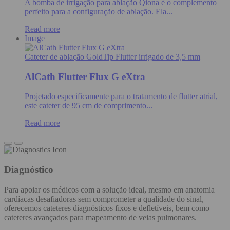
A bomba de irrigação para ablação Qiona é o complemento
perfeito para a configuração de ablação. Ela...
Read more
Image
Cateter de ablação GoldTip Flutter irrigado de 3,5 mm
AlCath Flutter Flux G eXtra
Projetado especificamente para o tratamento de flutter atrial,
este cateter de 95 cm de comprimento...
Read more
Diagnóstico
Para apoiar os médicos com a solução ideal, mesmo em anatomia
cardíacas desafiadoras sem comprometer a qualidade do sinal,
oferecemos cateteres diagnósticos fixos e defletíveis, bem como
cateteres avançados para mapeamento de veias pulmonares.