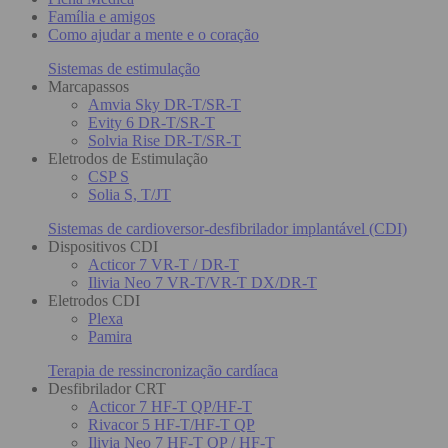
Família e amigos
Como ajudar a mente e o coração
Sistemas de estimulação
Marcapassos
Amvia Sky DR-T/SR-T
Evity 6 DR-T/SR-T
Solvia Rise DR-T/SR-T
Eletrodos de Estimulação
CSP S
Solia S, T/JT
Sistemas de cardioversor-desfibrilador implantável (CDI)
Dispositivos CDI
Acticor 7 VR-T / DR-T
Ilivia Neo 7 VR-T/VR-T DX/DR-T
Eletrodos CDI
Plexa
Pamira
Terapia de ressincronização cardíaca
Desfibrilador CRT
Acticor 7 HF-T QP/HF-T
Rivacor 5 HF-T/HF-T QP
Ilivia Neo 7 HF-T QP / HF-T