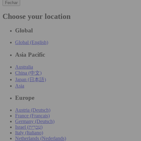
Fechar
Choose your location
Global
Global (English)
Asia Pacific
Australia
China (中文)
Japan (日本語)
Asia
Europe
Austria (Deutsch)
France (Français)
Germany (Deutsch)
Israel (עִברִית)
Italy (Italiano)
Netherlands (Nederlands)