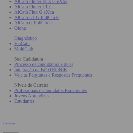
AlCath Flutter Flux G eXtra
AlCath Flutter LT G
AlCath Flux G eXtra
AlCath LT G FullCircle
AlCath G FullCircle
Qiona
Diagnóstico
ViaCath
MultiCath
Sua Cadidatura
Processo de candidatura e dicas
Integração na BIOTRONIK
Veja as Perguntas e Respostas Frequentes
Níveis de Carreira
Profissionais e Candidatos Experientes
Jovens Aprendizes
Estudantes
Produtos