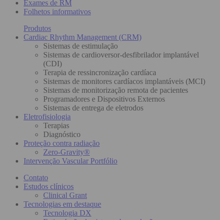
Exames de RM
Folhetos informativos
Produtos
Cardiac Rhythm Management (CRM)
Sistemas de estimulação
Sistemas de cardioversor-desfibrilador implantável
(CDI)
Terapia de ressincronização cardíaca
Sistemas de monitores cardíacos implantáveis (MCI)
Sistemas de monitorização remota de pacientes
Programadores e Dispositivos Externos
Sistemas de entrega de eletrodos
Eletrofisiologia
Terapias
Diagnóstico
Proteção contra radiação
Zero-Gravity®
Intervenção Vascular Portfólio
Contato
Estudos clínicos
Clinical Grant
Tecnologias em destaque
Tecnologia DX