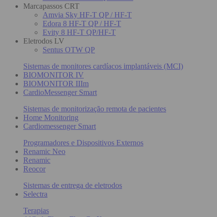
Marcapassos CRT
Amvia Sky HF-T QP / HF-T
Edora 8 HF-T QP / HF-T
Evity 8 HF-T QP/HF-T
Eletrodos LV
Sentus OTW QP
Sistemas de monitores cardíacos implantáveis (MCI)
BIOMONITOR IV
BIOMONITOR IIIm
CardioMessenger Smart
Sistemas de monitorização remota de pacientes
Home Monitoring
Cardiomessenger Smart
Programadores e Dispositivos Externos
Renamic Neo
Renamic
Reocor
Sistemas de entrega de eletrodos
Selectra
Terapias