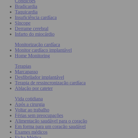
Condições
Bradicardia
Taquicardia
Insuficiência cardíaca
Síncope
Derrame cerebral
Infarto do miocárdio
Monitorização cardíaca
Monitor cardíaco implantável
Home Monitoring
Terapias
Marcapasso
Desfibrilador implantável
Terapia de ressincronização cardíaca
Ablação por cateter
Vida cotidiana
Após a cirurgia
Voltar ao trabalho
Férias sem preocupações
Alimentação saudável para o coração
Em forma para um coração saudável
Exames médicos
Ficha Médica