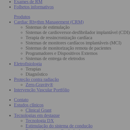
Exames de RM
Folhetos informativos
Produtos
Cardiac Rhythm Management (CRM)
Sistemas de estimulação
Sistemas de cardioversor-desfibrilador implantável (CDI)
Terapia de ressincronização cardíaca
Sistemas de monitores cardíacos implantáveis (MCI)
Sistemas de monitorização remota de pacientes
Programadores e Dispositivos Externos
Sistemas de entrega de eletrodos
Eletrofisiologia
Terapias
Diagnóstico
Proteção contra radiação
Zero-Gravity®
Intervenção Vascular Portfólio
Contato
Estudos clínicos
Clinical Grant
Tecnologias em destaque
Tecnologia DX
Estimulação do sistema de condução