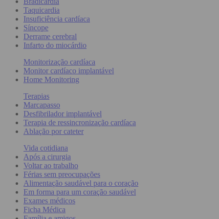
Bradicardia
Taquicardia
Insuficiência cardíaca
Síncope
Derrame cerebral
Infarto do miocárdio
Monitorização cardíaca
Monitor cardíaco implantável
Home Monitoring
Terapias
Marcapasso
Desfibrilador implantável
Terapia de ressincronização cardíaca
Ablação por cateter
Vida cotidiana
Após a cirurgia
Voltar ao trabalho
Férias sem preocupações
Alimentação saudável para o coração
Em forma para um coração saudável
Exames médicos
Ficha Médica
Família e amigos