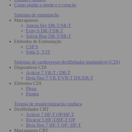
Como ajudar a mente e o coração
Sistemas de estimulação
Marcapassos
Amvia Sky DR-T/SR-T
Evity 6 DR-T/SR-T
Solvia Rise DR-T/SR-T
Eletrodos de Estimulação
CSP S
Solia S, T/JT
Sistemas de cardioversor-desfibrilador implantável (CDI)
Dispositivos CDI
Acticor 7 VR-T / DR-T
Ilivia Neo 7 VR-T/VR-T DX/DR-T
Eletrodos CDI
Plexa
Pamira
Terapia de ressincronização cardíaca
Desfibrilador CRT
Acticor 7 HF-T QP/HF-T
Rivacor 5 HF-T/HF-T QP
Ilivia Neo 7 HF-T QP / HF-T
Marcapassos CRT