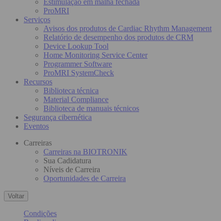
Estimulação em malha fechada
ProMRI
Serviços
Avisos dos produtos de Cardiac Rhythm Management
Relatório de desempenho dos produtos de CRM
Device Lookup Tool
Home Monitoring Service Center
Programmer Software
ProMRI SystemCheck
Recursos
Biblioteca técnica
Material Compliance
Biblioteca de manuais técnicos
Segurança cibernética
Eventos
Carreiras
Carreiras na BIOTRONIK
Sua Cadidatura
Níveis de Carreira
Oportunidades de Carreira
Voltar
Condições