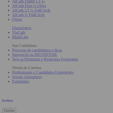
AlCath Flutter LT G
AlCath Flux G eXtra
AlCath LT G FullCircle
AlCath G FullCircle
Qiona
Diagnóstico
ViaCath
MultiCath
Sua Cadidatura
Processo de candidatura e dicas
Integração na BIOTRONIK
Veja as Perguntas e Respostas Frequentes
Níveis de Carreira
Profissionais e Candidatos Experientes
Jovens Aprendizes
Estudantes
Produtos
Fechar