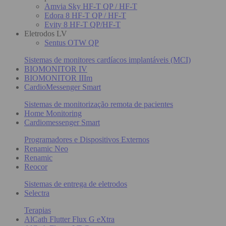
Amvia Sky HF-T QP / HF-T
Edora 8 HF-T QP / HF-T
Evity 8 HF-T QP/HF-T
Eletrodos LV
Sentus OTW QP
Sistemas de monitores cardíacos implantáveis (MCI)
BIOMONITOR IV
BIOMONITOR IIIm
CardioMessenger Smart
Sistemas de monitorização remota de pacientes
Home Monitoring
Cardiomessenger Smart
Programadores e Dispositivos Externos
Renamic Neo
Renamic
Reocor
Sistemas de entrega de eletrodos
Selectra
Terapias
AlCath Flutter Flux G eXtra