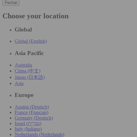
Fechar
Choose your location
Global
Global (English)
Asia Pacific
Australia
China (中文)
Japan (日本語)
Asia
Europe
Austria (Deutsch)
France (Français)
Germany (Deutsch)
Israel (עִברִית)
Italy (Italiano)
Netherlands (Nederlands)