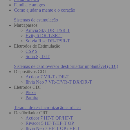
Família e amigos
Como ajudar a mente e o coração
Sistemas de estimulação
Marcapassos
Amvia Sky DR-T/SR-T
Evity 6 DR-T/SR-T
Solvia Rise DR-T/SR-T
Eletrodos de Estimulação
CSP S
Solia S, T/JT
Sistemas de cardioversor-desfibrilador implantável (CDI)
Dispositivos CDI
Acticor 7 VR-T / DR-T
Ilivia Neo 7 VR-T/VR-T DX/DR-T
Eletrodos CDI
Plexa
Pamira
Terapia de ressincronização cardíaca
Desfibrilador CRT
Acticor 7 HF-T QP/HF-T
Rivacor 5 HF-T/HF-T QP
Ilivia Neo 7 HF-T QP / HF-T