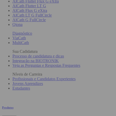
AlCath Flutter Flux G eXtra
AlCath Flutter LT G
AlCath Flux G eXtra
AlCath LT G FullCircle
AlCath G FullCircle
Qiona
Diagnóstico
ViaCath
MultiCath
Sua Cadidatura
Processo de candidatura e dicas
Integração na BIOTRONIK
Veja as Perguntas e Respostas Frequentes
Níveis de Carreira
Profissionais e Candidatos Experientes
Jovens Aprendizes
Estudantes
Produtos