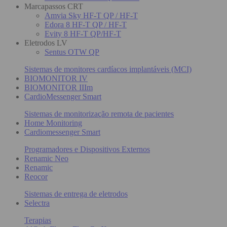
Marcapassos CRT
Amvia Sky HF-T QP / HF-T
Edora 8 HF-T QP / HF-T
Evity 8 HF-T QP/HF-T
Eletrodos LV
Sentus OTW QP
Sistemas de monitores cardíacos implantáveis (MCI)
BIOMONITOR IV
BIOMONITOR IIIm
CardioMessenger Smart
Sistemas de monitorização remota de pacientes
Home Monitoring
Cardiomessenger Smart
Programadores e Dispositivos Externos
Renamic Neo
Renamic
Reocor
Sistemas de entrega de eletrodos
Selectra
Terapias