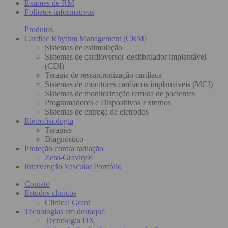
Exames de RM
Folhetos informativos
Produtos
Cardiac Rhythm Management (CRM)
Sistemas de estimulação
Sistemas de cardioversor-desfibrilador implantável
(CDI)
Terapia de ressincronização cardíaca
Sistemas de monitores cardíacos implantáveis (MCI)
Sistemas de monitorização remota de pacientes
Programadores e Dispositivos Externos
Sistemas de entrega de eletrodos
Eletrofisiologia
Terapias
Diagnóstico
Proteção contra radiação
Zero-Gravity®
Intervenção Vascular Portfólio
Contato
Estudos clínicos
Clinical Grant
Tecnologias em destaque
Tecnologia DX