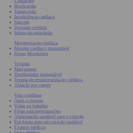
Condições
Bradicardia
Taquicardia
Insuficiência cardíaca
Síncope
Derrame cerebral
Infarto do miocárdio
Monitorização cardíaca
Monitor cardíaco implantável
Home Monitoring
Terapias
Marcapasso
Desfibrilador implantável
Terapia de ressincronização cardíaca
Ablação por cateter
Vida cotidiana
Após a cirurgia
Voltar ao trabalho
Férias sem preocupações
Alimentação saudável para o coração
Em forma para um coração saudável
Exames médicos
Ficha Médica