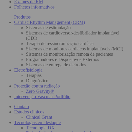
Exames de RM
Folhetos informativos
Produtos
Cardiac Rhythm Management (CRM)
Sistemas de estimulação
Sistemas de cardioversor-desfibrilador implantável
(CDI)
Terapia de ressincronização cardíaca
Sistemas de monitores cardíacos implantáveis (MCI)
Sistemas de monitorização remota de pacientes
Programadores e Dispositivos Externos
Sistemas de entrega de eletrodos
Eletrofisiologia
Terapias
Diagnóstico
Proteção contra radiação
Zero-Gravity®
Intervenção Vascular Portfólio
Contato
Estudos clínicos
Clinical Grant
Tecnologias em destaque
Tecnologia DX