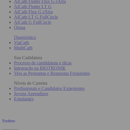
AlCath Flutter Flux G eXtra
AlCath Flutter LT G
AlCath Flux G eXtra
AlCath LT G FullCircle
AlCath G FullCircle
Qiona
Diagnóstico
ViaCath
MultiCath
Sua Cadidatura
Processo de candidatura e dicas
Integração na BIOTRONIK
Veja as Perguntas e Respostas Frequentes
Níveis de Carreira
Profissionais e Candidatos Experientes
Jovens Aprendizes
Estudantes
Produtos