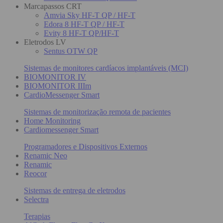
Marcapassos CRT
Amvia Sky HF-T QP / HF-T
Edora 8 HF-T QP / HF-T
Evity 8 HF-T QP/HF-T
Eletrodos LV
Sentus OTW QP
Sistemas de monitores cardíacos implantáveis (MCI)
BIOMONITOR IV
BIOMONITOR IIIm
CardioMessenger Smart
Sistemas de monitorização remota de pacientes
Home Monitoring
Cardiomessenger Smart
Programadores e Dispositivos Externos
Renamic Neo
Renamic
Reocor
Sistemas de entrega de eletrodos
Selectra
Terapias