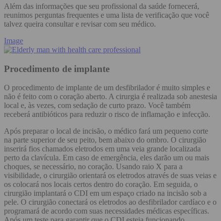
Além das informações que seu profissional da saúde fornecerá,
reunimos perguntas frequentes e uma lista de verificação que você
talvez queira consultar e revisar com seu médico.
Image
Procedimento de implante
O procedimento de implante de um desfibrilador é muito simples e
não é feito com o coração aberto. A cirurgia é realizada sob anestesia
local e, às vezes, com sedação de curto prazo. Você também
receberá antibióticos para reduzir o risco de inflamação e infecção.
Após preparar o local de incisão, o médico fará um pequeno corte
na parte superior de seu peito, bem abaixo do ombro. O cirurgião
inserirá fios chamados eletrodos em uma veia grande localizada
perto da clavícula. Em caso de emergência, eles darão um ou mais
choques, se necessário, no coração. Usando raio X para a
visibilidade, o cirurgião orientará os eletrodos através de suas veias e
os colocará nos locais certos dentro do coração. Em seguida, o
cirurgião implantará o CDI em um espaço criado na incisão sob a
pele. O cirurgião conectará os eletrodos ao desfibrilador cardíaco e o
programará de acordo com suas necessidades médicas específicas.
Após um teste para garantir que o CDI esteja funcionando