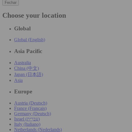
Fechar
Choose your location
Global
Global (English)
Asia Pacific
Australia
China (中文)
Japan (日本語)
Asia
Europe
Austria (Deutsch)
France (Français)
Germany (Deutsch)
Israel (עִברִית)
Italy (Italiano)
Netherlands (Nederlands)