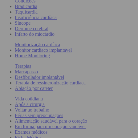
Condições
Bradicardia
Taquicardia
Insuficiência cardíaca
Síncope
Derrame cerebral
Infarto do miocárdio
Monitorização cardíaca
Monitor cardíaco implantável
Home Monitoring
Terapias
Marcapasso
Desfibrilador implantável
Terapia de ressincronização cardíaca
Ablação por cateter
Vida cotidiana
Após a cirurgia
Voltar ao trabalho
Férias sem preocupações
Alimentação saudável para o coração
Em forma para um coração saudável
Exames médicos
Ficha Médica