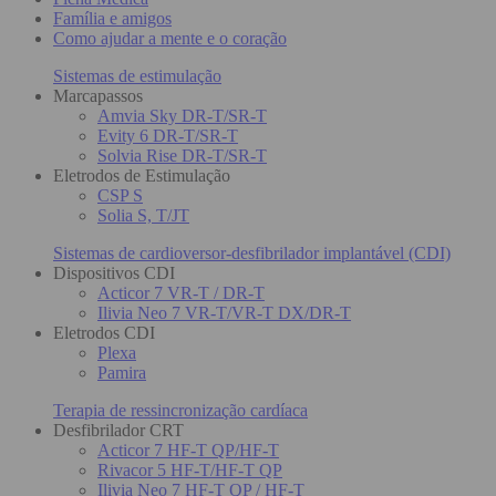
Família e amigos
Como ajudar a mente e o coração
Sistemas de estimulação
Marcapassos
Amvia Sky DR-T/SR-T
Evity 6 DR-T/SR-T
Solvia Rise DR-T/SR-T
Eletrodos de Estimulação
CSP S
Solia S, T/JT
Sistemas de cardioversor-desfibrilador implantável (CDI)
Dispositivos CDI
Acticor 7 VR-T / DR-T
Ilivia Neo 7 VR-T/VR-T DX/DR-T
Eletrodos CDI
Plexa
Pamira
Terapia de ressincronização cardíaca
Desfibrilador CRT
Acticor 7 HF-T QP/HF-T
Rivacor 5 HF-T/HF-T QP
Ilivia Neo 7 HF-T QP / HF-T