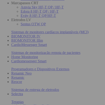
Marcapassos CRT
Amvia Sky HF-T QP / HF-T
Edora 8 HF-T QP / HF-T
Evity 8 HF-T QP/HF-T
Eletrodos LV
Sentus OTW QP
Sistemas de monitores cardíacos implantáveis (MCI)
BIOMONITOR IV
BIOMONITOR IIIm
CardioMessenger Smart
Sistemas de monitorização remota de pacientes
Home Monitoring
Cardiomessenger Smart
Programadores e Dispositivos Externos
Renamic Neo
Renamic
Reocor
Sistemas de entrega de eletrodos
Selectra
Terapias