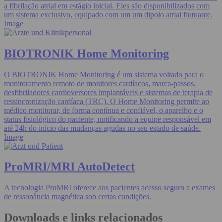
a fibrilação atrial em estágio inicial. Eles são disponibilizados com
um sistema exclusivo, equipado com um um dipolo atrial flutuante.
Image
BIOTRONIK Home Monitoring
O BIOTRONIK Home Monitoring é um sistema voltado para o
monitoramento remoto de monitores cardíacos, marca-passos,
desfibriladores cardioversores implantáveis e sistemas de terapia de
ressincronização cardíaca (TRC). O Home Monitoring permite ao
médico monitorar, de forma contínua e confiável, o aparelho e o
status fisiológico do paciente, notificando a equipe responsável em
até 24h do início das mudanças agudas no seu estado de saúde.
Image
ProMRI/MRI AutoDetect
A tecnologia ProMRI oferece aos pacientes acesso seguro a exames
de ressonância magnética sob certas condições.
Downloads e links relacionados