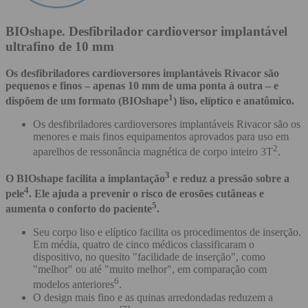
BIOshape. Desfibrilador cardioversor implantável
ultrafino de 10 mm
Os desfibriladores cardioversores implantáveis Rivacor são
pequenos e finos – apenas 10 mm de uma ponta à outra – e
1
dispõem de um formato (BIOshape
) liso, elíptico e anatômico.
Os desfibriladores cardioversores implantáveis Rivacor são os
menores e mais finos equipamentos aprovados para uso em
2
aparelhos de ressonância magnética de corpo inteiro 3T
.
3
O BIOshape facilita a implantação
e reduz a pressão sobre a
4
pele
. Ele ajuda a prevenir o risco de erosões cutâneas e
5
aumenta o conforto do paciente
.
Seu corpo liso e elíptico facilita os procedimentos de inserção.
Em média, quatro de cinco médicos classificaram o
dispositivo, no quesito "facilidade de inserção", como
"melhor" ou até "muito melhor", em comparação com
6
modelos anteriores
.
O design mais fino e as quinas arredondadas reduzem a