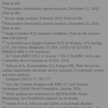
Data on file.
6
Post-market observation; interim analysis, December 21, 2018.
Data on file.
7
Device shape analysis, February 2019. Data on file.
8
Post-market observation; interim analysis, December 21, 2018.
Data on file.
9
Single-Chamber ICD standard conditions. Data on file (service
time calculation)
10
Acticor/Rivacor Single-Chamber ICD @ 60 ppm, 15% pacing,
2.5V, 500 Ohms: Medtronic 3T FBS; VISIA AF (EVERA;
MIRRO) MRI S VR SureScan:
10.7 years (MDT IFU) vs Acticor 7 VR-T ProMRI: 14.9 years.
Competitor device manuals as of Nov. 2018
11
Polyzos KA, Konstantelias AA, Falagas ME, Risk factors for
cardiac implantable electronic device infection: A systematic review
and meta-analysis,
Europace (2015) 17, 767-777.
12
Fact file: Cardiac Imaging with MRI, CT and Nuclear
Techniques British Heart Foundation. January 2010.
13
When patients are monitored by BIOTRONIK Home
Monitoring. See ProMRI(R) manual for all details.
14
Varma N et al. Efficacy and Safety of Automatic Remote