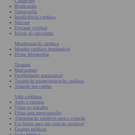
Condições
Bradicardia
Taquicardia
Insuficiência cardíaca
Síncope
Derrame cerebral
Infarto do miocárdio
Monitorização cardíaca
Monitor cardíaco implantável
Home Monitoring
Terapias
Marcapasso
Desfibrilador implantável
Terapia de ressincronização cardíaca
Ablação por cateter
Vida cotidiana
Após a cirurgia
Voltar ao trabalho
Férias sem preocupações
Alimentação saudável para o coração
Em forma para um coração saudável
Exames médicos
Ficha Médica