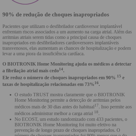
90% de redução de choques inapropriados
Pacientes que utilizam o desfibrilador cardioversor implantável
enfrentam riscos associados a um aumento na carga atrial. Além das
arritmias atriais serem tidas como a principal causa de choques
inapropriados em desfibriladores cardioversores implantáveis
transvenosos, elas aumentam as chances de hospitalização e podem
levar a uma piora da insuficiência cardíaca.
O BIOTRONIK Home Monitoring ajuda os médicos a detectar
14
a fibrilação atrial mais cedo
.
15
Ele reduz o número de choques inapropriados em 90%
e
16
taxas de hospitalização relacionadas em 73%
.
O estudo TRUST mostra claramente que o BIOTRONIK
Home Monitoring permite a detecção de arritmias pelos
17
médicos mais de 30 dias antes do habitual
. Isso permite aos
18
médicos administrar melhor a carga atrial
.
No ECOST, um estudo randomizado com 433 pacientes, o
BIOTRONIK Home Monitoring foi muito efetivo na
prevenção de longo prazo de choques inapropriados. O
número de choques inapropriados foi 90% menor que o do