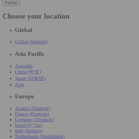
Fechar
Choose your location
Global
Global (English)
Asia Pacific
Australia
China (中文)
Japan (日本語)
Asia
Europe
Austria (Deutsch)
France (Français)
Germany (Deutsch)
Israel (עִברִית)
Italy (Italiano)
Netherlands (Nederlands)