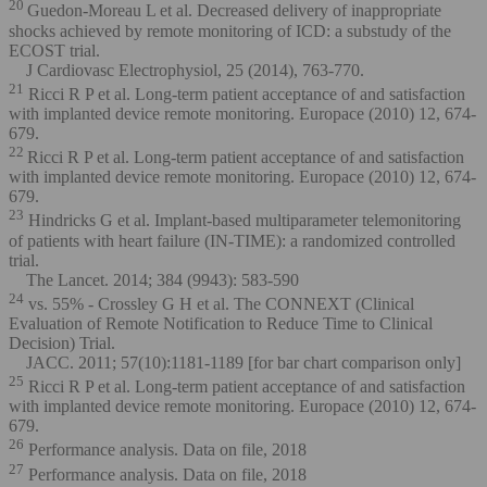
20
Guedon-Moreau L et al. Decreased delivery of inappropriate
shocks achieved by remote monitoring of ICD: a substudy of the
ECOST trial.
J Cardiovasc Electrophysiol, 25 (2014), 763-770.
21
Ricci R P et al. Long-term patient acceptance of and satisfaction
with implanted device remote monitoring. Europace (2010) 12, 674-
679.
22
Ricci R P et al. Long-term patient acceptance of and satisfaction
with implanted device remote monitoring. Europace (2010) 12, 674-
679.
23
Hindricks G et al. Implant-based multiparameter telemonitoring
of patients with heart failure (IN-TIME): a randomized controlled
trial.
The Lancet. 2014; 384 (9943): 583-590
24
vs. 55% - Crossley G H et al. The CONNEXT (Clinical
Evaluation of Remote Notification to Reduce Time to Clinical
Decision) Trial.
JACC. 2011; 57(10):1181-1189 [for bar chart comparison only]
25
Ricci R P et al. Long-term patient acceptance of and satisfaction
with implanted device remote monitoring. Europace (2010) 12, 674-
679.
26
Performance analysis. Data on file, 2018
27
Performance analysis. Data on file, 2018