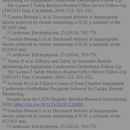
Monitoring for Implantable Cardioverter-Defibrillator Follow-Up:
The Lumos-T Safely Reduces Routine Office Device Follow-Up
(TRUST) Trial. Circulation, 2010; 122: 325–332.
15
Guedon-Moreau L et al. Decreased delivery of inappropriate
shocks achieved by remote monitoring of ICD: a substudy of the
ECOST trial.
J Cardiovasc Electrophysiol, 25 (2014), 763-770.
16
Guedon-Moreau L et al. Decreased delivery of inappropriate
shocks achieved by remote monitoring of ICD: a substudy of the
ECOST trial.
J Cardiovasc Electrophysiol, 25 (2014), 763-770.
17
Varma N et al. Efficacy and Safety of Automatic Remote
Monitoring for Implantable Cardioverter-Defibrillator Follow-Up:
The Lumos-T Safely Reduces Routine Office Device Follow-Up
(TRUST) Trial. Circulation, 2010; 122: 325–332.
18
Schwab JO et al. Clinical Course of Dual-Chamber Implantable
Cardioverter-Defibrillator Recipients followed by Cardiac Remote
Monitoring:
Insights from the LION Registry. BioMed Research International,
2018,
https://doi.org/10.1155/2018/3120480
.
19
Guedon-Moreau L et al. Decreased delivery of inappropriate
shocks achieved by remote monitoring of ICD: a substudy of the
ECOST trial.
J Cardiovasc Electrophysiol, 25 (2014), 763-770.