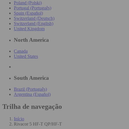
Poland (Polski)
Portugal (Português)
Spain (Español)
Switzerland (Deutsch)
Switzerland (English)
United Kingdom
North America
Canada
United States
South America
Brazil (Português)
Argentina (Español)
Trilha de navegação
Início
Rivacor 5 HF-T QP/HF-T