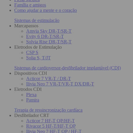
Família e amigos
Como ajudar a mente e o coração
Sistemas de estimulação
Marcapassos
Amvia Sky DR-T/SR-T
Evity 6 DR-T/SR-T
Solvia Rise DR-T/SR-T
Eletrodos de Estimulação
CSP S
Solia S, T/JT
Sistemas de cardioversor-desfibrilador implantável (CDI)
Dispositivos CDI
Acticor 7 VR-T / DR-T
Ilivia Neo 7 VR-T/VR-T DX/DR-T
Eletrodos CDI
Plexa
Pamira
Terapia de ressincronização cardíaca
Desfibrilador CRT
Acticor 7 HF-T QP/HF-T
Rivacor 5 HF-T/HF-T QP
Ilivia Neo 7 HF-T QP / HF-T