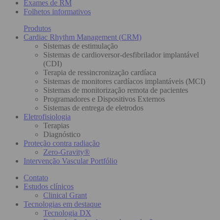
Exames de RM
Folhetos informativos
Produtos
Cardiac Rhythm Management (CRM)
Sistemas de estimulação
Sistemas de cardioversor-desfibrilador implantável
(CDI)
Terapia de ressincronização cardíaca
Sistemas de monitores cardíacos implantáveis (MCI)
Sistemas de monitorização remota de pacientes
Programadores e Dispositivos Externos
Sistemas de entrega de eletrodos
Eletrofisiologia
Terapias
Diagnóstico
Proteção contra radiação
Zero-Gravity®
Intervenção Vascular Portfólio
Contato
Estudos clínicos
Clinical Grant
Tecnologias em destaque
Tecnologia DX