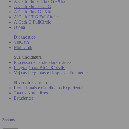
AlCath Flutter Flux G eXtra
AlCath Flutter LT G
AlCath Flux G eXtra
AlCath LT G FullCircle
AlCath G FullCircle
Qiona
Diagnóstico
ViaCath
MultiCath
Sua Cadidatura
Processo de candidatura e dicas
Integração na BIOTRONIK
Veja as Perguntas e Respostas Frequentes
Níveis de Carreira
Profissionais e Candidatos Experientes
Jovens Aprendizes
Estudantes
Produtos