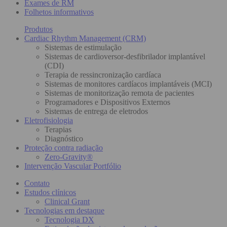
Exames de RM
Folhetos informativos
Produtos
Cardiac Rhythm Management (CRM)
Sistemas de estimulação
Sistemas de cardioversor-desfibrilador implantável
(CDI)
Terapia de ressincronização cardíaca
Sistemas de monitores cardíacos implantáveis (MCI)
Sistemas de monitorização remota de pacientes
Programadores e Dispositivos Externos
Sistemas de entrega de eletrodos
Eletrofisiologia
Terapias
Diagnóstico
Proteção contra radiação
Zero-Gravity®
Intervenção Vascular Portfólio
Contato
Estudos clínicos
Clinical Grant
Tecnologias em destaque
Tecnologia DX