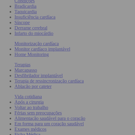
Condições
Bradicardia
Taquicardia
Insuficiência cardíaca
Síncope
Derrame cerebral
Infarto do miocárdio
Monitorização cardíaca
Monitor cardíaco implantável
Home Monitoring
Terapias
Marcapasso
Desfibrilador implantável
Terapia de ressincronização cardíaca
Ablação por cateter
Vida cotidiana
Após a cirurgia
Voltar ao trabalho
Férias sem preocupações
Alimentação saudável para o coração
Em forma para um coração saudável
Exames médicos
Ficha Médica