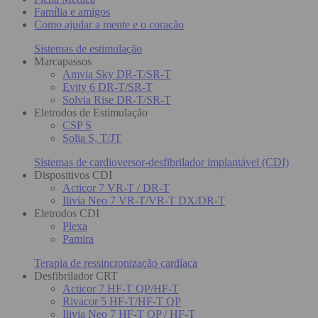
Família e amigos
Como ajudar a mente e o coração
Sistemas de estimulação
Marcapassos
Amvia Sky DR-T/SR-T
Evity 6 DR-T/SR-T
Solvia Rise DR-T/SR-T
Eletrodos de Estimulação
CSP S
Solia S, T/JT
Sistemas de cardioversor-desfibrilador implantável (CDI)
Dispositivos CDI
Acticor 7 VR-T / DR-T
Ilivia Neo 7 VR-T/VR-T DX/DR-T
Eletrodos CDI
Plexa
Pamira
Terapia de ressincronização cardíaca
Desfibrilador CRT
Acticor 7 HF-T QP/HF-T
Rivacor 5 HF-T/HF-T QP
Ilivia Neo 7 HF-T QP / HF-T