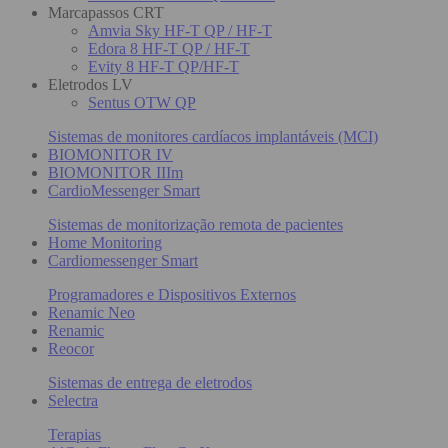
Marcapassos CRT
Amvia Sky HF-T QP / HF-T
Edora 8 HF-T QP / HF-T
Evity 8 HF-T QP/HF-T
Eletrodos LV
Sentus OTW QP
Sistemas de monitores cardíacos implantáveis (MCI)
BIOMONITOR IV
BIOMONITOR IIIm
CardioMessenger Smart
Sistemas de monitorização remota de pacientes
Home Monitoring
Cardiomessenger Smart
Programadores e Dispositivos Externos
Renamic Neo
Renamic
Reocor
Sistemas de entrega de eletrodos
Selectra
Terapias