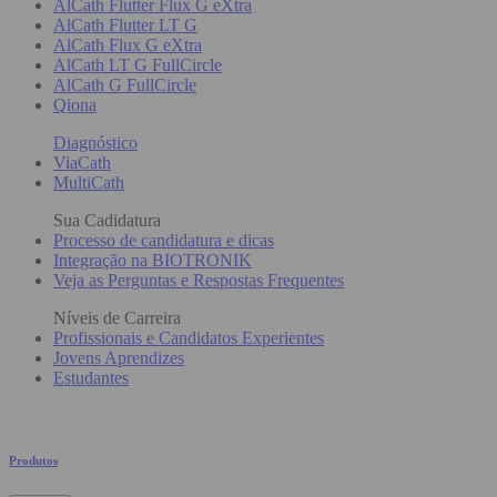
AlCath Flutter Flux G eXtra
AlCath Flutter LT G
AlCath Flux G eXtra
AlCath LT G FullCircle
AlCath G FullCircle
Qiona
Diagnóstico
ViaCath
MultiCath
Sua Cadidatura
Processo de candidatura e dicas
Integração na BIOTRONIK
Veja as Perguntas e Respostas Frequentes
Níveis de Carreira
Profissionais e Candidatos Experientes
Jovens Aprendizes
Estudantes
Produtos