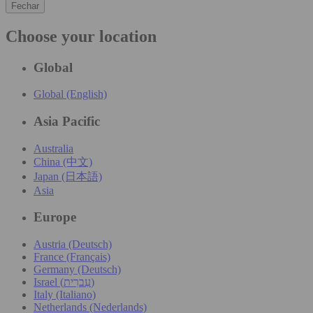
Fechar
Choose your location
Global
Global (English)
Asia Pacific
Australia
China (中文)
Japan (日本語)
Asia
Europe
Austria (Deutsch)
France (Français)
Germany (Deutsch)
Israel (עִברִית)
Italy (Italiano)
Netherlands (Nederlands)