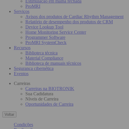
Estimulação em malha fechada
ProMRI
Serviços
Avisos dos produtos de Cardiac Rhythm Management
Relatório de desempenho dos produtos de CRM
Device Lookup Tool
Home Monitoring Service Center
Programmer Software
ProMRI SystemCheck
Recursos
Biblioteca técnica
Material Compliance
Biblioteca de manuais técnicos
Segurança cibernética
Eventos
Carreiras
Carreiras na BIOTRONIK
Sua Cadidatura
Níveis de Carreira
Oportunidades de Carreira
Voltar
Condições