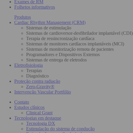
Exames de RM
Folhetos informativos
Produtos
Cardiac Rhythm Management (CRM)
Sistemas de estimulação
Sistemas de cardioversor-desfibrilador implantável (CDI)
Terapia de ressincronização cardíaca
Sistemas de monitores cardíacos implantáveis (MCI)
Sistemas de monitorização remota de pacientes
Programadores e Dispositivos Externos
Sistemas de entrega de eletrodos
Eletrofisiologia
Terapias
Diagnóstico
Proteção contra radiação
Zero-Gravity®
Intervenção Vascular Portfólio
Contato
Estudos clínicos
Clinical Grant
Tecnologias em destaque
Tecnologia DX
Estimulação do sistema de condução