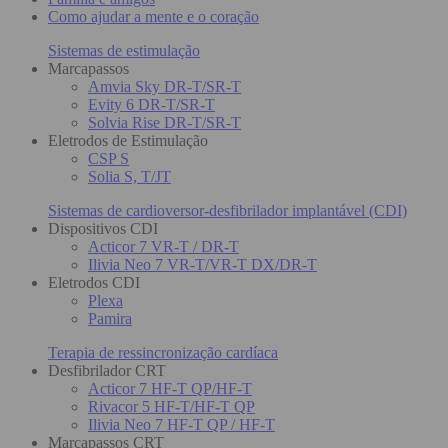
Como ajudar a mente e o coração
Sistemas de estimulação
Marcapassos
Amvia Sky DR-T/SR-T
Evity 6 DR-T/SR-T
Solvia Rise DR-T/SR-T
Eletrodos de Estimulação
CSP S
Solia S, T/JT
Sistemas de cardioversor-desfibrilador implantável (CDI)
Dispositivos CDI
Acticor 7 VR-T / DR-T
Ilivia Neo 7 VR-T/VR-T DX/DR-T
Eletrodos CDI
Plexa
Pamira
Terapia de ressincronização cardíaca
Desfibrilador CRT
Acticor 7 HF-T QP/HF-T
Rivacor 5 HF-T/HF-T QP
Ilivia Neo 7 HF-T QP / HF-T
Marcapassos CRT