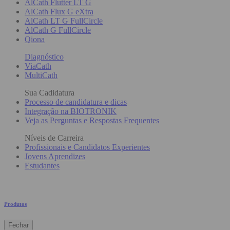
AlCath Flutter LT G
AlCath Flux G eXtra
AlCath LT G FullCircle
AlCath G FullCircle
Qiona
Diagnóstico
ViaCath
MultiCath
Sua Cadidatura
Processo de candidatura e dicas
Integração na BIOTRONIK
Veja as Perguntas e Respostas Frequentes
Níveis de Carreira
Profissionais e Candidatos Experientes
Jovens Aprendizes
Estudantes
Produtos
Fechar