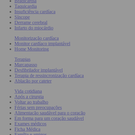
Bradicardia
Taquicardia
Insuficiência cardíaca
Síncope
Derrame cerebral
Infarto do miocárdio
Monitorização cardíaca
Monitor cardíaco implantável
Home Monitoring
Terapias
Marcapasso
Desfibrilador implantável
Terapia de ressincronização cardíaca
Ablação por cateter
Vida cotidiana
Após a cirurgia
Voltar ao trabalho
Férias sem preocupações
Alimentação saudável para o coração
Em forma para um coração saudável
Exames médicos
Ficha Médica
Família e amigos