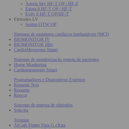
Amvia Sky HF-T QP / HF-T
Edora 8 HF-T QP / HF-T
Evity 8 HF-T QP/HF-T
Eletrodos LV
Sentus OTW QP
Sistemas de monitores cardíacos implantáveis (MCI)
BIOMONITOR IV
BIOMONITOR IIIm
CardioMessenger Smart
Sistemas de monitorização remota de pacientes
Home Monitoring
Cardiomessenger Smart
Programadores e Dispositivos Externos
Renamic Neo
Renamic
Reocor
Sistemas de entrega de eletrodos
Selectra
Terapias
AlCath Flutter Flux G eXtra