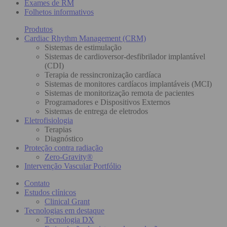
Exames de RM
Folhetos informativos
Produtos
Cardiac Rhythm Management (CRM)
Sistemas de estimulação
Sistemas de cardioversor-desfibrilador implantável
(CDI)
Terapia de ressincronização cardíaca
Sistemas de monitores cardíacos implantáveis (MCI)
Sistemas de monitorização remota de pacientes
Programadores e Dispositivos Externos
Sistemas de entrega de eletrodos
Eletrofisiologia
Terapias
Diagnóstico
Proteção contra radiação
Zero-Gravity®
Intervenção Vascular Portfólio
Contato
Estudos clínicos
Clinical Grant
Tecnologias em destaque
Tecnologia DX