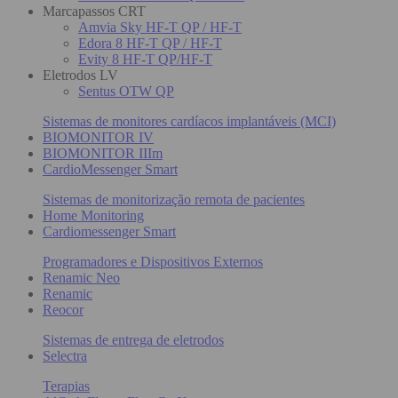
Marcapassos CRT
Amvia Sky HF-T QP / HF-T
Edora 8 HF-T QP / HF-T
Evity 8 HF-T QP/HF-T
Eletrodos LV
Sentus OTW QP
Sistemas de monitores cardíacos implantáveis (MCI)
BIOMONITOR IV
BIOMONITOR IIIm
CardioMessenger Smart
Sistemas de monitorização remota de pacientes
Home Monitoring
Cardiomessenger Smart
Programadores e Dispositivos Externos
Renamic Neo
Renamic
Reocor
Sistemas de entrega de eletrodos
Selectra
Terapias