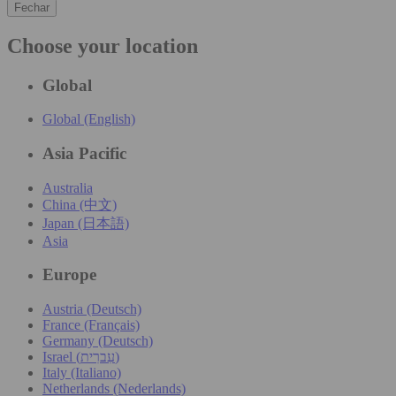
Fechar
Choose your location
Global
Global (English)
Asia Pacific
Australia
China (中文)
Japan (日本語)
Asia
Europe
Austria (Deutsch)
France (Français)
Germany (Deutsch)
Israel (עִברִית)
Italy (Italiano)
Netherlands (Nederlands)