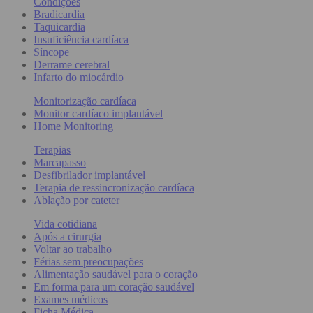
Condições
Bradicardia
Taquicardia
Insuficiência cardíaca
Síncope
Derrame cerebral
Infarto do miocárdio
Monitorização cardíaca
Monitor cardíaco implantável
Home Monitoring
Terapias
Marcapasso
Desfibrilador implantável
Terapia de ressincronização cardíaca
Ablação por cateter
Vida cotidiana
Após a cirurgia
Voltar ao trabalho
Férias sem preocupações
Alimentação saudável para o coração
Em forma para um coração saudável
Exames médicos
Ficha Médica