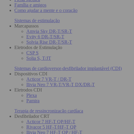
Família e amigos
Como ajudar a mente e o coração
Sistemas de estimulação
Marcapassos
Amvia Sky DR-T/SR-T
Evity 6 DR-T/SR-T
Solvia Rise DR-T/SR-T
Eletrodos de Estimulação
CSP S
Solia S, T/JT
Sistemas de cardioversor-desfibrilador implantável (CDI)
Dispositivos CDI
Acticor 7 VR-T / DR-T
Ilivia Neo 7 VR-T/VR-T DX/DR-T
Eletrodos CDI
Plexa
Pamira
Terapia de ressincronização cardíaca
Desfibrilador CRT
Acticor 7 HF-T QP/HF-T
Rivacor 5 HF-T/HF-T QP
Ilivia Neo 7 HF-T QP / HF-T