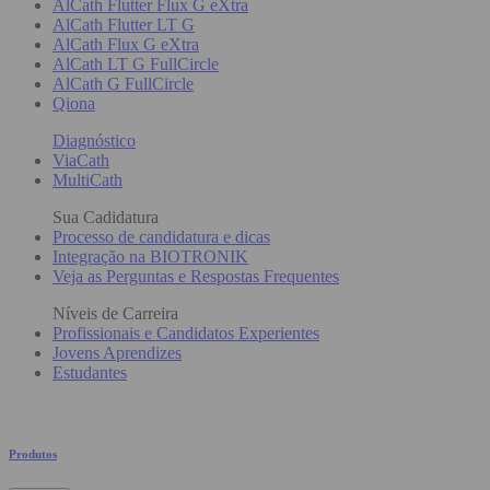
AlCath Flutter Flux G eXtra
AlCath Flutter LT G
AlCath Flux G eXtra
AlCath LT G FullCircle
AlCath G FullCircle
Qiona
Diagnóstico
ViaCath
MultiCath
Sua Cadidatura
Processo de candidatura e dicas
Integração na BIOTRONIK
Veja as Perguntas e Respostas Frequentes
Níveis de Carreira
Profissionais e Candidatos Experientes
Jovens Aprendizes
Estudantes
Produtos