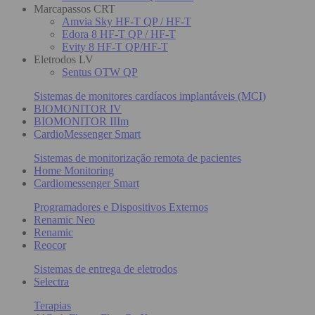
Marcapassos CRT
Amvia Sky HF-T QP / HF-T
Edora 8 HF-T QP / HF-T
Evity 8 HF-T QP/HF-T
Eletrodos LV
Sentus OTW QP
Sistemas de monitores cardíacos implantáveis (MCI)
BIOMONITOR IV
BIOMONITOR IIIm
CardioMessenger Smart
Sistemas de monitorização remota de pacientes
Home Monitoring
Cardiomessenger Smart
Programadores e Dispositivos Externos
Renamic Neo
Renamic
Reocor
Sistemas de entrega de eletrodos
Selectra
Terapias