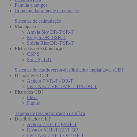
Família e amigos
Como ajudar a mente e o coração
Sistemas de estimulação
Marcapassos
Amvia Sky DR-T/SR-T
Evity 6 DR-T/SR-T
Solvia Rise DR-T/SR-T
Eletrodos de Estimulação
CSP S
Solia S, T/JT
Sistemas de cardioversor-desfibrilador implantável (CDI)
Dispositivos CDI
Acticor 7 VR-T / DR-T
Ilivia Neo 7 VR-T/VR-T DX/DR-T
Eletrodos CDI
Plexa
Pamira
Terapia de ressincronização cardíaca
Desfibrilador CRT
Acticor 7 HF-T QP/HF-T
Rivacor 5 HF-T/HF-T QP
Ilivia Neo 7 HF-T QP / HF-T