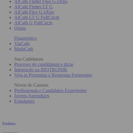
AlCath Flutter Flux G eXtra
AlCath Flutter LT G
AlCath Flux G eXtra
AlCath LT G FullCircle
AlCath G FullCircle
Qiona
Diagnóstico
ViaCath
MultiCath
Sua Cadidatura
Processo de candidatura e dicas
Integração na BIOTRONIK
Veja as Perguntas e Respostas Frequentes
Níveis de Carreira
Profissionais e Candidatos Experientes
Jovens Aprendizes
Estudantes
Produtos