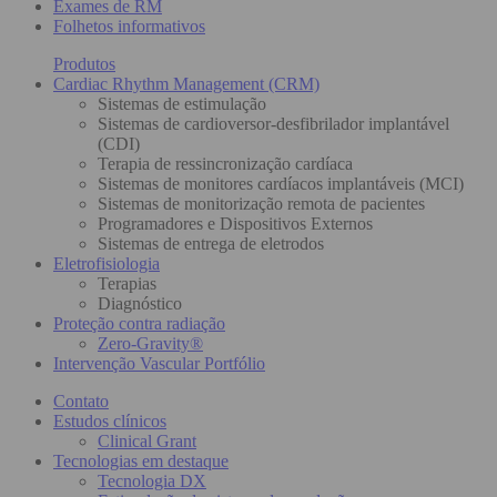
Exames de RM
Folhetos informativos
Produtos
Cardiac Rhythm Management (CRM)
Sistemas de estimulação
Sistemas de cardioversor-desfibrilador implantável
(CDI)
Terapia de ressincronização cardíaca
Sistemas de monitores cardíacos implantáveis (MCI)
Sistemas de monitorização remota de pacientes
Programadores e Dispositivos Externos
Sistemas de entrega de eletrodos
Eletrofisiologia
Terapias
Diagnóstico
Proteção contra radiação
Zero-Gravity®
Intervenção Vascular Portfólio
Contato
Estudos clínicos
Clinical Grant
Tecnologias em destaque
Tecnologia DX