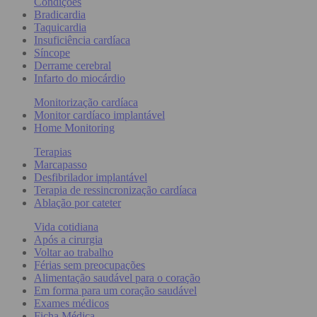
Condições
Bradicardia
Taquicardia
Insuficiência cardíaca
Síncope
Derrame cerebral
Infarto do miocárdio
Monitorização cardíaca
Monitor cardíaco implantável
Home Monitoring
Terapias
Marcapasso
Desfibrilador implantável
Terapia de ressincronização cardíaca
Ablação por cateter
Vida cotidiana
Após a cirurgia
Voltar ao trabalho
Férias sem preocupações
Alimentação saudável para o coração
Em forma para um coração saudável
Exames médicos
Ficha Médica