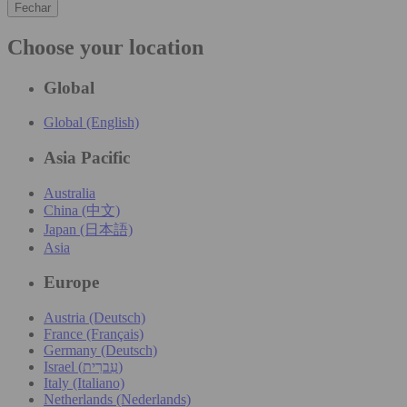
Fechar
Choose your location
Global
Global (English)
Asia Pacific
Australia
China (中文)
Japan (日本語)
Asia
Europe
Austria (Deutsch)
France (Français)
Germany (Deutsch)
Israel (עִברִית)
Italy (Italiano)
Netherlands (Nederlands)