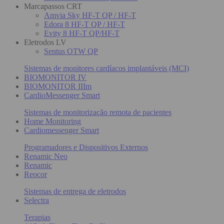
Marcapassos CRT
Amvia Sky HF-T QP / HF-T
Edora 8 HF-T QP / HF-T
Evity 8 HF-T QP/HF-T
Eletrodos LV
Sentus OTW QP
Sistemas de monitores cardíacos implantáveis (MCI)
BIOMONITOR IV
BIOMONITOR IIIm
CardioMessenger Smart
Sistemas de monitorização remota de pacientes
Home Monitoring
Cardiomessenger Smart
Programadores e Dispositivos Externos
Renamic Neo
Renamic
Reocor
Sistemas de entrega de eletrodos
Selectra
Terapias