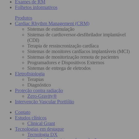
Exames de RM
Folhetos informativos
Produtos
Cardiac Rhythm Management (CRM)
Sistemas de estimulação
Sistemas de cardioversor-desfibrilador implantável
(CDI)
Terapia de ressincronização cardíaca
Sistemas de monitores cardíacos implantáveis (MCI)
Sistemas de monitorização remota de pacientes
Programadores e Dispositivos Externos
Sistemas de entrega de eletrodos
Eletrofisiologia
Terapias
Diagnóstico
Proteção contra radiação
Zero-Gravity®
Intervenção Vascular Portfólio
Contato
Estudos clínicos
Clinical Grant
Tecnologias em destaque
Tecnologia DX