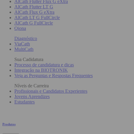
AlCath Flutter Flux G eXtra
AlCath Flutter LT G
AlCath Flux G eXtra
AlCath LT G FullCircle
AlCath G FullCircle
Qiona
Diagnóstico
ViaCath
MultiCath
Sua Cadidatura
Processo de candidatura e dicas
Integração na BIOTRONIK
Veja as Perguntas e Respostas Frequentes
Níveis de Carreira
Profissionais e Candidatos Experientes
Jovens Aprendizes
Estudantes
Produtos