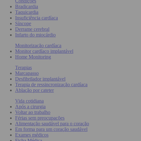
Condições
Bradicardia
Taquicardia
Insuficiência cardíaca
Síncope
Derrame cerebral
Infarto do miocárdio
Monitorização cardíaca
Monitor cardíaco implantável
Home Monitoring
Terapias
Marcapasso
Desfibrilador implantável
Terapia de ressincronização cardíaca
Ablação por cateter
Vida cotidiana
Após a cirurgia
Voltar ao trabalho
Férias sem preocupações
Alimentação saudável para o coração
Em forma para um coração saudável
Exames médicos
Ficha Médica