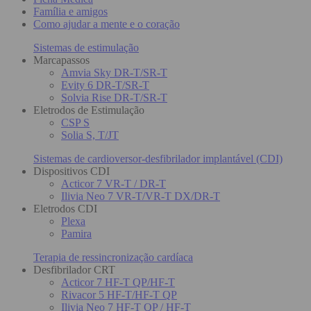
Família e amigos
Como ajudar a mente e o coração
Sistemas de estimulação
Marcapassos
Amvia Sky DR-T/SR-T
Evity 6 DR-T/SR-T
Solvia Rise DR-T/SR-T
Eletrodos de Estimulação
CSP S
Solia S, T/JT
Sistemas de cardioversor-desfibrilador implantável (CDI)
Dispositivos CDI
Acticor 7 VR-T / DR-T
Ilivia Neo 7 VR-T/VR-T DX/DR-T
Eletrodos CDI
Plexa
Pamira
Terapia de ressincronização cardíaca
Desfibrilador CRT
Acticor 7 HF-T QP/HF-T
Rivacor 5 HF-T/HF-T QP
Ilivia Neo 7 HF-T QP / HF-T