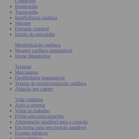
Condições
Bradicardia
Taquicardia
Insuficiência cardíaca
Síncope
Derrame cerebral
Infarto do miocárdio
Monitorização cardíaca
Monitor cardíaco implantável
Home Monitoring
Terapias
Marcapasso
Desfibrilador implantável
Terapia de ressincronização cardíaca
Ablação por cateter
Vida cotidiana
Após a cirurgia
Voltar ao trabalho
Férias sem preocupações
Alimentação saudável para o coração
Em forma para um coração saudável
Exames médicos
Ficha Médica