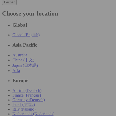
Fechar
Choose your location
Global
Global (English)
Asia Pacific
Australia
China (中文)
Japan (日本語)
Asia
Europe
Austria (Deutsch)
France (Français)
Germany (Deutsch)
Israel (עִברִית)
Italy (Italiano)
Netherlands (Nederlands)