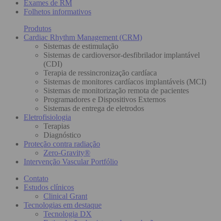
Exames de RM
Folhetos informativos
Produtos
Cardiac Rhythm Management (CRM)
Sistemas de estimulação
Sistemas de cardioversor-desfibrilador implantável
(CDI)
Terapia de ressincronização cardíaca
Sistemas de monitores cardíacos implantáveis (MCI)
Sistemas de monitorização remota de pacientes
Programadores e Dispositivos Externos
Sistemas de entrega de eletrodos
Eletrofisiologia
Terapias
Diagnóstico
Proteção contra radiação
Zero-Gravity®
Intervenção Vascular Portfólio
Contato
Estudos clínicos
Clinical Grant
Tecnologias em destaque
Tecnologia DX