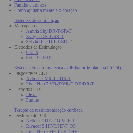
Família e amigos
Como ajudar a mente e o coração
Sistemas de estimulação
Marcapassos
Amvia Sky DR-T/SR-T
Evity 6 DR-T/SR-T
Solvia Rise DR-T/SR-T
Eletrodos de Estimulação
CSP S
Solia S, T/JT
Sistemas de cardioversor-desfibrilador implantável (CDI)
Dispositivos CDI
Acticor 7 VR-T / DR-T
Ilivia Neo 7 VR-T/VR-T DX/DR-T
Eletrodos CDI
Plexa
Pamira
Terapia de ressincronização cardíaca
Desfibrilador CRT
Acticor 7 HF-T QP/HF-T
Rivacor 5 HF-T/HF-T QP
Ilivia Neo 7 HF-T QP / HF-T