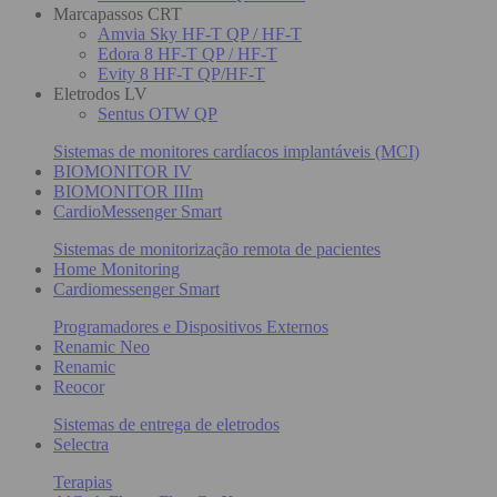
Marcapassos CRT
Amvia Sky HF-T QP / HF-T
Edora 8 HF-T QP / HF-T
Evity 8 HF-T QP/HF-T
Eletrodos LV
Sentus OTW QP
Sistemas de monitores cardíacos implantáveis (MCI)
BIOMONITOR IV
BIOMONITOR IIIm
CardioMessenger Smart
Sistemas de monitorização remota de pacientes
Home Monitoring
Cardiomessenger Smart
Programadores e Dispositivos Externos
Renamic Neo
Renamic
Reocor
Sistemas de entrega de eletrodos
Selectra
Terapias