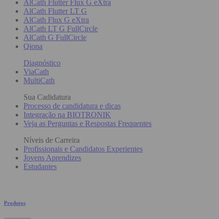
AlCath Flutter Flux G eXtra
AlCath Flutter LT G
AlCath Flux G eXtra
AlCath LT G FullCircle
AlCath G FullCircle
Qiona
Diagnóstico
ViaCath
MultiCath
Sua Cadidatura
Processo de candidatura e dicas
Integração na BIOTRONIK
Veja as Perguntas e Respostas Frequentes
Níveis de Carreira
Profissionais e Candidatos Experientes
Jovens Aprendizes
Estudantes
Produtos