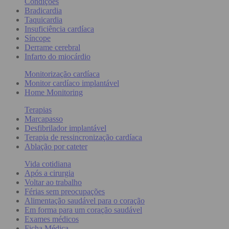
Condições
Bradicardia
Taquicardia
Insuficiência cardíaca
Síncope
Derrame cerebral
Infarto do miocárdio
Monitorização cardíaca
Monitor cardíaco implantável
Home Monitoring
Terapias
Marcapasso
Desfibrilador implantável
Terapia de ressincronização cardíaca
Ablação por cateter
Vida cotidiana
Após a cirurgia
Voltar ao trabalho
Férias sem preocupações
Alimentação saudável para o coração
Em forma para um coração saudável
Exames médicos
Ficha Médica