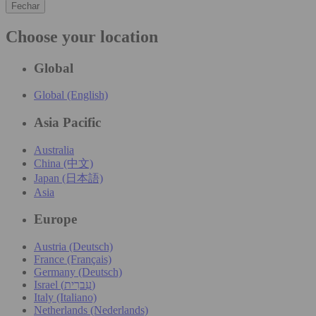
Fechar
Choose your location
Global
Global (English)
Asia Pacific
Australia
China (中文)
Japan (日本語)
Asia
Europe
Austria (Deutsch)
France (Français)
Germany (Deutsch)
Israel (עִברִית)
Italy (Italiano)
Netherlands (Nederlands)