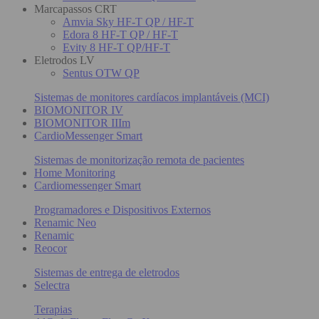
Marcapassos CRT
Amvia Sky HF-T QP / HF-T
Edora 8 HF-T QP / HF-T
Evity 8 HF-T QP/HF-T
Eletrodos LV
Sentus OTW QP
Sistemas de monitores cardíacos implantáveis (MCI)
BIOMONITOR IV
BIOMONITOR IIIm
CardioMessenger Smart
Sistemas de monitorização remota de pacientes
Home Monitoring
Cardiomessenger Smart
Programadores e Dispositivos Externos
Renamic Neo
Renamic
Reocor
Sistemas de entrega de eletrodos
Selectra
Terapias