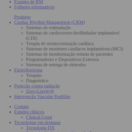
Exames de RM
Folhetos informativos
Produtos
Cardiac Rhythm Management (CRM)
Sistemas de estimulação
Sistemas de cardioversor-desfibrilador implantável
(CDI)
Terapia de ressincronização cardíaca
Sistemas de monitores cardíacos implantáveis (MCI)
Sistemas de monitorização remota de pacientes
Programadores e Dispositivos Externos
Sistemas de entrega de eletrodos
Eletrofisiologia
Terapias
Diagnóstico
Proteção contra radiação
Zero-Gravity®
Intervenção Vascular Portfólio
Contato
Estudos clínicos
Clinical Grant
Tecnologias em destaque
Tecnologia DX