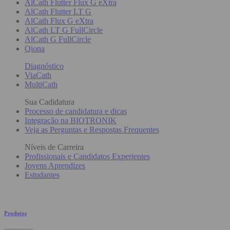
AlCath Flutter Flux G eXtra
AlCath Flutter LT G
AlCath Flux G eXtra
AlCath LT G FullCircle
AlCath G FullCircle
Qiona
Diagnóstico
ViaCath
MultiCath
Sua Cadidatura
Processo de candidatura e dicas
Integração na BIOTRONIK
Veja as Perguntas e Respostas Frequentes
Níveis de Carreira
Profissionais e Candidatos Experientes
Jovens Aprendizes
Estudantes
Produtos