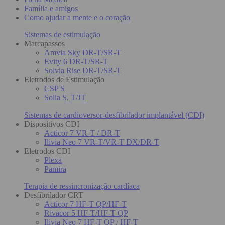
Família e amigos
Como ajudar a mente e o coração
Sistemas de estimulação
Marcapassos
Amvia Sky DR-T/SR-T
Evity 6 DR-T/SR-T
Solvia Rise DR-T/SR-T
Eletrodos de Estimulação
CSP S
Solia S, T/JT
Sistemas de cardioversor-desfibrilador implantável (CDI)
Dispositivos CDI
Acticor 7 VR-T / DR-T
Ilivia Neo 7 VR-T/VR-T DX/DR-T
Eletrodos CDI
Plexa
Pamira
Terapia de ressincronização cardíaca
Desfibrilador CRT
Acticor 7 HF-T QP/HF-T
Rivacor 5 HF-T/HF-T QP
Ilivia Neo 7 HF-T QP / HF-T