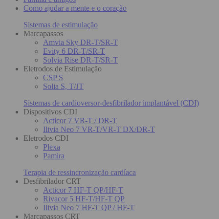
Como ajudar a mente e o coração
Sistemas de estimulação
Marcapassos
Amvia Sky DR-T/SR-T
Evity 6 DR-T/SR-T
Solvia Rise DR-T/SR-T
Eletrodos de Estimulação
CSP S
Solia S, T/JT
Sistemas de cardioversor-desfibrilador implantável (CDI)
Dispositivos CDI
Acticor 7 VR-T / DR-T
Ilivia Neo 7 VR-T/VR-T DX/DR-T
Eletrodos CDI
Plexa
Pamira
Terapia de ressincronização cardíaca
Desfibrilador CRT
Acticor 7 HF-T QP/HF-T
Rivacor 5 HF-T/HF-T QP
Ilivia Neo 7 HF-T QP / HF-T
Marcapassos CRT