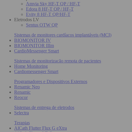
Amvia Sky HF-T QP / HF-T
Edora 8 HF-T QP / HF-T
Evity 8 HF-T QP/HF-T
Eletrodos LV
Sentus OTW QP
Sistemas de monitores cardíacos implantáveis (MCI)
BIOMONITOR IV
BIOMONITOR IIIm
CardioMessenger Smart
Sistemas de monitorização remota de pacientes
Home Monitoring
Cardiomessenger Smart
Programadores e Dispositivos Externos
Renamic Neo
Renamic
Reocor
Sistemas de entrega de eletrodos
Selectra
Terapias
AlCath Flutter Flux G eXtra