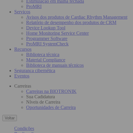
Estimulação em malha fechada
ProMRI
Serviços
Avisos dos produtos de Cardiac Rhythm Management
Relatório de desempenho dos produtos de CRM
Device Lookup Tool
Home Monitoring Service Center
Programmer Software
ProMRI SystemCheck
Recursos
Biblioteca técnica
Material Compliance
Biblioteca de manuais técnicos
Segurança cibernética
Eventos
Carreiras
Carreiras na BIOTRONIK
Sua Cadidatura
Níveis de Carreira
Oportunidades de Carreira
Voltar
Condições