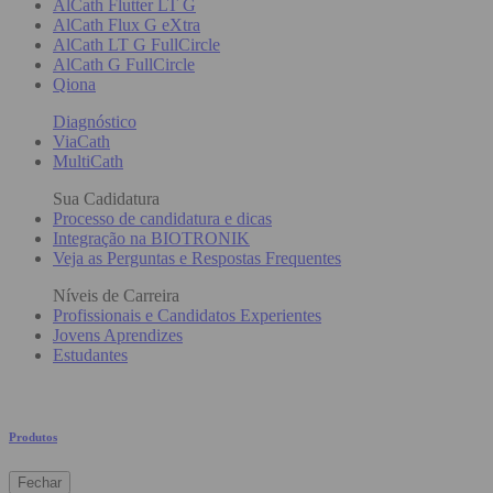
AlCath Flutter LT G
AlCath Flux G eXtra
AlCath LT G FullCircle
AlCath G FullCircle
Qiona
Diagnóstico
ViaCath
MultiCath
Sua Cadidatura
Processo de candidatura e dicas
Integração na BIOTRONIK
Veja as Perguntas e Respostas Frequentes
Níveis de Carreira
Profissionais e Candidatos Experientes
Jovens Aprendizes
Estudantes
Produtos
Fechar