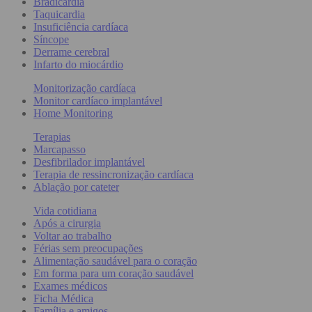
Bradicardia
Taquicardia
Insuficiência cardíaca
Síncope
Derrame cerebral
Infarto do miocárdio
Monitorização cardíaca
Monitor cardíaco implantável
Home Monitoring
Terapias
Marcapasso
Desfibrilador implantável
Terapia de ressincronização cardíaca
Ablação por cateter
Vida cotidiana
Após a cirurgia
Voltar ao trabalho
Férias sem preocupações
Alimentação saudável para o coração
Em forma para um coração saudável
Exames médicos
Ficha Médica
Família e amigos