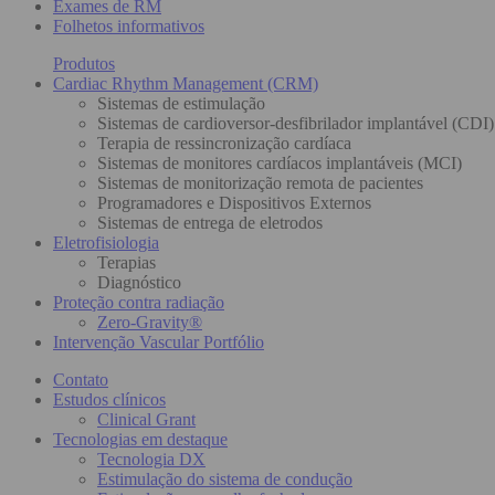
Exames de RM
Folhetos informativos
Produtos
Cardiac Rhythm Management (CRM)
Sistemas de estimulação
Sistemas de cardioversor-desfibrilador implantável (CDI)
Terapia de ressincronização cardíaca
Sistemas de monitores cardíacos implantáveis (MCI)
Sistemas de monitorização remota de pacientes
Programadores e Dispositivos Externos
Sistemas de entrega de eletrodos
Eletrofisiologia
Terapias
Diagnóstico
Proteção contra radiação
Zero-Gravity®
Intervenção Vascular Portfólio
Contato
Estudos clínicos
Clinical Grant
Tecnologias em destaque
Tecnologia DX
Estimulação do sistema de condução