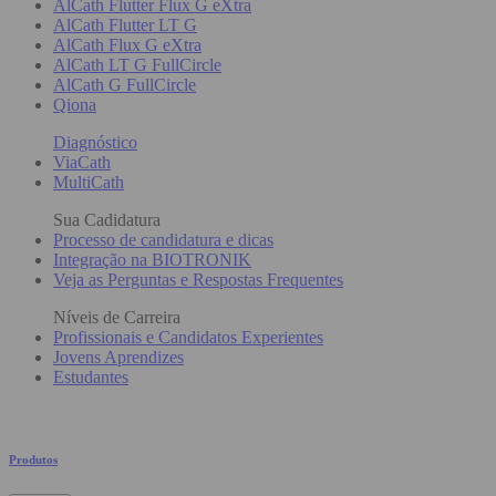
AlCath Flutter Flux G eXtra
AlCath Flutter LT G
AlCath Flux G eXtra
AlCath LT G FullCircle
AlCath G FullCircle
Qiona
Diagnóstico
ViaCath
MultiCath
Sua Cadidatura
Processo de candidatura e dicas
Integração na BIOTRONIK
Veja as Perguntas e Respostas Frequentes
Níveis de Carreira
Profissionais e Candidatos Experientes
Jovens Aprendizes
Estudantes
Produtos