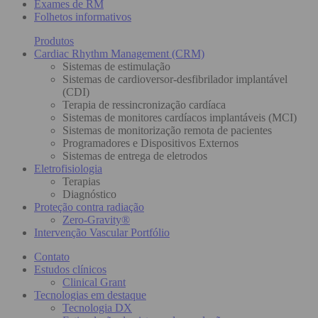
Exames de RM
Folhetos informativos
Produtos
Cardiac Rhythm Management (CRM)
Sistemas de estimulação
Sistemas de cardioversor-desfibrilador implantável
(CDI)
Terapia de ressincronização cardíaca
Sistemas de monitores cardíacos implantáveis (MCI)
Sistemas de monitorização remota de pacientes
Programadores e Dispositivos Externos
Sistemas de entrega de eletrodos
Eletrofisiologia
Terapias
Diagnóstico
Proteção contra radiação
Zero-Gravity®
Intervenção Vascular Portfólio
Contato
Estudos clínicos
Clinical Grant
Tecnologias em destaque
Tecnologia DX