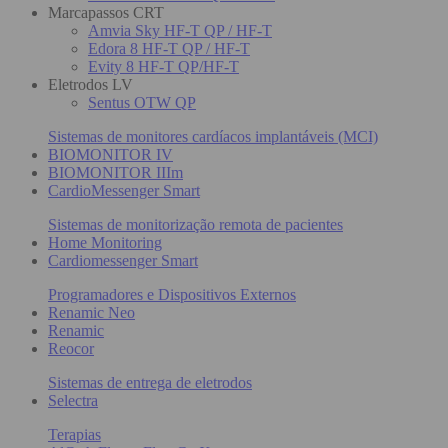
Marcapassos CRT
Amvia Sky HF-T QP / HF-T
Edora 8 HF-T QP / HF-T
Evity 8 HF-T QP/HF-T
Eletrodos LV
Sentus OTW QP
Sistemas de monitores cardíacos implantáveis (MCI)
BIOMONITOR IV
BIOMONITOR IIIm
CardioMessenger Smart
Sistemas de monitorização remota de pacientes
Home Monitoring
Cardiomessenger Smart
Programadores e Dispositivos Externos
Renamic Neo
Renamic
Reocor
Sistemas de entrega de eletrodos
Selectra
Terapias