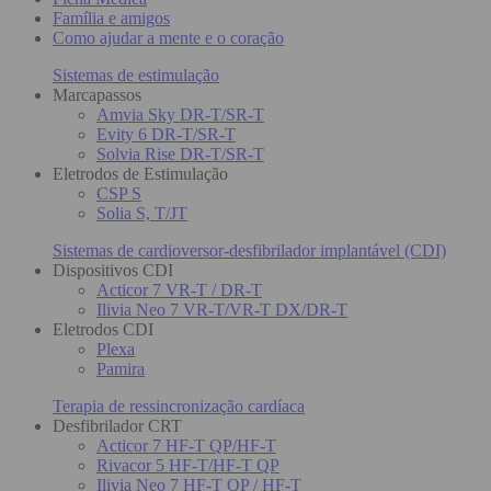
Família e amigos
Como ajudar a mente e o coração
Sistemas de estimulação
Marcapassos
Amvia Sky DR-T/SR-T
Evity 6 DR-T/SR-T
Solvia Rise DR-T/SR-T
Eletrodos de Estimulação
CSP S
Solia S, T/JT
Sistemas de cardioversor-desfibrilador implantável (CDI)
Dispositivos CDI
Acticor 7 VR-T / DR-T
Ilivia Neo 7 VR-T/VR-T DX/DR-T
Eletrodos CDI
Plexa
Pamira
Terapia de ressincronização cardíaca
Desfibrilador CRT
Acticor 7 HF-T QP/HF-T
Rivacor 5 HF-T/HF-T QP
Ilivia Neo 7 HF-T QP / HF-T