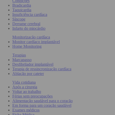
Condições
Bradicardia
Taquicardia
Insuficiência cardíaca
Síncope
Derrame cerebral
Infarto do miocárdio
Monitorização cardíaca
Monitor cardíaco implantável
Home Monitoring
Terapias
Marcapasso
Desfibrilador implantável
Terapia de ressincronização cardíaca
Ablação por cateter
Vida cotidiana
Após a cirurgia
Voltar ao trabalho
Férias sem preocupações
Alimentação saudável para o coração
Em forma para um coração saudável
Exames médicos
Ficha Médica