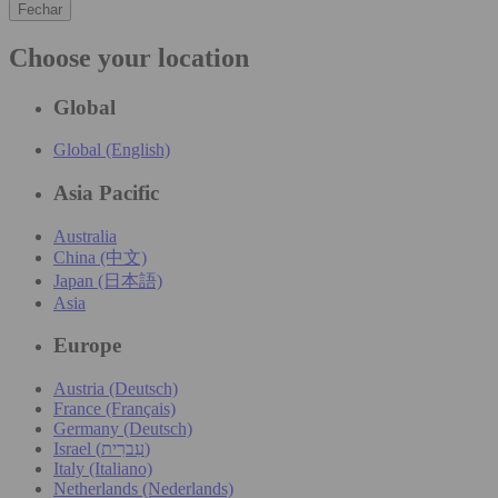
Fechar
Choose your location
Global
Global (English)
Asia Pacific
Australia
China (中文)
Japan (日本語)
Asia
Europe
Austria (Deutsch)
France (Français)
Germany (Deutsch)
Israel (עִברִית)
Italy (Italiano)
Netherlands (Nederlands)