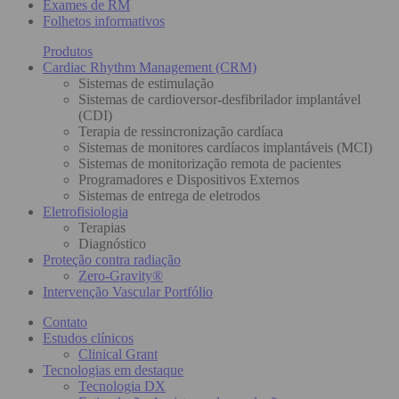
Exames de RM
Folhetos informativos
Produtos
Cardiac Rhythm Management (CRM)
Sistemas de estimulação
Sistemas de cardioversor-desfibrilador implantável
(CDI)
Terapia de ressincronização cardíaca
Sistemas de monitores cardíacos implantáveis (MCI)
Sistemas de monitorização remota de pacientes
Programadores e Dispositivos Externos
Sistemas de entrega de eletrodos
Eletrofisiologia
Terapias
Diagnóstico
Proteção contra radiação
Zero-Gravity®
Intervenção Vascular Portfólio
Contato
Estudos clínicos
Clinical Grant
Tecnologias em destaque
Tecnologia DX