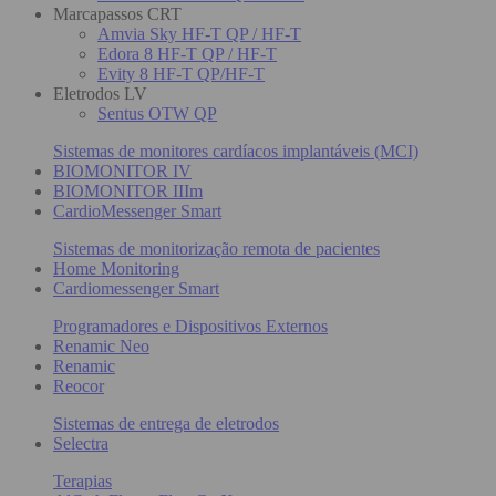
Marcapassos CRT
Amvia Sky HF-T QP / HF-T
Edora 8 HF-T QP / HF-T
Evity 8 HF-T QP/HF-T
Eletrodos LV
Sentus OTW QP
Sistemas de monitores cardíacos implantáveis (MCI)
BIOMONITOR IV
BIOMONITOR IIIm
CardioMessenger Smart
Sistemas de monitorização remota de pacientes
Home Monitoring
Cardiomessenger Smart
Programadores e Dispositivos Externos
Renamic Neo
Renamic
Reocor
Sistemas de entrega de eletrodos
Selectra
Terapias