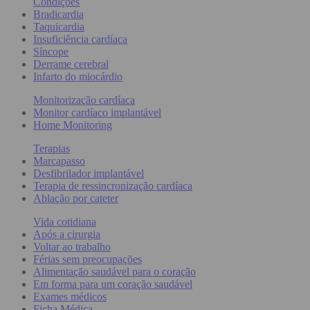
Condições
Bradicardia
Taquicardia
Insuficiência cardíaca
Síncope
Derrame cerebral
Infarto do miocárdio
Monitorização cardíaca
Monitor cardíaco implantável
Home Monitoring
Terapias
Marcapasso
Desfibrilador implantável
Terapia de ressincronização cardíaca
Ablação por cateter
Vida cotidiana
Após a cirurgia
Voltar ao trabalho
Férias sem preocupações
Alimentação saudável para o coração
Em forma para um coração saudável
Exames médicos
Ficha Médica