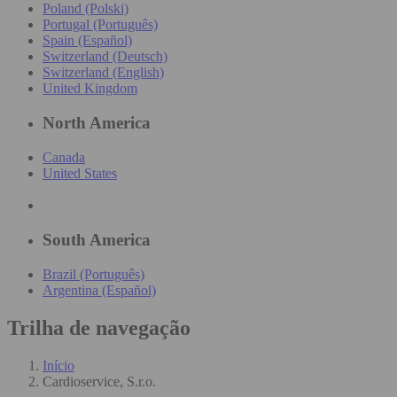
Poland (Polski)
Portugal (Português)
Spain (Español)
Switzerland (Deutsch)
Switzerland (English)
United Kingdom
North America
Canada
United States
South America
Brazil (Português)
Argentina (Español)
Trilha de navegação
Início
Cardioservice, S.r.o.