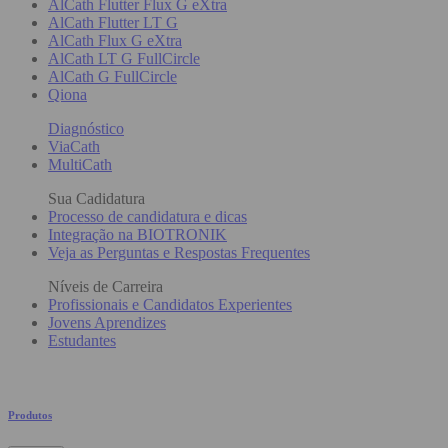
AlCath Flutter Flux G eXtra
AlCath Flutter LT G
AlCath Flux G eXtra
AlCath LT G FullCircle
AlCath G FullCircle
Qiona
Diagnóstico
ViaCath
MultiCath
Sua Cadidatura
Processo de candidatura e dicas
Integração na BIOTRONIK
Veja as Perguntas e Respostas Frequentes
Níveis de Carreira
Profissionais e Candidatos Experientes
Jovens Aprendizes
Estudantes
Produtos