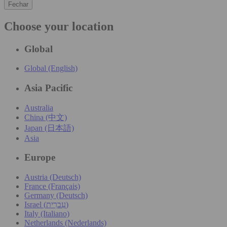
Fechar
Choose your location
Global
Global (English)
Asia Pacific
Australia
China (中文)
Japan (日本語)
Asia
Europe
Austria (Deutsch)
France (Français)
Germany (Deutsch)
Israel (עִברִית)
Italy (Italiano)
Netherlands (Nederlands)