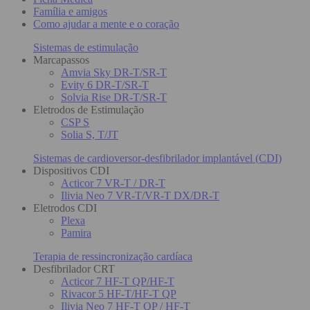
Família e amigos
Como ajudar a mente e o coração
Sistemas de estimulação
Marcapassos
Amvia Sky DR-T/SR-T
Evity 6 DR-T/SR-T
Solvia Rise DR-T/SR-T
Eletrodos de Estimulação
CSP S
Solia S, T/JT
Sistemas de cardioversor-desfibrilador implantável (CDI)
Dispositivos CDI
Acticor 7 VR-T / DR-T
Ilivia Neo 7 VR-T/VR-T DX/DR-T
Eletrodos CDI
Plexa
Pamira
Terapia de ressincronização cardíaca
Desfibrilador CRT
Acticor 7 HF-T QP/HF-T
Rivacor 5 HF-T/HF-T QP
Ilivia Neo 7 HF-T QP / HF-T