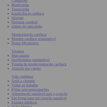
Condições
Bradicardia
Taquicardia
Insuficiência cardíaca
Síncope
Derrame cerebral
Infarto do miocárdio
Monitorização cardíaca
Monitor cardíaco implantável
Home Monitoring
Terapias
Marcapasso
Desfibrilador implantável
Terapia de ressincronização cardíaca
Ablação por cateter
Vida cotidiana
Após a cirurgia
Voltar ao trabalho
Férias sem preocupações
Alimentação saudável para o coração
Em forma para um coração saudável
Exames médicos
Ficha Médica