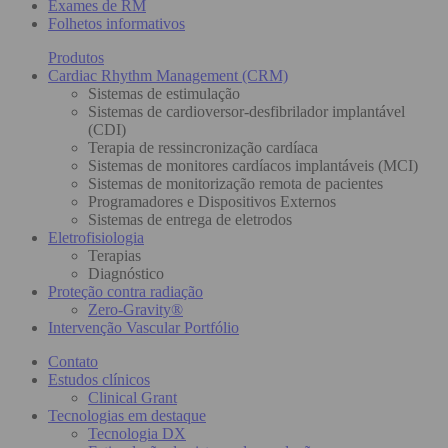
Exames de RM
Folhetos informativos
Produtos
Cardiac Rhythm Management (CRM)
Sistemas de estimulação
Sistemas de cardioversor-desfibrilador implantável
(CDI)
Terapia de ressincronização cardíaca
Sistemas de monitores cardíacos implantáveis (MCI)
Sistemas de monitorização remota de pacientes
Programadores e Dispositivos Externos
Sistemas de entrega de eletrodos
Eletrofisiologia
Terapias
Diagnóstico
Proteção contra radiação
Zero-Gravity®
Intervenção Vascular Portfólio
Contato
Estudos clínicos
Clinical Grant
Tecnologias em destaque
Tecnologia DX