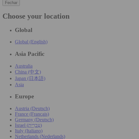
Fechar
Choose your location
Global
Global (English)
Asia Pacific
Australia
China (中文)
Japan (日本語)
Asia
Europe
Austria (Deutsch)
France (Français)
Germany (Deutsch)
Israel (עִברִית)
Italy (Italiano)
Netherlands (Nederlands)