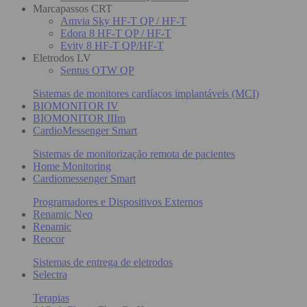
Marcapassos CRT
Amvia Sky HF-T QP / HF-T
Edora 8 HF-T QP / HF-T
Evity 8 HF-T QP/HF-T
Eletrodos LV
Sentus OTW QP
Sistemas de monitores cardíacos implantáveis (MCI)
BIOMONITOR IV
BIOMONITOR IIIm
CardioMessenger Smart
Sistemas de monitorização remota de pacientes
Home Monitoring
Cardiomessenger Smart
Programadores e Dispositivos Externos
Renamic Neo
Renamic
Reocor
Sistemas de entrega de eletrodos
Selectra
Terapias