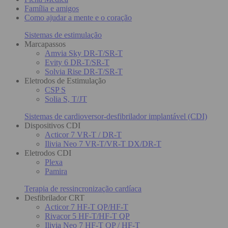
Família e amigos
Como ajudar a mente e o coração
Sistemas de estimulação
Marcapassos
Amvia Sky DR-T/SR-T
Evity 6 DR-T/SR-T
Solvia Rise DR-T/SR-T
Eletrodos de Estimulação
CSP S
Solia S, T/JT
Sistemas de cardioversor-desfibrilador implantável (CDI)
Dispositivos CDI
Acticor 7 VR-T / DR-T
Ilivia Neo 7 VR-T/VR-T DX/DR-T
Eletrodos CDI
Plexa
Pamira
Terapia de ressincronização cardíaca
Desfibrilador CRT
Acticor 7 HF-T QP/HF-T
Rivacor 5 HF-T/HF-T QP
Ilivia Neo 7 HF-T QP / HF-T