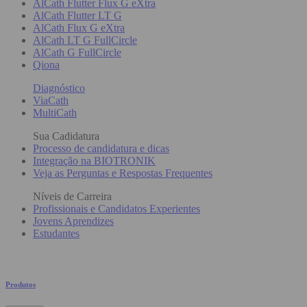
AlCath Flutter Flux G eXtra
AlCath Flutter LT G
AlCath Flux G eXtra
AlCath LT G FullCircle
AlCath G FullCircle
Qiona
Diagnóstico
ViaCath
MultiCath
Sua Cadidatura
Processo de candidatura e dicas
Integração na BIOTRONIK
Veja as Perguntas e Respostas Frequentes
Níveis de Carreira
Profissionais e Candidatos Experientes
Jovens Aprendizes
Estudantes
Produtos