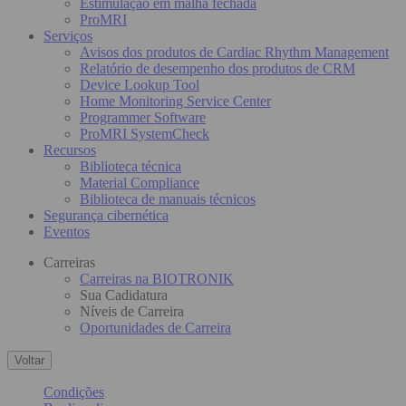
Estimulação em malha fechada
ProMRI
Serviços
Avisos dos produtos de Cardiac Rhythm Management
Relatório de desempenho dos produtos de CRM
Device Lookup Tool
Home Monitoring Service Center
Programmer Software
ProMRI SystemCheck
Recursos
Biblioteca técnica
Material Compliance
Biblioteca de manuais técnicos
Segurança cibernética
Eventos
Carreiras
Carreiras na BIOTRONIK
Sua Cadidatura
Níveis de Carreira
Oportunidades de Carreira
Voltar
Condições