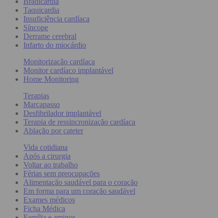
Bradicardia
Taquicardia
Insuficiência cardíaca
Síncope
Derrame cerebral
Infarto do miocárdio
Monitorização cardíaca
Monitor cardíaco implantável
Home Monitoring
Terapias
Marcapasso
Desfibrilador implantável
Terapia de ressincronização cardíaca
Ablação por cateter
Vida cotidiana
Após a cirurgia
Voltar ao trabalho
Férias sem preocupações
Alimentação saudável para o coração
Em forma para um coração saudável
Exames médicos
Ficha Médica
Família e amigos