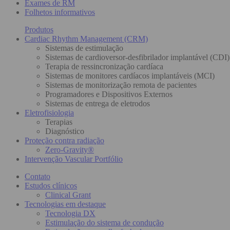
Exames de RM
Folhetos informativos
Produtos
Cardiac Rhythm Management (CRM)
Sistemas de estimulação
Sistemas de cardioversor-desfibrilador implantável (CDI)
Terapia de ressincronização cardíaca
Sistemas de monitores cardíacos implantáveis (MCI)
Sistemas de monitorização remota de pacientes
Programadores e Dispositivos Externos
Sistemas de entrega de eletrodos
Eletrofisiologia
Terapias
Diagnóstico
Proteção contra radiação
Zero-Gravity®
Intervenção Vascular Portfólio
Contato
Estudos clínicos
Clinical Grant
Tecnologias em destaque
Tecnologia DX
Estimulação do sistema de condução