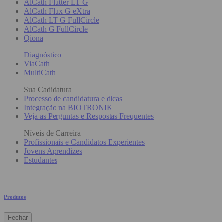
AlCath Flutter LT G
AlCath Flux G eXtra
AlCath LT G FullCircle
AlCath G FullCircle
Qiona
Diagnóstico
ViaCath
MultiCath
Sua Cadidatura
Processo de candidatura e dicas
Integração na BIOTRONIK
Veja as Perguntas e Respostas Frequentes
Níveis de Carreira
Profissionais e Candidatos Experientes
Jovens Aprendizes
Estudantes
Produtos
Fechar