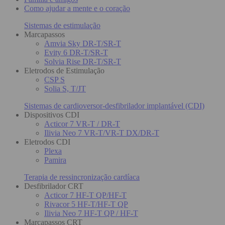
Como ajudar a mente e o coração
Sistemas de estimulação
Marcapassos
Amvia Sky DR-T/SR-T
Evity 6 DR-T/SR-T
Solvia Rise DR-T/SR-T
Eletrodos de Estimulação
CSP S
Solia S, T/JT
Sistemas de cardioversor-desfibrilador implantável (CDI)
Dispositivos CDI
Acticor 7 VR-T / DR-T
Ilivia Neo 7 VR-T/VR-T DX/DR-T
Eletrodos CDI
Plexa
Pamira
Terapia de ressincronização cardíaca
Desfibrilador CRT
Acticor 7 HF-T QP/HF-T
Rivacor 5 HF-T/HF-T QP
Ilivia Neo 7 HF-T QP / HF-T
Marcapassos CRT