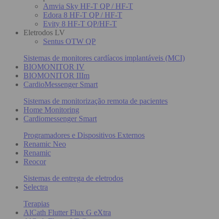
Amvia Sky HF-T QP / HF-T
Edora 8 HF-T QP / HF-T
Evity 8 HF-T QP/HF-T
Eletrodos LV
Sentus OTW QP
Sistemas de monitores cardíacos implantáveis (MCI)
BIOMONITOR IV
BIOMONITOR IIIm
CardioMessenger Smart
Sistemas de monitorização remota de pacientes
Home Monitoring
Cardiomessenger Smart
Programadores e Dispositivos Externos
Renamic Neo
Renamic
Reocor
Sistemas de entrega de eletrodos
Selectra
Terapias
AlCath Flutter Flux G eXtra