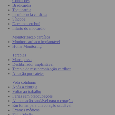
Condições
Bradicardia
Taquicardia
Insuficiência cardíaca
Síncope
Derrame cerebral
Infarto do miocárdio
Monitorização cardíaca
Monitor cardíaco implantável
Home Monitoring
Terapias
Marcapasso
Desfibrilador implantável
Terapia de ressincronização cardíaca
Ablação por cateter
Vida cotidiana
Após a cirurgia
Voltar ao trabalho
Férias sem preocupações
Alimentação saudável para o coração
Em forma para um coração saudável
Exames médicos
Ficha Médica