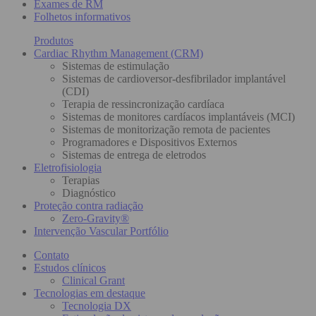
Exames de RM
Folhetos informativos
Produtos
Cardiac Rhythm Management (CRM)
Sistemas de estimulação
Sistemas de cardioversor-desfibrilador implantável
(CDI)
Terapia de ressincronização cardíaca
Sistemas de monitores cardíacos implantáveis (MCI)
Sistemas de monitorização remota de pacientes
Programadores e Dispositivos Externos
Sistemas de entrega de eletrodos
Eletrofisiologia
Terapias
Diagnóstico
Proteção contra radiação
Zero-Gravity®
Intervenção Vascular Portfólio
Contato
Estudos clínicos
Clinical Grant
Tecnologias em destaque
Tecnologia DX