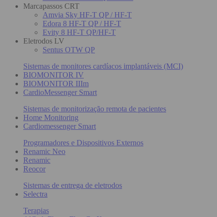
Marcapassos CRT
Amvia Sky HF-T QP / HF-T
Edora 8 HF-T QP / HF-T
Evity 8 HF-T QP/HF-T
Eletrodos LV
Sentus OTW QP
Sistemas de monitores cardíacos implantáveis (MCI)
BIOMONITOR IV
BIOMONITOR IIIm
CardioMessenger Smart
Sistemas de monitorização remota de pacientes
Home Monitoring
Cardiomessenger Smart
Programadores e Dispositivos Externos
Renamic Neo
Renamic
Reocor
Sistemas de entrega de eletrodos
Selectra
Terapias