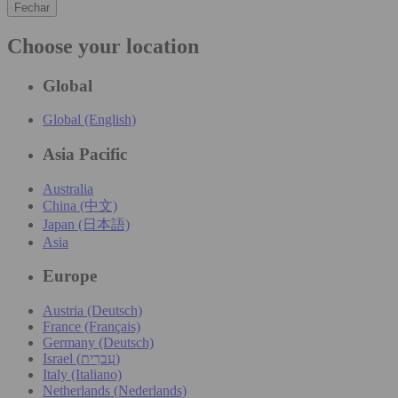
Fechar
Choose your location
Global
Global (English)
Asia Pacific
Australia
China (中文)
Japan (日本語)
Asia
Europe
Austria (Deutsch)
France (Français)
Germany (Deutsch)
Israel (עִברִית)
Italy (Italiano)
Netherlands (Nederlands)