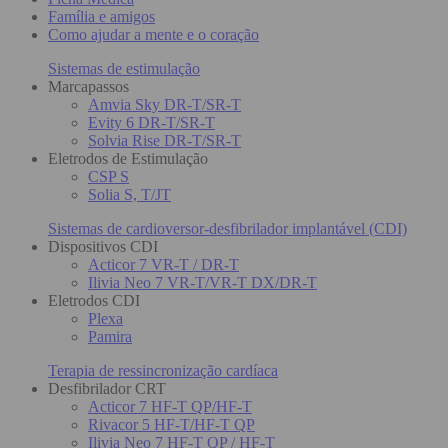
Família e amigos
Como ajudar a mente e o coração
Sistemas de estimulação
Marcapassos
Amvia Sky DR-T/SR-T
Evity 6 DR-T/SR-T
Solvia Rise DR-T/SR-T
Eletrodos de Estimulação
CSP S
Solia S, T/JT
Sistemas de cardioversor-desfibrilador implantável (CDI)
Dispositivos CDI
Acticor 7 VR-T / DR-T
Ilivia Neo 7 VR-T/VR-T DX/DR-T
Eletrodos CDI
Plexa
Pamira
Terapia de ressincronização cardíaca
Desfibrilador CRT
Acticor 7 HF-T QP/HF-T
Rivacor 5 HF-T/HF-T QP
Ilivia Neo 7 HF-T QP / HF-T