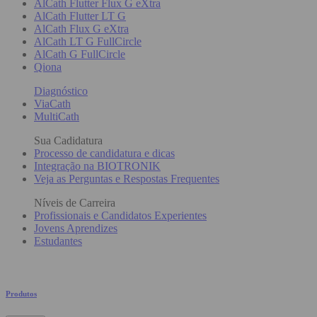
AlCath Flutter Flux G eXtra
AlCath Flutter LT G
AlCath Flux G eXtra
AlCath LT G FullCircle
AlCath G FullCircle
Qiona
Diagnóstico
ViaCath
MultiCath
Sua Cadidatura
Processo de candidatura e dicas
Integração na BIOTRONIK
Veja as Perguntas e Respostas Frequentes
Níveis de Carreira
Profissionais e Candidatos Experientes
Jovens Aprendizes
Estudantes
Produtos