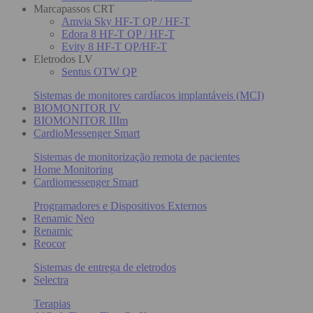
Marcapassos CRT
Amvia Sky HF-T QP / HF-T
Edora 8 HF-T QP / HF-T
Evity 8 HF-T QP/HF-T
Eletrodos LV
Sentus OTW QP
Sistemas de monitores cardíacos implantáveis (MCI)
BIOMONITOR IV
BIOMONITOR IIIm
CardioMessenger Smart
Sistemas de monitorização remota de pacientes
Home Monitoring
Cardiomessenger Smart
Programadores e Dispositivos Externos
Renamic Neo
Renamic
Reocor
Sistemas de entrega de eletrodos
Selectra
Terapias