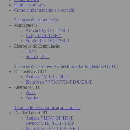
Família e amigos
Como ajudar a mente e o coração
Sistemas de estimulação
Marcapassos
Amvia Sky DR-T/SR-T
Evity 6 DR-T/SR-T
Solvia Rise DR-T/SR-T
Eletrodos de Estimulação
CSP S
Solia S, T/JT
Sistemas de cardioversor-desfibrilador implantável (CDI)
Dispositivos CDI
Acticor 7 VR-T / DR-T
Ilivia Neo 7 VR-T/VR-T DX/DR-T
Eletrodos CDI
Plexa
Pamira
Terapia de ressincronização cardíaca
Desfibrilador CRT
Acticor 7 HF-T QP/HF-T
Rivacor 5 HF-T/HF-T QP
Ilivia Neo 7 HF-T QP / HF-T