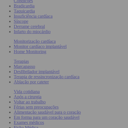
Condições
Bradicardia
Taquicardia
Insuficiência cardíaca
Síncope
Derrame cerebral
Infarto do miocárdio
Monitorização cardíaca
Monitor cardíaco implantável
Home Monitoring
Terapias
Marcapasso
Desfibrilador implantável
Terapia de ressincronização cardíaca
Ablação por cateter
Vida cotidiana
Após a cirurgia
Voltar ao trabalho
Férias sem preocupações
Alimentação saudável para o coração
Em forma para um coração saudável
Exames médicos
Ficha Médica