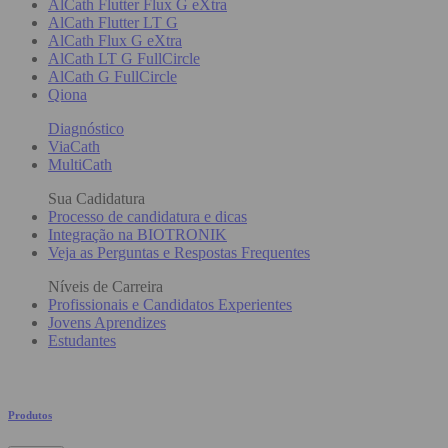
AlCath Flutter Flux G eXtra
AlCath Flutter LT G
AlCath Flux G eXtra
AlCath LT G FullCircle
AlCath G FullCircle
Qiona
Diagnóstico
ViaCath
MultiCath
Sua Cadidatura
Processo de candidatura e dicas
Integração na BIOTRONIK
Veja as Perguntas e Respostas Frequentes
Níveis de Carreira
Profissionais e Candidatos Experientes
Jovens Aprendizes
Estudantes
Produtos