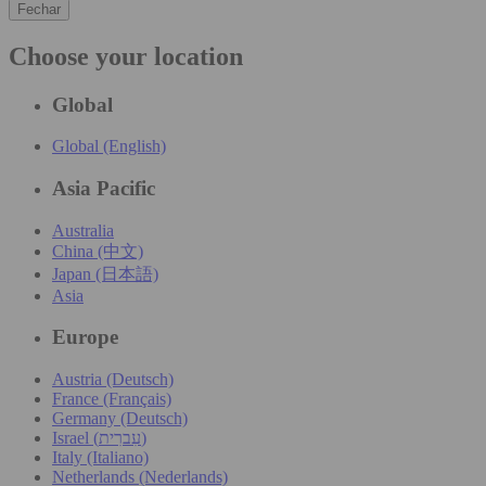
Fechar
Choose your location
Global
Global (English)
Asia Pacific
Australia
China (中文)
Japan (日本語)
Asia
Europe
Austria (Deutsch)
France (Français)
Germany (Deutsch)
Israel (עִברִית)
Italy (Italiano)
Netherlands (Nederlands)