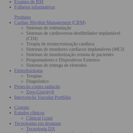
Exames de RM
Folhetos informativos
Produtos
Cardiac Rhythm Management (CRM)
Sistemas de estimulação
Sistemas de cardioversor-desfibrilador implantável
(CDI)
Terapia de ressincronização cardíaca
Sistemas de monitores cardíacos implantáveis (MCI)
Sistemas de monitorização remota de pacientes
Programadores e Dispositivos Externos
Sistemas de entrega de eletrodos
Eletrofisiologia
Terapias
Diagnóstico
Proteção contra radiação
Zero-Gravity®
Intervenção Vascular Portfólio
Contato
Estudos clínicos
Clinical Grant
Tecnologias em destaque
Tecnologia DX