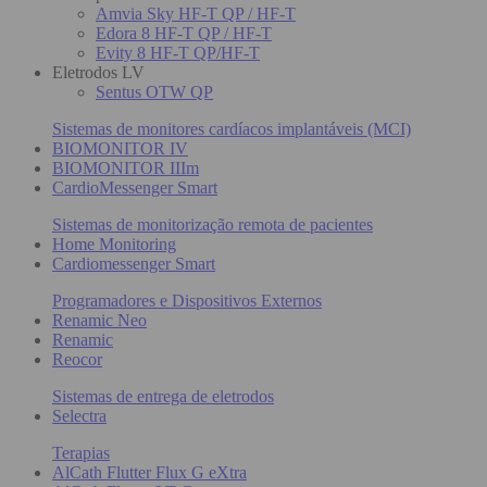
Amvia Sky HF-T QP / HF-T
Edora 8 HF-T QP / HF-T
Evity 8 HF-T QP/HF-T
Eletrodos LV
Sentus OTW QP
Sistemas de monitores cardíacos implantáveis (MCI)
BIOMONITOR IV
BIOMONITOR IIIm
CardioMessenger Smart
Sistemas de monitorização remota de pacientes
Home Monitoring
Cardiomessenger Smart
Programadores e Dispositivos Externos
Renamic Neo
Renamic
Reocor
Sistemas de entrega de eletrodos
Selectra
Terapias
AlCath Flutter Flux G eXtra