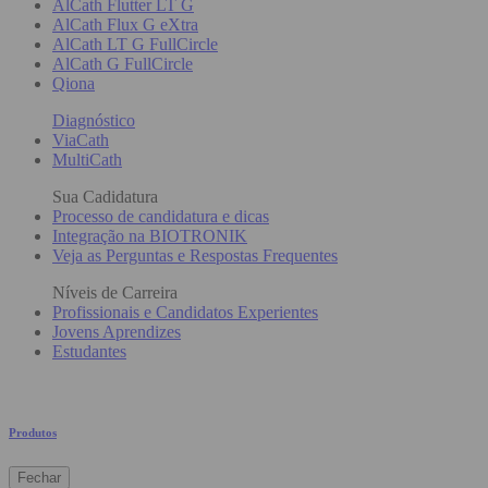
AlCath Flutter LT G
AlCath Flux G eXtra
AlCath LT G FullCircle
AlCath G FullCircle
Qiona
Diagnóstico
ViaCath
MultiCath
Sua Cadidatura
Processo de candidatura e dicas
Integração na BIOTRONIK
Veja as Perguntas e Respostas Frequentes
Níveis de Carreira
Profissionais e Candidatos Experientes
Jovens Aprendizes
Estudantes
Produtos
Fechar