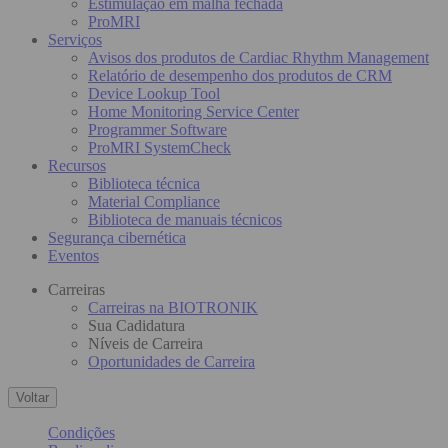
Estimulação em malha fechada
ProMRI
Serviços
Avisos dos produtos de Cardiac Rhythm Management
Relatório de desempenho dos produtos de CRM
Device Lookup Tool
Home Monitoring Service Center
Programmer Software
ProMRI SystemCheck
Recursos
Biblioteca técnica
Material Compliance
Biblioteca de manuais técnicos
Segurança cibernética
Eventos
Carreiras
Carreiras na BIOTRONIK
Sua Cadidatura
Níveis de Carreira
Oportunidades de Carreira
Voltar
Condições