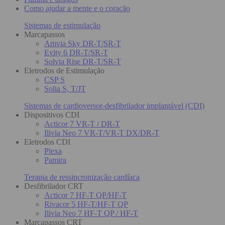
Como ajudar a mente e o coração
Sistemas de estimulação
Marcapassos
Amvia Sky DR-T/SR-T
Evity 6 DR-T/SR-T
Solvia Rise DR-T/SR-T
Eletrodos de Estimulação
CSP S
Solia S, T/JT
Sistemas de cardioversor-desfibrilador implantável (CDI)
Dispositivos CDI
Acticor 7 VR-T / DR-T
Ilivia Neo 7 VR-T/VR-T DX/DR-T
Eletrodos CDI
Plexa
Pamira
Terapia de ressincronização cardíaca
Desfibrilador CRT
Acticor 7 HF-T QP/HF-T
Rivacor 5 HF-T/HF-T QP
Ilivia Neo 7 HF-T QP / HF-T
Marcapassos CRT