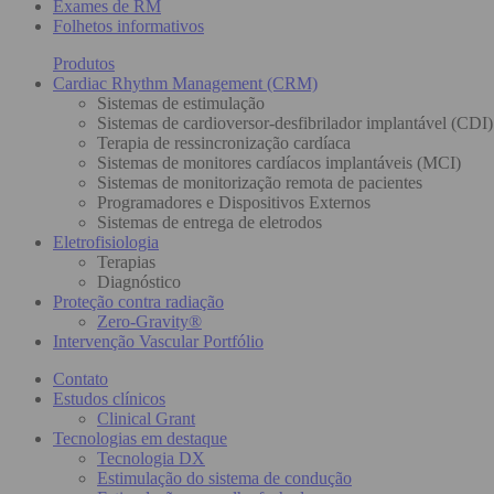
Exames de RM
Folhetos informativos
Produtos
Cardiac Rhythm Management (CRM)
Sistemas de estimulação
Sistemas de cardioversor-desfibrilador implantável (CDI)
Terapia de ressincronização cardíaca
Sistemas de monitores cardíacos implantáveis (MCI)
Sistemas de monitorização remota de pacientes
Programadores e Dispositivos Externos
Sistemas de entrega de eletrodos
Eletrofisiologia
Terapias
Diagnóstico
Proteção contra radiação
Zero-Gravity®
Intervenção Vascular Portfólio
Contato
Estudos clínicos
Clinical Grant
Tecnologias em destaque
Tecnologia DX
Estimulação do sistema de condução