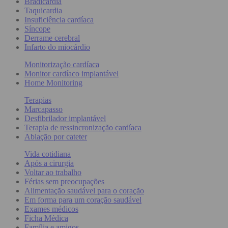
Bradicardia
Taquicardia
Insuficiência cardíaca
Síncope
Derrame cerebral
Infarto do miocárdio
Monitorização cardíaca
Monitor cardíaco implantável
Home Monitoring
Terapias
Marcapasso
Desfibrilador implantável
Terapia de ressincronização cardíaca
Ablação por cateter
Vida cotidiana
Após a cirurgia
Voltar ao trabalho
Férias sem preocupações
Alimentação saudável para o coração
Em forma para um coração saudável
Exames médicos
Ficha Médica
Família e amigos