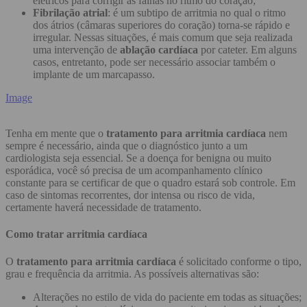
elétricos para corrigir as falhas no ritmo do coração;
Fibrilação atrial
: é um subtipo de arritmia no qual o ritmo
dos átrios (câmaras superiores do coração) torna-se rápido e
irregular. Nessas situações, é mais comum que seja realizada
uma intervenção de
ablação cardíaca
por cateter. Em alguns
casos, entretanto, pode ser necessário associar também o
implante de um marcapasso.
Image
Tenha em mente que o
tratamento para arritmia cardíaca
nem
sempre é necessário, ainda que o diagnóstico junto a um
cardiologista seja essencial. Se a doença for benigna ou muito
esporádica, você só precisa de um acompanhamento clínico
constante para se certificar de que o quadro estará sob controle. Em
caso de sintomas recorrentes, dor intensa ou risco de vida,
certamente haverá necessidade de tratamento.
Como tratar arritmia cardíaca
O
tratamento para arritmia cardíaca
é solicitado conforme o tipo,
grau e frequência da arritmia. As possíveis alternativas são:
Alterações no estilo de vida do paciente em todas as situações;