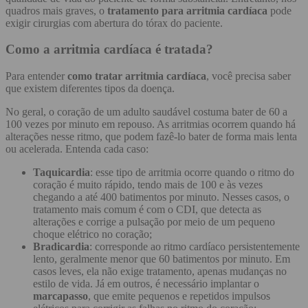
quadros mais graves, o
tratamento para arritmia cardíaca
pode
exigir cirurgias com abertura do tórax do paciente.
Como a arritmia cardíaca é tratada?
Para entender
como tratar arritmia cardíaca
, você precisa saber
que existem diferentes tipos da doença.
No geral, o coração de um adulto saudável costuma bater de 60 a
100 vezes por minuto em repouso. As arritmias ocorrem quando há
alterações nesse ritmo, que podem fazê-lo bater de forma mais lenta
ou acelerada. Entenda cada caso:
Taquicardia
: esse tipo de arritmia ocorre quando o ritmo do
coração é muito rápido, tendo mais de 100 e às vezes
chegando a até 400 batimentos por minuto. Nesses casos, o
tratamento mais comum é com o CDI, que detecta as
alterações e corrige a pulsação por meio de um pequeno
choque elétrico no coração;
Bradicardia
: corresponde ao ritmo cardíaco persistentemente
lento, geralmente menor que 60 batimentos por minuto. Em
casos leves, ela não exige tratamento, apenas mudanças no
estilo de vida. Já em outros, é necessário implantar o
marcapasso
, que emite pequenos e repetidos impulsos