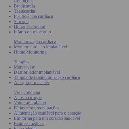
Condições
Bradicardia
Taquicardia
Insuficiência cardíaca
Síncope
Derrame cerebral
Infarto do miocárdio
Monitorização cardíaca
Monitor cardíaco implantável
Home Monitoring
Terapias
Marcapasso
Desfibrilador implantável
Terapia de ressincronização cardíaca
Ablação por cateter
Vida cotidiana
Após a cirurgia
Voltar ao trabalho
Férias sem preocupações
Alimentação saudável para o coração
Em forma para um coração saudável
Exames médicos
Ficha Médica