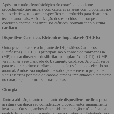
Após um estudo eletrofisiológico do coração do paciente,
procedimento que mapeia com catéteres as áreas com problemas nos
sinais elétricos, um cateter específico é introduzido para destruir os
tecidos anormais. A cicatrização desses tecidos interrompe a
condução anormal dos impulsos elétricos, normalizando o
ritmo
cardíaco
.
Dispositivos Cardíacos Eletrônicos Implantáveis (DCEIs)
Outra possibilidade é o Implante de Dispositivos Cardíacos
Eletrônicos (DCEI). Os principais são o conhecido
marcapasso
(MP) e o
cardioversor desfibrilador implantável
(CDI). O MP
visa manter a regularidade do
batimento cardíaco
. Já o CDI serve
para restaurar o ritmo cardíaco quando ele está muito acelerado ou
anormal. Ambos são implantados sob a pele e enviam pequenos
sinais elétricos por meio de cabos-eletrodos implantados diretamente
no coração para normalizar suas batidas.
Cirurgia
Tanto a ablação, quanto o implante de
dispositivos médicos para
arritmia cardíaca
são considerados procedimentos minimamente
invasivos. Ou seja, ambos têm rápida recuperação e não afetam a
qualidade de vida do paciente de forma substancial. Entretanto, nos