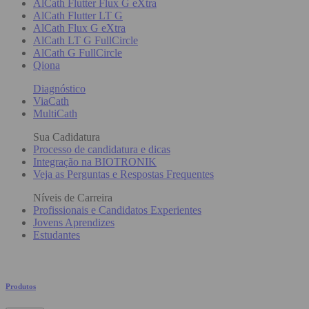
AlCath Flutter Flux G eXtra
AlCath Flutter LT G
AlCath Flux G eXtra
AlCath LT G FullCircle
AlCath G FullCircle
Qiona
Diagnóstico
ViaCath
MultiCath
Sua Cadidatura
Processo de candidatura e dicas
Integração na BIOTRONIK
Veja as Perguntas e Respostas Frequentes
Níveis de Carreira
Profissionais e Candidatos Experientes
Jovens Aprendizes
Estudantes
Produtos