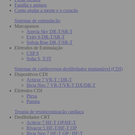
Família e amigos
Como ajudar a mente e o coração
Sistemas de estimulação
Marcapassos
Amvia Sky DR-T/SR-T
Evity 6 DR-T/SR-T
Solvia Rise DR-T/SR-T
Eletrodos de Estimulação
CSP S
Solia S, T/JT
Sistemas de cardioversor-desfibrilador implantável (CDI)
Dispositivos CDI
Acticor 7 VR-T / DR-T
Ilivia Neo 7 VR-T/VR-T DX/DR-T
Eletrodos CDI
Plexa
Pamira
Terapia de ressincronização cardíaca
Desfibrilador CRT
Acticor 7 HF-T QP/HF-T
Rivacor 5 HF-T/HF-T QP
Ilivia Neo 7 HF-T QP / HF-T