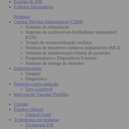
Exames de RM
Folhetos informativos
Produtos
Cardiac Rhythm Management (CRM)
Sistemas de estimulação
Sistemas de cardioversor-desfibrilador implantável
(CDI)
Terapia de ressincronização cardíaca
Sistemas de monitores cardíacos implantáveis (MCI)
Sistemas de monitorização remota de pacientes
Programadores e Dispositivos Externos
Sistemas de entrega de eletrodos
Eletrofisiologia
Terapias
Diagnóstico
Proteção contra radiação
Zero-Gravity®
Intervenção Vascular Portfólio
Contato
Estudos clínicos
Clinical Grant
Tecnologias em destaque
Tecnologia DX