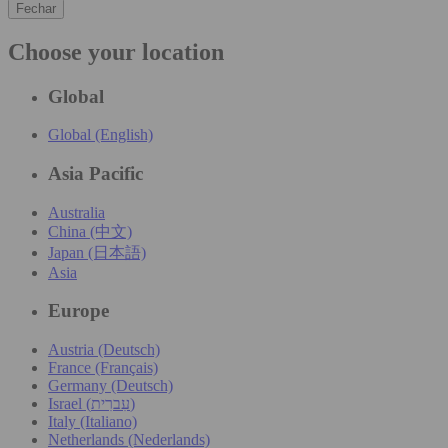
Fechar
Choose your location
Global
Global (English)
Asia Pacific
Australia
China (中文)
Japan (日本語)
Asia
Europe
Austria (Deutsch)
France (Français)
Germany (Deutsch)
Israel (עִברִית)
Italy (Italiano)
Netherlands (Nederlands)