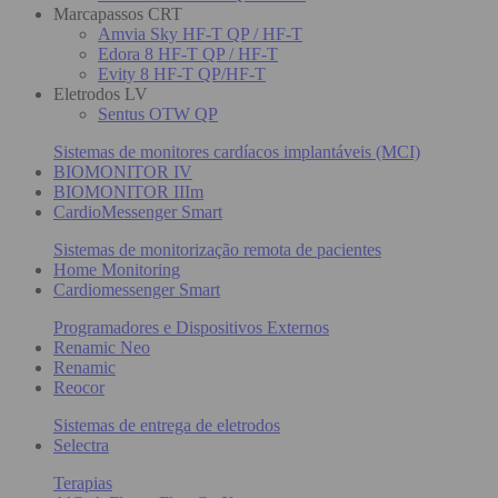
Marcapassos CRT
Amvia Sky HF-T QP / HF-T
Edora 8 HF-T QP / HF-T
Evity 8 HF-T QP/HF-T
Eletrodos LV
Sentus OTW QP
Sistemas de monitores cardíacos implantáveis (MCI)
BIOMONITOR IV
BIOMONITOR IIIm
CardioMessenger Smart
Sistemas de monitorização remota de pacientes
Home Monitoring
Cardiomessenger Smart
Programadores e Dispositivos Externos
Renamic Neo
Renamic
Reocor
Sistemas de entrega de eletrodos
Selectra
Terapias