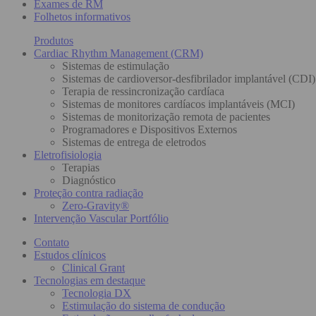
Exames de RM
Folhetos informativos
Produtos
Cardiac Rhythm Management (CRM)
Sistemas de estimulação
Sistemas de cardioversor-desfibrilador implantável (CDI)
Terapia de ressincronização cardíaca
Sistemas de monitores cardíacos implantáveis (MCI)
Sistemas de monitorização remota de pacientes
Programadores e Dispositivos Externos
Sistemas de entrega de eletrodos
Eletrofisiologia
Terapias
Diagnóstico
Proteção contra radiação
Zero-Gravity®
Intervenção Vascular Portfólio
Contato
Estudos clínicos
Clinical Grant
Tecnologias em destaque
Tecnologia DX
Estimulação do sistema de condução