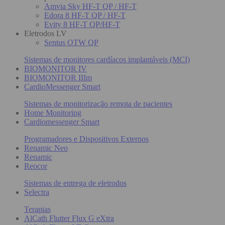
Amvia Sky HF-T QP / HF-T
Edora 8 HF-T QP / HF-T
Evity 8 HF-T QP/HF-T
Eletrodos LV
Sentus OTW QP
Sistemas de monitores cardíacos implantáveis (MCI)
BIOMONITOR IV
BIOMONITOR IIIm
CardioMessenger Smart
Sistemas de monitorização remota de pacientes
Home Monitoring
Cardiomessenger Smart
Programadores e Dispositivos Externos
Renamic Neo
Renamic
Reocor
Sistemas de entrega de eletrodos
Selectra
Terapias
AlCath Flutter Flux G eXtra