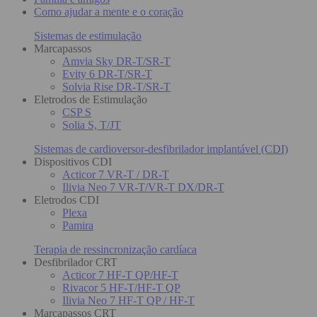
Como ajudar a mente e o coração
Sistemas de estimulação
Marcapassos
Amvia Sky DR-T/SR-T
Evity 6 DR-T/SR-T
Solvia Rise DR-T/SR-T
Eletrodos de Estimulação
CSP S
Solia S, T/JT
Sistemas de cardioversor-desfibrilador implantável (CDI)
Dispositivos CDI
Acticor 7 VR-T / DR-T
Ilivia Neo 7 VR-T/VR-T DX/DR-T
Eletrodos CDI
Plexa
Pamira
Terapia de ressincronização cardíaca
Desfibrilador CRT
Acticor 7 HF-T QP/HF-T
Rivacor 5 HF-T/HF-T QP
Ilivia Neo 7 HF-T QP / HF-T
Marcapassos CRT