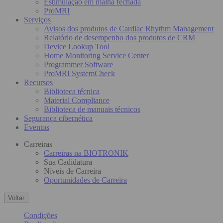
Estimulação em malha fechada
ProMRI
Serviços
Avisos dos produtos de Cardiac Rhythm Management
Relatório de desempenho dos produtos de CRM
Device Lookup Tool
Home Monitoring Service Center
Programmer Software
ProMRI SystemCheck
Recursos
Biblioteca técnica
Material Compliance
Biblioteca de manuais técnicos
Segurança cibernética
Eventos
Carreiras
Carreiras na BIOTRONIK
Sua Cadidatura
Níveis de Carreira
Oportunidades de Carreira
Voltar
Condições