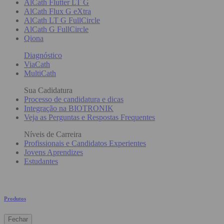
AlCath Flutter LT G
AlCath Flux G eXtra
AlCath LT G FullCircle
AlCath G FullCircle
Qiona
Diagnóstico
ViaCath
MultiCath
Sua Cadidatura
Processo de candidatura e dicas
Integração na BIOTRONIK
Veja as Perguntas e Respostas Frequentes
Níveis de Carreira
Profissionais e Candidatos Experientes
Jovens Aprendizes
Estudantes
Produtos
Fechar