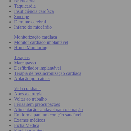
Bradicardia
Taquicardia
Insuficiência cardíaca
Síncope
Derrame cerebral
Infarto do miocárdio
Monitorização cardíaca
Monitor cardíaco implantável
Home Monitoring
Terapias
Marcapasso
Desfibrilador implantável
Terapia de ressincronização cardíaca
Ablação por cateter
Vida cotidiana
Após a cirurgia
Voltar ao trabalho
Férias sem preocupações
Alimentação saudável para o coração
Em forma para um coração saudável
Exames médicos
Ficha Médica
Família e amigos