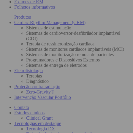
Exames de RM
Folhetos informativos
Produtos
Cardiac Rhythm Management (CRM)
Sistemas de estimulação
Sistemas de cardioversor-desfibrilador implantável
(CDI)
Terapia de ressincronização cardíaca
Sistemas de monitores cardíacos implantáveis (MCI)
Sistemas de monitorização remota de pacientes
Programadores e Dispositivos Externos
Sistemas de entrega de eletrodos
Eletrofisiologia
Terapias
Diagnóstico
Proteção contra radiação
Zero-Gravity®
Intervenção Vascular Portfólio
Contato
Estudos clínicos
Clinical Grant
Tecnologias em destaque
Tecnologia DX