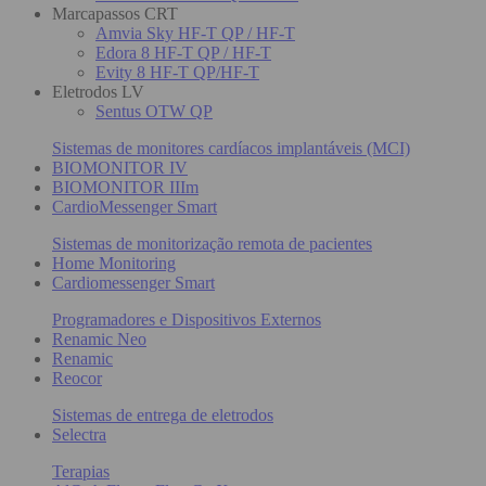
Marcapassos CRT
Amvia Sky HF-T QP / HF-T
Edora 8 HF-T QP / HF-T
Evity 8 HF-T QP/HF-T
Eletrodos LV
Sentus OTW QP
Sistemas de monitores cardíacos implantáveis (MCI)
BIOMONITOR IV
BIOMONITOR IIIm
CardioMessenger Smart
Sistemas de monitorização remota de pacientes
Home Monitoring
Cardiomessenger Smart
Programadores e Dispositivos Externos
Renamic Neo
Renamic
Reocor
Sistemas de entrega de eletrodos
Selectra
Terapias