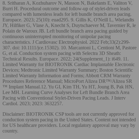
8. Sritharan A, Kozhuharov N, Masson N, Bakelants E, Valiton V,
Burri H. Procedural outcome and follow-up of stylet-driven leads
compared with lumenless leads for left bundle branch area pacing.
Europace. 2023; 25(10): euad295. 9. Gillis K, O'Neill L, Wielandts
JY, Hilfiker G, Vlase A, Knecht S, Duytschaever M, Tavernier R, le
Polain de Waroux JB. Left bundle branch area pacing guided by
continuous uninterrupted monitoring of unipolar pacing
characteristics. J Cardiovasc Electrophysiol. 2022 Feb;33(2):299-
307. doi: 10.1111/jce.15302). 10. Marcantoni L, Centioni M, Pastore
G, et al. Conduction system pacing with Selectra 3D Sheath:
Technical Results. Europace. 2022; 24(Supplement_1): i649. 11.
Limited Warranty for BIOTRONIK Cardiac Implantable Electronic
Devices; Medtronic Limited Warranty Summary; Boston Scientific
Limited Warranty Information and Forms; Abbott CRM Warranty
Procedures Reference Manual; MicroPort Alizea DR™/Alizea SR
™ Implant Manual.12. Yu GI, Kim TH, Yu HT, Joung B, Pak HN,
Lee MH. Learning Curve Analyses for Left Bundle Branch Area
Pacing with Conventional Stylet-Driven Pacing Leads. J Interv
Cardiol. 2023; 2023: 3632257.
Disclaimer: BIOTRONIK CSP tools are not currently approved for
conduction system pacing in the United States. Content not intended
for US healthcare providers. Local regulatory approval may vary by
country.