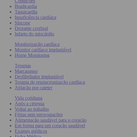
Condições
Bradicardia
Taquicardia
Insuficiência cardíaca
Síncope
Derrame cerebral
Infarto do miocárdio
Monitorização cardíaca
Monitor cardíaco implantável
Home Monitoring
Terapias
Marcapasso
Desfibrilador implantável
Terapia de ressincronização cardíaca
Ablação por cateter
Vida cotidiana
Após a cirurgia
Voltar ao trabalho
Férias sem preocupações
Alimentação saudável para o coração
Em forma para um coração saudável
Exames médicos
Ficha Médica