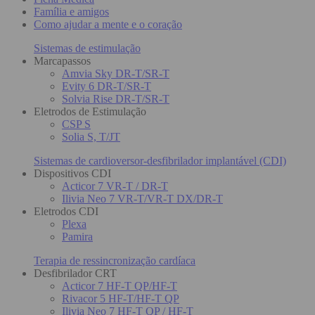
Família e amigos
Como ajudar a mente e o coração
Sistemas de estimulação
Marcapassos
Amvia Sky DR-T/SR-T
Evity 6 DR-T/SR-T
Solvia Rise DR-T/SR-T
Eletrodos de Estimulação
CSP S
Solia S, T/JT
Sistemas de cardioversor-desfibrilador implantável (CDI)
Dispositivos CDI
Acticor 7 VR-T / DR-T
Ilivia Neo 7 VR-T/VR-T DX/DR-T
Eletrodos CDI
Plexa
Pamira
Terapia de ressincronização cardíaca
Desfibrilador CRT
Acticor 7 HF-T QP/HF-T
Rivacor 5 HF-T/HF-T QP
Ilivia Neo 7 HF-T QP / HF-T