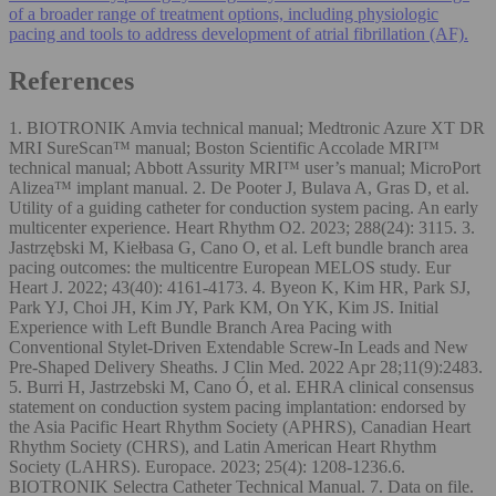
of a broader range of treatment options, including physiologic
pacing and tools to address development of atrial fibrillation (AF).
References
1. BIOTRONIK Amvia technical manual; Medtronic Azure XT DR
MRI SureScan™ manual; Boston Scientific Accolade MRI™
technical manual; Abbott Assurity MRI™ user’s manual; MicroPort
Alizea™ implant manual. 2. De Pooter J, Bulava A, Gras D, et al.
Utility of a guiding catheter for conduction system pacing. An early
multicenter experience. Heart Rhythm O2. 2023; 288(24): 3115. 3.
Jastrzębski M, Kiełbasa G, Cano O, et al. Left bundle branch area
pacing outcomes: the multicentre European MELOS study. Eur
Heart J. 2022; 43(40): 4161-4173. 4. Byeon K, Kim HR, Park SJ,
Park YJ, Choi JH, Kim JY, Park KM, On YK, Kim JS. Initial
Experience with Left Bundle Branch Area Pacing with
Conventional Stylet-Driven Extendable Screw-In Leads and New
Pre-Shaped Delivery Sheaths. J Clin Med. 2022 Apr 28;11(9):2483.
5. Burri H, Jastrzebski M, Cano Ó, et al. EHRA clinical consensus
statement on conduction system pacing implantation: endorsed by
the Asia Pacific Heart Rhythm Society (APHRS), Canadian Heart
Rhythm Society (CHRS), and Latin American Heart Rhythm
Society (LAHRS). Europace. 2023; 25(4): 1208-1236.6.
BIOTRONIK Selectra Catheter Technical Manual. 7. Data on file.