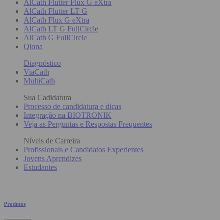
AlCath Flutter Flux G eXtra
AlCath Flutter LT G
AlCath Flux G eXtra
AlCath LT G FullCircle
AlCath G FullCircle
Qiona
Diagnóstico
ViaCath
MultiCath
Sua Cadidatura
Processo de candidatura e dicas
Integração na BIOTRONIK
Veja as Perguntas e Respostas Frequentes
Níveis de Carreira
Profissionais e Candidatos Experientes
Jovens Aprendizes
Estudantes
Produtos