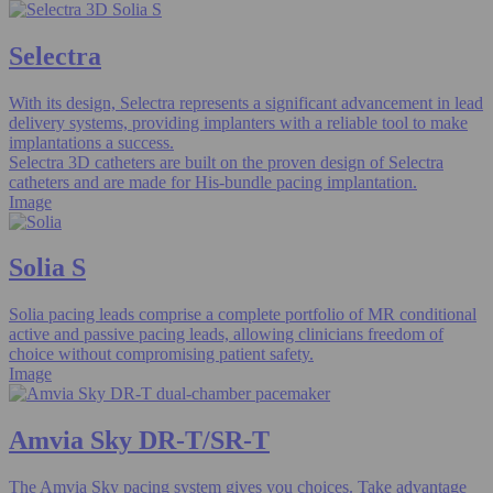
Selectra
With its design, Selectra represents a significant advancement in lead
delivery systems, providing implanters with a reliable tool to make
implantations a success.
Selectra 3D catheters are built on the proven design of Selectra
catheters and are made for His-bundle pacing implantation.
Image
Solia S
Solia pacing leads comprise a complete portfolio of MR conditional
active and passive pacing leads, allowing clinicians freedom of
choice without compromising patient safety.
Image
Amvia Sky DR-T/SR-T
The Amvia Sky pacing system gives you choices. Take advantage