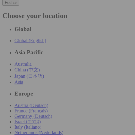
Fechar
Choose your location
Global
Global (English)
Asia Pacific
Australia
China (中文)
Japan (日本語)
Asia
Europe
Austria (Deutsch)
France (Français)
Germany (Deutsch)
Israel (עִברִית)
Italy (Italiano)
Netherlands (Nederlands)