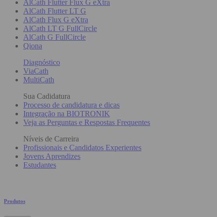
AlCath Flutter Flux G eXtra
AlCath Flutter LT G
AlCath Flux G eXtra
AlCath LT G FullCircle
AlCath G FullCircle
Qiona
Diagnóstico
ViaCath
MultiCath
Sua Cadidatura
Processo de candidatura e dicas
Integração na BIOTRONIK
Veja as Perguntas e Respostas Frequentes
Níveis de Carreira
Profissionais e Candidatos Experientes
Jovens Aprendizes
Estudantes
Produtos