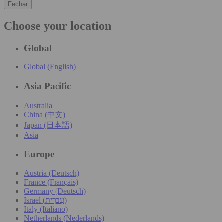
Fechar
Choose your location
Global
Global (English)
Asia Pacific
Australia
China (中文)
Japan (日本語)
Asia
Europe
Austria (Deutsch)
France (Français)
Germany (Deutsch)
Israel (עִברִית)
Italy (Italiano)
Netherlands (Nederlands)