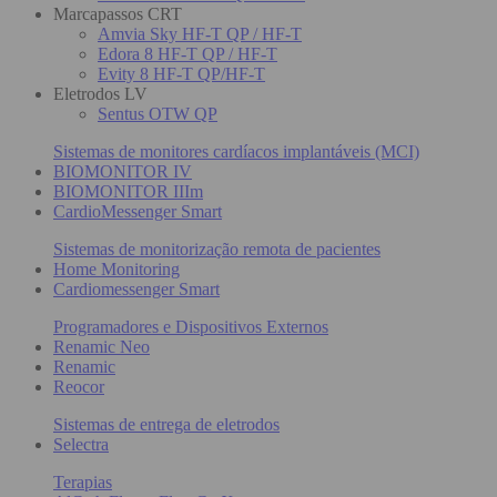
Marcapassos CRT
Amvia Sky HF-T QP / HF-T
Edora 8 HF-T QP / HF-T
Evity 8 HF-T QP/HF-T
Eletrodos LV
Sentus OTW QP
Sistemas de monitores cardíacos implantáveis (MCI)
BIOMONITOR IV
BIOMONITOR IIIm
CardioMessenger Smart
Sistemas de monitorização remota de pacientes
Home Monitoring
Cardiomessenger Smart
Programadores e Dispositivos Externos
Renamic Neo
Renamic
Reocor
Sistemas de entrega de eletrodos
Selectra
Terapias