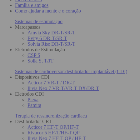
Família e amigos
Como ajudar a mente e o coração
Sistemas de estimulação
Marcapassos
Amvia Sky DR-T/SR-T
Evity 6 DR-T/SR-T
Solvia Rise DR-T/SR-T
Eletrodos de Estimulação
CSP S
Solia S, T/JT
Sistemas de cardioversor-desfibrilador implantável (CDI)
Dispositivos CDI
Acticor 7 VR-T / DR-T
Ilivia Neo 7 VR-T/VR-T DX/DR-T
Eletrodos CDI
Plexa
Pamira
Terapia de ressincronização cardíaca
Desfibrilador CRT
Acticor 7 HF-T QP/HF-T
Rivacor 5 HF-T/HF-T QP
Ilivia Neo 7 HF-T QP / HF-T