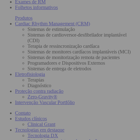
Exames de RM
Folhetos informativos
Produtos
Cardiac Rhythm Management (CRM)
Sistemas de estimulação
Sistemas de cardioversor-desfibrilador implantável
(CDI)
Terapia de ressincronização cardíaca
Sistemas de monitores cardíacos implantáveis (MCI)
Sistemas de monitorização remota de pacientes
Programadores e Dispositivos Externos
Sistemas de entrega de eletrodos
Eletrofisiologia
Terapias
Diagnóstico
Proteção contra radiação
Zero-Gravity®
Intervenção Vascular Portfólio
Contato
Estudos clínicos
Clinical Grant
Tecnologias em destaque
Tecnologia DX