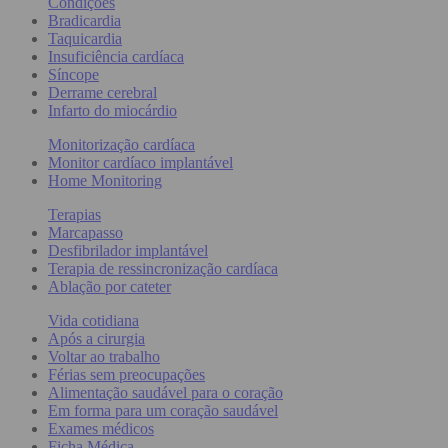
Condições
Bradicardia
Taquicardia
Insuficiência cardíaca
Síncope
Derrame cerebral
Infarto do miocárdio
Monitorização cardíaca
Monitor cardíaco implantável
Home Monitoring
Terapias
Marcapasso
Desfibrilador implantável
Terapia de ressincronização cardíaca
Ablação por cateter
Vida cotidiana
Após a cirurgia
Voltar ao trabalho
Férias sem preocupações
Alimentação saudável para o coração
Em forma para um coração saudável
Exames médicos
Ficha Médica