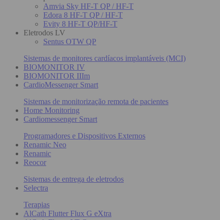
Amvia Sky HF-T QP / HF-T
Edora 8 HF-T QP / HF-T
Evity 8 HF-T QP/HF-T
Eletrodos LV
Sentus OTW QP
Sistemas de monitores cardíacos implantáveis (MCI)
BIOMONITOR IV
BIOMONITOR IIIm
CardioMessenger Smart
Sistemas de monitorização remota de pacientes
Home Monitoring
Cardiomessenger Smart
Programadores e Dispositivos Externos
Renamic Neo
Renamic
Reocor
Sistemas de entrega de eletrodos
Selectra
Terapias
AlCath Flutter Flux G eXtra