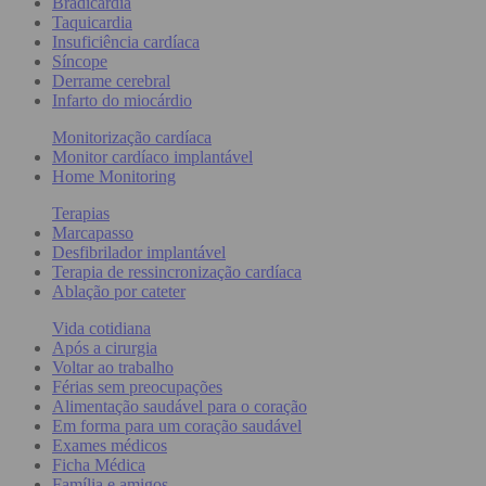
Bradicardia
Taquicardia
Insuficiência cardíaca
Síncope
Derrame cerebral
Infarto do miocárdio
Monitorização cardíaca
Monitor cardíaco implantável
Home Monitoring
Terapias
Marcapasso
Desfibrilador implantável
Terapia de ressincronização cardíaca
Ablação por cateter
Vida cotidiana
Após a cirurgia
Voltar ao trabalho
Férias sem preocupações
Alimentação saudável para o coração
Em forma para um coração saudável
Exames médicos
Ficha Médica
Família e amigos