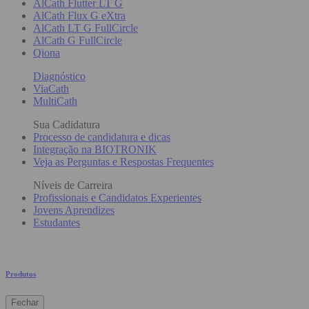
AlCath Flutter LT G
AlCath Flux G eXtra
AlCath LT G FullCircle
AlCath G FullCircle
Qiona
Diagnóstico
ViaCath
MultiCath
Sua Cadidatura
Processo de candidatura e dicas
Integração na BIOTRONIK
Veja as Perguntas e Respostas Frequentes
Níveis de Carreira
Profissionais e Candidatos Experientes
Jovens Aprendizes
Estudantes
Produtos
Fechar