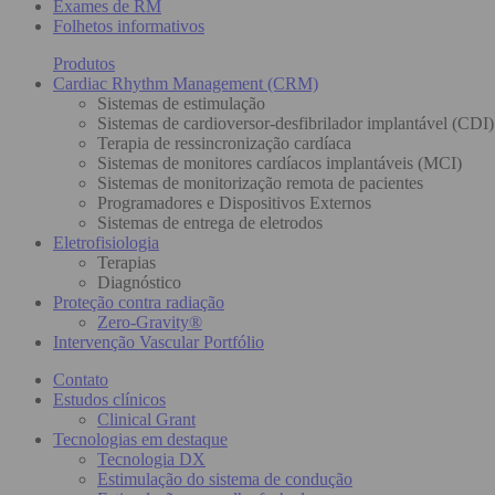
Exames de RM
Folhetos informativos
Produtos
Cardiac Rhythm Management (CRM)
Sistemas de estimulação
Sistemas de cardioversor-desfibrilador implantável (CDI)
Terapia de ressincronização cardíaca
Sistemas de monitores cardíacos implantáveis (MCI)
Sistemas de monitorização remota de pacientes
Programadores e Dispositivos Externos
Sistemas de entrega de eletrodos
Eletrofisiologia
Terapias
Diagnóstico
Proteção contra radiação
Zero-Gravity®
Intervenção Vascular Portfólio
Contato
Estudos clínicos
Clinical Grant
Tecnologias em destaque
Tecnologia DX
Estimulação do sistema de condução