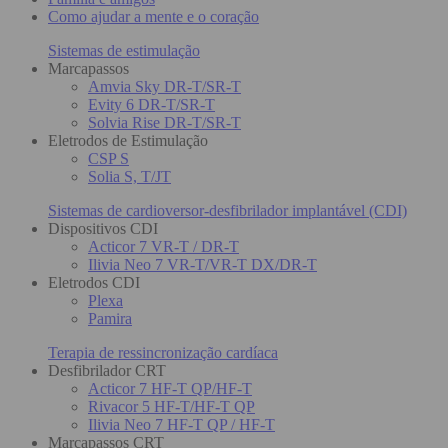
Como ajudar a mente e o coração
Sistemas de estimulação
Marcapassos
Amvia Sky DR-T/SR-T
Evity 6 DR-T/SR-T
Solvia Rise DR-T/SR-T
Eletrodos de Estimulação
CSP S
Solia S, T/JT
Sistemas de cardioversor-desfibrilador implantável (CDI)
Dispositivos CDI
Acticor 7 VR-T / DR-T
Ilivia Neo 7 VR-T/VR-T DX/DR-T
Eletrodos CDI
Plexa
Pamira
Terapia de ressincronização cardíaca
Desfibrilador CRT
Acticor 7 HF-T QP/HF-T
Rivacor 5 HF-T/HF-T QP
Ilivia Neo 7 HF-T QP / HF-T
Marcapassos CRT