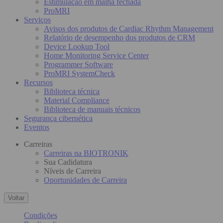
Estimulação em malha fechada
ProMRI
Serviços
Avisos dos produtos de Cardiac Rhythm Management
Relatório de desempenho dos produtos de CRM
Device Lookup Tool
Home Monitoring Service Center
Programmer Software
ProMRI SystemCheck
Recursos
Biblioteca técnica
Material Compliance
Biblioteca de manuais técnicos
Segurança cibernética
Eventos
Carreiras
Carreiras na BIOTRONIK
Sua Cadidatura
Níveis de Carreira
Oportunidades de Carreira
Voltar
Condições