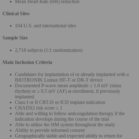
Mean Heart Rate (HR) reduction
Clinical Sites
104 U.S. and international sites
Sample Size
2,718 subjects (1:1 randomization)
Main Inclusion Criteria
Candidates for implantation of or already implanted with a
BIOTRONIK Lumax HF-T or DR-T device
Documented P-wave mean amplitude ≥ 1.0 mV (sinus
rhythm) or ≥ 0.5 mV (AF) at enrollment, if previously
implanted
Class I or II CRT-D or ICD implant indication
CHADS2 risk score ≥ 1
Able and willing to follow anticoagulation therapy if the
indication develops during the course of the trial
Able to utilize the HM system throughout the study
Ability to provide informed consent
Geographically stable and expected ability to return for