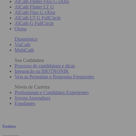
AlCath Flutter Flux G eXtra
AlCath Flutter LT G
AlCath Flux G eXtra
AlCath LT G FullCircle
AlCath G FullCircle
Qiona
Diagnóstico
ViaCath
MultiCath
Sua Cadidatura
Processo de candidatura e dicas
Integração na BIOTRONIK
Veja as Perguntas e Respostas Frequentes
Níveis de Carreira
Profissionais e Candidatos Experientes
Jovens Aprendizes
Estudantes
Produtos