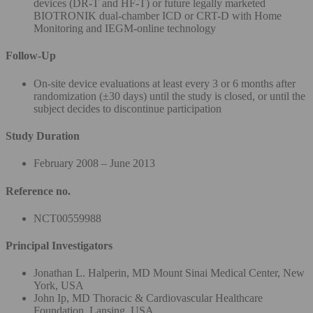
devices (DR-T and HF-T) or future legally marketed
BIOTRONIK dual-chamber ICD or CRT-D with Home
Monitoring and IEGM-online technology
Follow-Up
On-site device evaluations at least every 3 or 6 months after
randomization (±30 days) until the study is closed, or until the
subject decides to discontinue participation
Study Duration
February 2008 – June 2013
Reference no.
NCT00559988
Principal Investigators
Jonathan L. Halperin, MD Mount Sinai Medical Center, New
York, USA
John Ip, MD Thoracic & Cardiovascular Healthcare
Foundation, Lansing, USA