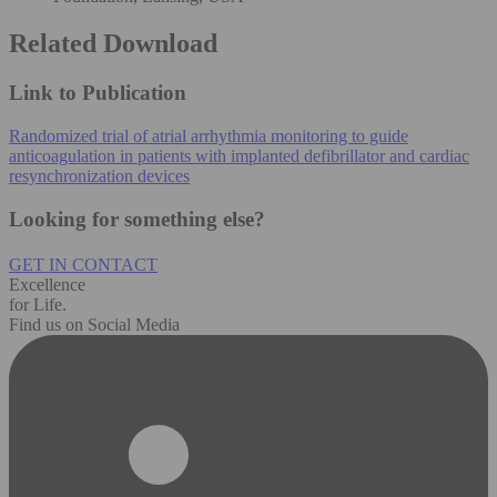
Related Download
Link to Publication
Randomized trial of atrial arrhythmia monitoring to guide
anticoagulation in patients with implanted defibrillator and cardiac
resynchronization devices
Looking for something else?
GET IN CONTACT
Excellence
for Life.
Find us on Social Media