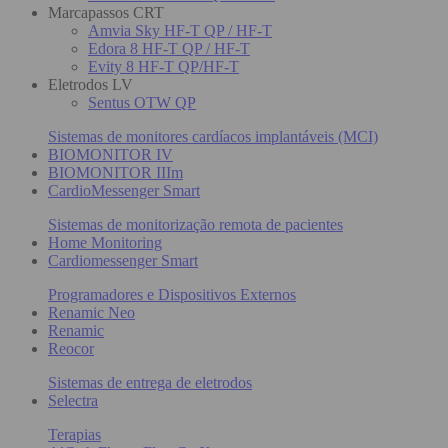
Marcapassos CRT
Amvia Sky HF-T QP / HF-T
Edora 8 HF-T QP / HF-T
Evity 8 HF-T QP/HF-T
Eletrodos LV
Sentus OTW QP
Sistemas de monitores cardíacos implantáveis (MCI)
BIOMONITOR IV
BIOMONITOR IIIm
CardioMessenger Smart
Sistemas de monitorização remota de pacientes
Home Monitoring
Cardiomessenger Smart
Programadores e Dispositivos Externos
Renamic Neo
Renamic
Reocor
Sistemas de entrega de eletrodos
Selectra
Terapias