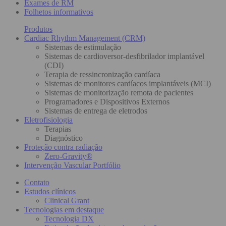
Exames de RM
Folhetos informativos
Produtos
Cardiac Rhythm Management (CRM)
Sistemas de estimulação
Sistemas de cardioversor-desfibrilador implantável
(CDI)
Terapia de ressincronização cardíaca
Sistemas de monitores cardíacos implantáveis (MCI)
Sistemas de monitorização remota de pacientes
Programadores e Dispositivos Externos
Sistemas de entrega de eletrodos
Eletrofisiologia
Terapias
Diagnóstico
Proteção contra radiação
Zero-Gravity®
Intervenção Vascular Portfólio
Contato
Estudos clínicos
Clinical Grant
Tecnologias em destaque
Tecnologia DX