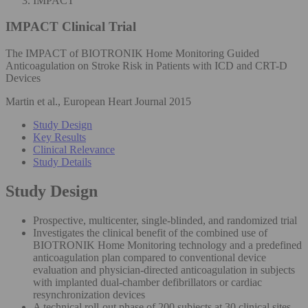
IMPACT
IMPACT
Clinical Trial
The IMPACT of BIOTRONIK Home Monitoring Guided
Anticoagulation on Stroke Risk in Patients with ICD and CRT-D
Devices
Martin et al., European Heart Journal 2015
Study Design
Key Results
Clinical Relevance
Study Details
Study Design
Prospective, multicenter, single-blinded, and randomized trial
Investigates the clinical benefit of the combined use of
BIOTRONIK Home Monitoring technology and a predefined
anticoagulation plan compared to conventional device
evaluation and physician-directed anticoagulation in subjects
with implanted dual-chamber defibrillators or cardiac
resynchronization devices
A technical roll-out phase of 200 subjects at 30 clinical sites