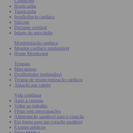
Condições
Bradicardia
Taquicardia
Insuficiência cardíaca
Síncope
Derrame cerebral
Infarto do miocárdio
Monitorização cardíaca
Monitor cardíaco implantável
Home Monitoring
Terapias
Marcapasso
Desfibrilador implantável
Terapia de ressincronização cardíaca
Ablação por cateter
Vida cotidiana
Após a cirurgia
Voltar ao trabalho
Férias sem preocupações
Alimentação saudável para o coração
Em forma para um coração saudável
Exames médicos
Ficha Médica