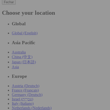
Fechar
Choose your location
Global
Global (English)
Asia Pacific
Australia
China (中文)
Japan (日本語)
Asia
Europe
Austria (Deutsch)
France (Français)
Germany (Deutsch)
Israel (עִברִית)
Italy (Italiano)
Netherlands (Nederlands)