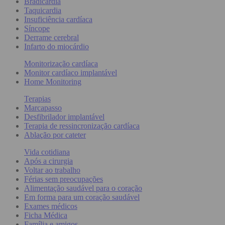
Bradicardia
Taquicardia
Insuficiência cardíaca
Síncope
Derrame cerebral
Infarto do miocárdio
Monitorização cardíaca
Monitor cardíaco implantável
Home Monitoring
Terapias
Marcapasso
Desfibrilador implantável
Terapia de ressincronização cardíaca
Ablação por cateter
Vida cotidiana
Após a cirurgia
Voltar ao trabalho
Férias sem preocupações
Alimentação saudável para o coração
Em forma para um coração saudável
Exames médicos
Ficha Médica
Família e amigos