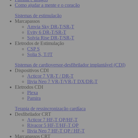
Como ajudar a mente e o coração
Sistemas de estimulação
Marcapassos
Amvia Sky DR-T/SR-T
Evity 6 DR-T/SR-T
Solvia Rise DR-T/SR-T
Eletrodos de Estimulação
CSP S
Solia S, T/JT
Sistemas de cardioversor-desfibrilador implantável (CDI)
Dispositivos CDI
Acticor 7 VR-T / DR-T
Ilivia Neo 7 VR-T/VR-T DX/DR-T
Eletrodos CDI
Plexa
Pamira
Terapia de ressincronização cardíaca
Desfibrilador CRT
Acticor 7 HF-T QP/HF-T
Rivacor 5 HF-T/HF-T QP
Ilivia Neo 7 HF-T QP / HF-T
Marcapassos CRT