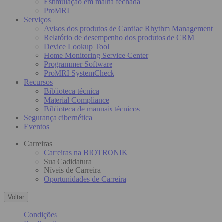
Estimulação em malha fechada
ProMRI
Serviços
Avisos dos produtos de Cardiac Rhythm Management
Relatório de desempenho dos produtos de CRM
Device Lookup Tool
Home Monitoring Service Center
Programmer Software
ProMRI SystemCheck
Recursos
Biblioteca técnica
Material Compliance
Biblioteca de manuais técnicos
Segurança cibernética
Eventos
Carreiras
Carreiras na BIOTRONIK
Sua Cadidatura
Níveis de Carreira
Oportunidades de Carreira
Voltar
Condições