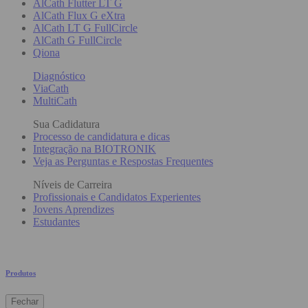
AlCath Flutter LT G
AlCath Flux G eXtra
AlCath LT G FullCircle
AlCath G FullCircle
Qiona
Diagnóstico
ViaCath
MultiCath
Sua Cadidatura
Processo de candidatura e dicas
Integração na BIOTRONIK
Veja as Perguntas e Respostas Frequentes
Níveis de Carreira
Profissionais e Candidatos Experientes
Jovens Aprendizes
Estudantes
Produtos
Fechar