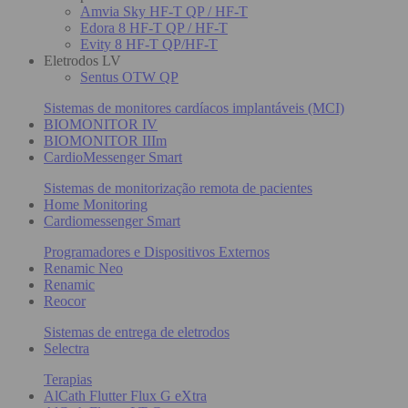
Amvia Sky HF-T QP / HF-T
Edora 8 HF-T QP / HF-T
Evity 8 HF-T QP/HF-T
Eletrodos LV
Sentus OTW QP
Sistemas de monitores cardíacos implantáveis (MCI)
BIOMONITOR IV
BIOMONITOR IIIm
CardioMessenger Smart
Sistemas de monitorização remota de pacientes
Home Monitoring
Cardiomessenger Smart
Programadores e Dispositivos Externos
Renamic Neo
Renamic
Reocor
Sistemas de entrega de eletrodos
Selectra
Terapias
AlCath Flutter Flux G eXtra