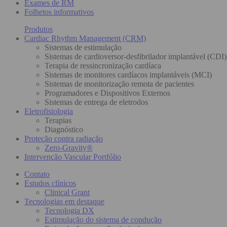
Exames de RM
Folhetos informativos
Produtos
Cardiac Rhythm Management (CRM)
Sistemas de estimulação
Sistemas de cardioversor-desfibrilador implantável (CDI)
Terapia de ressincronização cardíaca
Sistemas de monitores cardíacos implantáveis (MCI)
Sistemas de monitorização remota de pacientes
Programadores e Dispositivos Externos
Sistemas de entrega de eletrodos
Eletrofisiologia
Terapias
Diagnóstico
Proteção contra radiação
Zero-Gravity®
Intervenção Vascular Portfólio
Contato
Estudos clínicos
Clinical Grant
Tecnologias em destaque
Tecnologia DX
Estimulação do sistema de condução