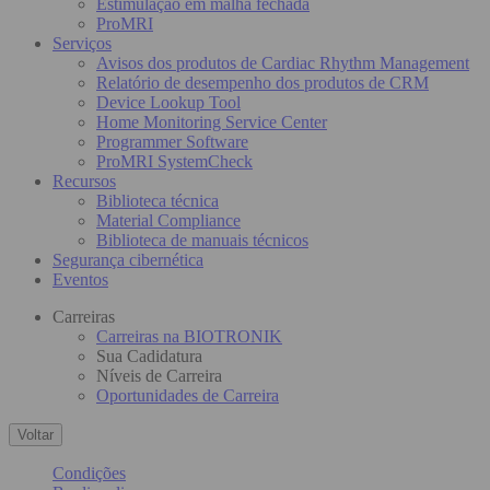
Estimulação em malha fechada
ProMRI
Serviços
Avisos dos produtos de Cardiac Rhythm Management
Relatório de desempenho dos produtos de CRM
Device Lookup Tool
Home Monitoring Service Center
Programmer Software
ProMRI SystemCheck
Recursos
Biblioteca técnica
Material Compliance
Biblioteca de manuais técnicos
Segurança cibernética
Eventos
Carreiras
Carreiras na BIOTRONIK
Sua Cadidatura
Níveis de Carreira
Oportunidades de Carreira
Voltar
Condições