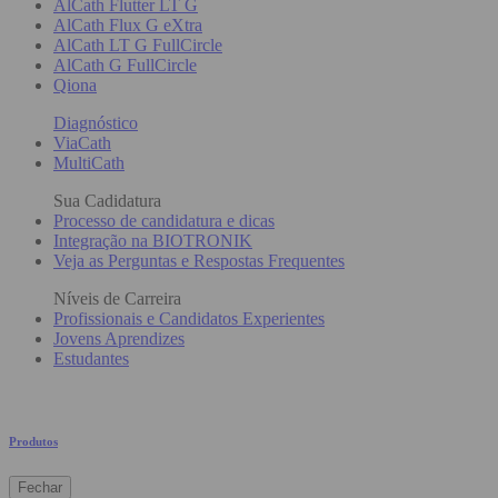
AlCath Flutter LT G
AlCath Flux G eXtra
AlCath LT G FullCircle
AlCath G FullCircle
Qiona
Diagnóstico
ViaCath
MultiCath
Sua Cadidatura
Processo de candidatura e dicas
Integração na BIOTRONIK
Veja as Perguntas e Respostas Frequentes
Níveis de Carreira
Profissionais e Candidatos Experientes
Jovens Aprendizes
Estudantes
Produtos
Fechar