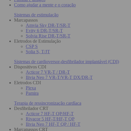
Como ajudar a mente e o coração
Sistemas de estimulação
Marcapassos
Amvia Sky DR-T/SR-T
Evity 6 DR-T/SR-T
Solvia Rise DR-T/SR-T
Eletrodos de Estimulação
CSP S
Solia S, T/JT
Sistemas de cardioversor-desfibrilador implantável (CDI)
Dispositivos CDI
Acticor 7 VR-T / DR-T
Ilivia Neo 7 VR-T/VR-T DX/DR-T
Eletrodos CDI
Plexa
Pamira
Terapia de ressincronização cardíaca
Desfibrilador CRT
Acticor 7 HF-T QP/HF-T
Rivacor 5 HF-T/HF-T QP
Ilivia Neo 7 HF-T QP / HF-T
Marcapassos CRT