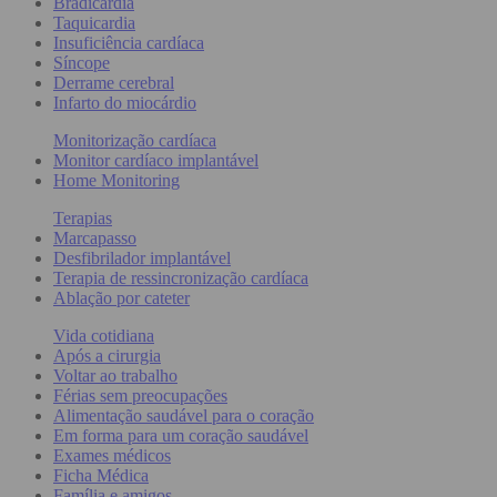
Bradicardia
Taquicardia
Insuficiência cardíaca
Síncope
Derrame cerebral
Infarto do miocárdio
Monitorização cardíaca
Monitor cardíaco implantável
Home Monitoring
Terapias
Marcapasso
Desfibrilador implantável
Terapia de ressincronização cardíaca
Ablação por cateter
Vida cotidiana
Após a cirurgia
Voltar ao trabalho
Férias sem preocupações
Alimentação saudável para o coração
Em forma para um coração saudável
Exames médicos
Ficha Médica
Família e amigos