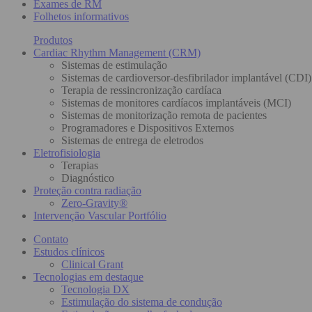
Exames de RM
Folhetos informativos
Produtos
Cardiac Rhythm Management (CRM)
Sistemas de estimulação
Sistemas de cardioversor-desfibrilador implantável (CDI)
Terapia de ressincronização cardíaca
Sistemas de monitores cardíacos implantáveis (MCI)
Sistemas de monitorização remota de pacientes
Programadores e Dispositivos Externos
Sistemas de entrega de eletrodos
Eletrofisiologia
Terapias
Diagnóstico
Proteção contra radiação
Zero-Gravity®
Intervenção Vascular Portfólio
Contato
Estudos clínicos
Clinical Grant
Tecnologias em destaque
Tecnologia DX
Estimulação do sistema de condução