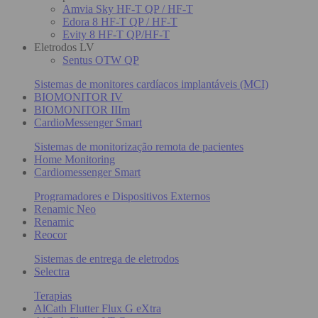
Amvia Sky HF-T QP / HF-T
Edora 8 HF-T QP / HF-T
Evity 8 HF-T QP/HF-T
Eletrodos LV
Sentus OTW QP
Sistemas de monitores cardíacos implantáveis (MCI)
BIOMONITOR IV
BIOMONITOR IIIm
CardioMessenger Smart
Sistemas de monitorização remota de pacientes
Home Monitoring
Cardiomessenger Smart
Programadores e Dispositivos Externos
Renamic Neo
Renamic
Reocor
Sistemas de entrega de eletrodos
Selectra
Terapias
AlCath Flutter Flux G eXtra