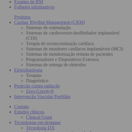
Exames de RM
Folhetos informativos
Produtos
Cardiac Rhythm Management (CRM)
Sistemas de estimulação
Sistemas de cardioversor-desfibrilador implantável
(CDI)
Terapia de ressincronização cardíaca
Sistemas de monitores cardíacos implantáveis (MCI)
Sistemas de monitorização remota de pacientes
Programadores e Dispositivos Externos
Sistemas de entrega de eletrodos
Eletrofisiologia
Terapias
Diagnóstico
Proteção contra radiação
Zero-Gravity®
Intervenção Vascular Portfólio
Contato
Estudos clínicos
Clinical Grant
Tecnologias em destaque
Tecnologia DX