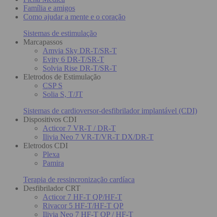
Família e amigos
Como ajudar a mente e o coração
Sistemas de estimulação
Marcapassos
Amvia Sky DR-T/SR-T
Evity 6 DR-T/SR-T
Solvia Rise DR-T/SR-T
Eletrodos de Estimulação
CSP S
Solia S, T/JT
Sistemas de cardioversor-desfibrilador implantável (CDI)
Dispositivos CDI
Acticor 7 VR-T / DR-T
Ilivia Neo 7 VR-T/VR-T DX/DR-T
Eletrodos CDI
Plexa
Pamira
Terapia de ressincronização cardíaca
Desfibrilador CRT
Acticor 7 HF-T QP/HF-T
Rivacor 5 HF-T/HF-T QP
Ilivia Neo 7 HF-T QP / HF-T