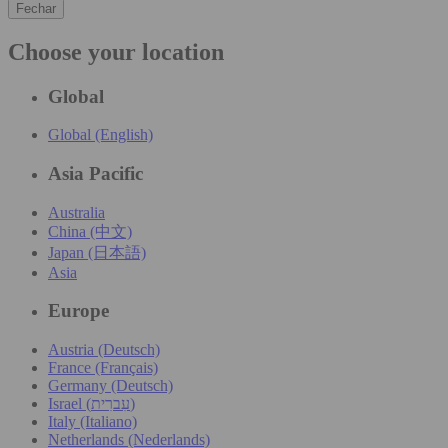
Fechar
Choose your location
Global
Global (English)
Asia Pacific
Australia
China (中文)
Japan (日本語)
Asia
Europe
Austria (Deutsch)
France (Français)
Germany (Deutsch)
Israel (עִברִית)
Italy (Italiano)
Netherlands (Nederlands)