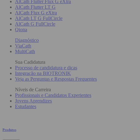
AlCath Flutter Flux G eXtra
AlCath Flutter LT G
AlCath Flux G eXtra
AlCath LT G FullCircle
AlCath G FullCircle
Qiona
Diagnóstico
ViaCath
MultiCath
Sua Cadidatura
Processo de candidatura e dicas
Integração na BIOTRONIK
Veja as Perguntas e Respostas Frequentes
Níveis de Carreira
Profissionais e Candidatos Experientes
Jovens Aprendizes
Estudantes
Produtos