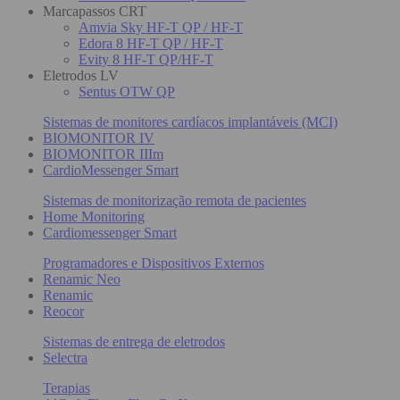
Marcapassos CRT
Amvia Sky HF-T QP / HF-T
Edora 8 HF-T QP / HF-T
Evity 8 HF-T QP/HF-T
Eletrodos LV
Sentus OTW QP
Sistemas de monitores cardíacos implantáveis (MCI)
BIOMONITOR IV
BIOMONITOR IIIm
CardioMessenger Smart
Sistemas de monitorização remota de pacientes
Home Monitoring
Cardiomessenger Smart
Programadores e Dispositivos Externos
Renamic Neo
Renamic
Reocor
Sistemas de entrega de eletrodos
Selectra
Terapias