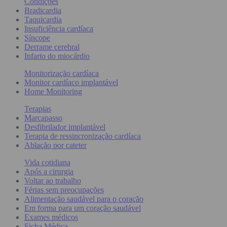
Condições
Bradicardia
Taquicardia
Insuficiência cardíaca
Síncope
Derrame cerebral
Infarto do miocárdio
Monitorização cardíaca
Monitor cardíaco implantável
Home Monitoring
Terapias
Marcapasso
Desfibrilador implantável
Terapia de ressincronização cardíaca
Ablação por cateter
Vida cotidiana
Após a cirurgia
Voltar ao trabalho
Férias sem preocupações
Alimentação saudável para o coração
Em forma para um coração saudável
Exames médicos
Ficha Médica