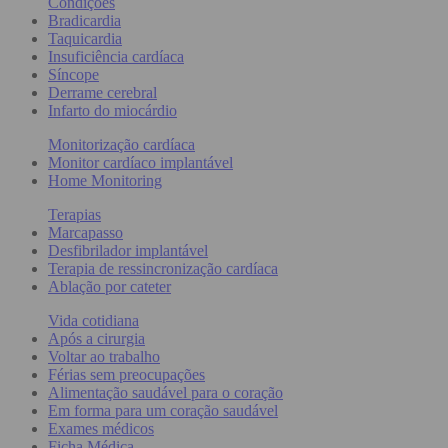
Condições
Bradicardia
Taquicardia
Insuficiência cardíaca
Síncope
Derrame cerebral
Infarto do miocárdio
Monitorização cardíaca
Monitor cardíaco implantável
Home Monitoring
Terapias
Marcapasso
Desfibrilador implantável
Terapia de ressincronização cardíaca
Ablação por cateter
Vida cotidiana
Após a cirurgia
Voltar ao trabalho
Férias sem preocupações
Alimentação saudável para o coração
Em forma para um coração saudável
Exames médicos
Ficha Médica