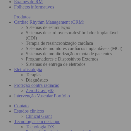
Exames de RM
Folhetos informativos
Produtos
Cardiac Rhythm Management (CRM)
Sistemas de estimulação
Sistemas de cardioversor-desfibrilador implantável
(CDI)
Terapia de ressincronização cardíaca
Sistemas de monitores cardíacos implantáveis (MCI)
Sistemas de monitorização remota de pacientes
Programadores e Dispositivos Externos
Sistemas de entrega de eletrodos
Eletrofisiologia
Terapias
Diagnóstico
Proteção contra radiação
Zero-Gravity®
Intervenção Vascular Portfólio
Contato
Estudos clínicos
Clinical Grant
Tecnologias em destaque
Tecnologia DX