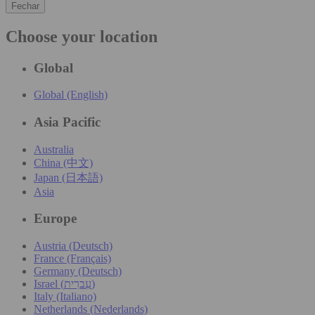
Fechar
Choose your location
Global
Global (English)
Asia Pacific
Australia
China (中文)
Japan (日本語)
Asia
Europe
Austria (Deutsch)
France (Français)
Germany (Deutsch)
Israel (עִברִית)
Italy (Italiano)
Netherlands (Nederlands)