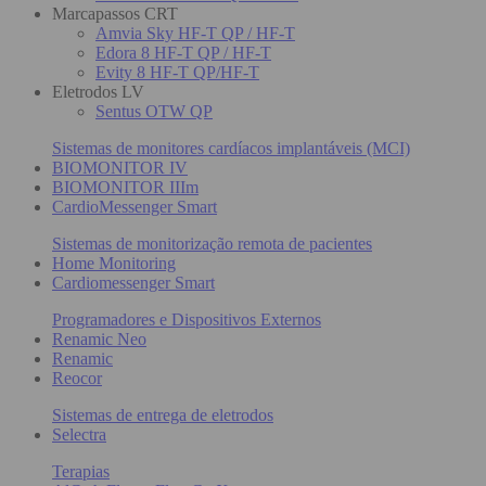
Marcapassos CRT
Amvia Sky HF-T QP / HF-T
Edora 8 HF-T QP / HF-T
Evity 8 HF-T QP/HF-T
Eletrodos LV
Sentus OTW QP
Sistemas de monitores cardíacos implantáveis (MCI)
BIOMONITOR IV
BIOMONITOR IIIm
CardioMessenger Smart
Sistemas de monitorização remota de pacientes
Home Monitoring
Cardiomessenger Smart
Programadores e Dispositivos Externos
Renamic Neo
Renamic
Reocor
Sistemas de entrega de eletrodos
Selectra
Terapias