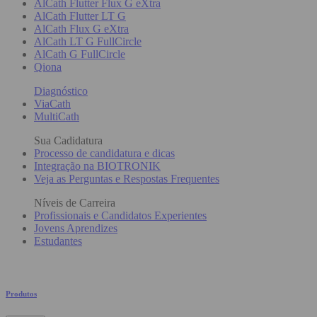
AlCath Flutter Flux G eXtra
AlCath Flutter LT G
AlCath Flux G eXtra
AlCath LT G FullCircle
AlCath G FullCircle
Qiona
Diagnóstico
ViaCath
MultiCath
Sua Cadidatura
Processo de candidatura e dicas
Integração na BIOTRONIK
Veja as Perguntas e Respostas Frequentes
Níveis de Carreira
Profissionais e Candidatos Experientes
Jovens Aprendizes
Estudantes
Produtos