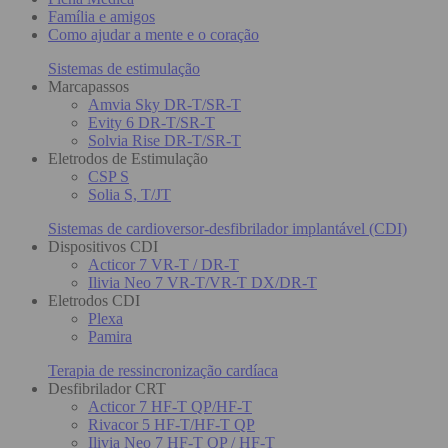
Família e amigos
Como ajudar a mente e o coração
Sistemas de estimulação
Marcapassos
Amvia Sky DR-T/SR-T
Evity 6 DR-T/SR-T
Solvia Rise DR-T/SR-T
Eletrodos de Estimulação
CSP S
Solia S, T/JT
Sistemas de cardioversor-desfibrilador implantável (CDI)
Dispositivos CDI
Acticor 7 VR-T / DR-T
Ilivia Neo 7 VR-T/VR-T DX/DR-T
Eletrodos CDI
Plexa
Pamira
Terapia de ressincronização cardíaca
Desfibrilador CRT
Acticor 7 HF-T QP/HF-T
Rivacor 5 HF-T/HF-T QP
Ilivia Neo 7 HF-T QP / HF-T