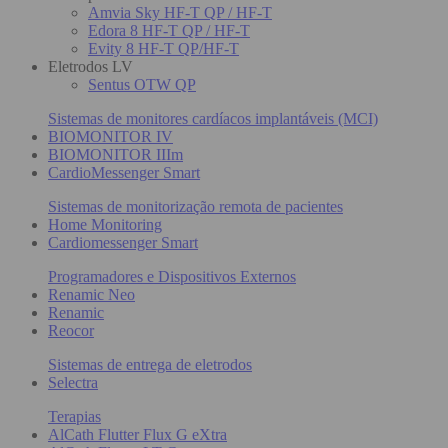
Amvia Sky HF-T QP / HF-T
Edora 8 HF-T QP / HF-T
Evity 8 HF-T QP/HF-T
Eletrodos LV
Sentus OTW QP
Sistemas de monitores cardíacos implantáveis (MCI)
BIOMONITOR IV
BIOMONITOR IIIm
CardioMessenger Smart
Sistemas de monitorização remota de pacientes
Home Monitoring
Cardiomessenger Smart
Programadores e Dispositivos Externos
Renamic Neo
Renamic
Reocor
Sistemas de entrega de eletrodos
Selectra
Terapias
AlCath Flutter Flux G eXtra