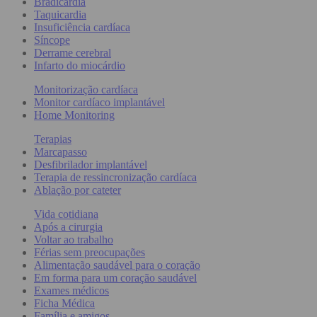
Bradicardia
Taquicardia
Insuficiência cardíaca
Síncope
Derrame cerebral
Infarto do miocárdio
Monitorização cardíaca
Monitor cardíaco implantável
Home Monitoring
Terapias
Marcapasso
Desfibrilador implantável
Terapia de ressincronização cardíaca
Ablação por cateter
Vida cotidiana
Após a cirurgia
Voltar ao trabalho
Férias sem preocupações
Alimentação saudável para o coração
Em forma para um coração saudável
Exames médicos
Ficha Médica
Família e amigos