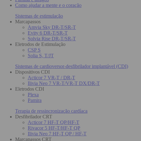
Como ajudar a mente e o coração
Sistemas de estimulação
Marcapassos
Amvia Sky DR-T/SR-T
Evity 6 DR-T/SR-T
Solvia Rise DR-T/SR-T
Eletrodos de Estimulação
CSP S
Solia S, T/JT
Sistemas de cardioversor-desfibrilador implantável (CDI)
Dispositivos CDI
Acticor 7 VR-T / DR-T
Ilivia Neo 7 VR-T/VR-T DX/DR-T
Eletrodos CDI
Plexa
Pamira
Terapia de ressincronização cardíaca
Desfibrilador CRT
Acticor 7 HF-T QP/HF-T
Rivacor 5 HF-T/HF-T QP
Ilivia Neo 7 HF-T QP / HF-T
Marcapassos CRT