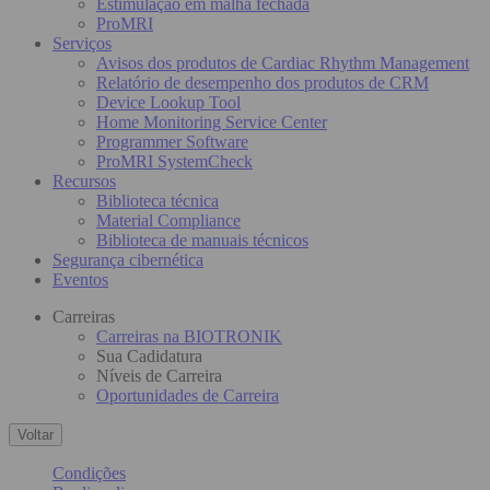
Estimulação em malha fechada
ProMRI
Serviços
Avisos dos produtos de Cardiac Rhythm Management
Relatório de desempenho dos produtos de CRM
Device Lookup Tool
Home Monitoring Service Center
Programmer Software
ProMRI SystemCheck
Recursos
Biblioteca técnica
Material Compliance
Biblioteca de manuais técnicos
Segurança cibernética
Eventos
Carreiras
Carreiras na BIOTRONIK
Sua Cadidatura
Níveis de Carreira
Oportunidades de Carreira
Voltar
Condições