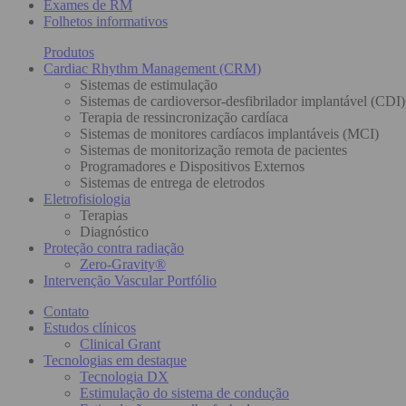
Exames de RM
Folhetos informativos
Produtos
Cardiac Rhythm Management (CRM)
Sistemas de estimulação
Sistemas de cardioversor-desfibrilador implantável (CDI)
Terapia de ressincronização cardíaca
Sistemas de monitores cardíacos implantáveis (MCI)
Sistemas de monitorização remota de pacientes
Programadores e Dispositivos Externos
Sistemas de entrega de eletrodos
Eletrofisiologia
Terapias
Diagnóstico
Proteção contra radiação
Zero-Gravity®
Intervenção Vascular Portfólio
Contato
Estudos clínicos
Clinical Grant
Tecnologias em destaque
Tecnologia DX
Estimulação do sistema de condução