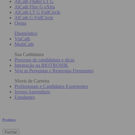
AlCath Flutter LT G
AlCath Flux G eXtra
AlCath LT G FullCircle
AlCath G FullCircle
Qiona
Diagnóstico
ViaCath
MultiCath
Sua Cadidatura
Processo de candidatura e dicas
Integração na BIOTRONIK
Veja as Perguntas e Respostas Frequentes
Níveis de Carreira
Profissionais e Candidatos Experientes
Jovens Aprendizes
Estudantes
Produtos
Fechar