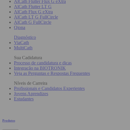
AlCath Flutter Flux G eXtra
AlCath Flutter LT G
AlCath Flux G eXtra
AlCath LT G FullCircle
AlCath G FullCircle
Qiona
Diagnóstico
ViaCath
MultiCath
Sua Cadidatura
Processo de candidatura e dicas
Integração na BIOTRONIK
Veja as Perguntas e Respostas Frequentes
Níveis de Carreira
Profissionais e Candidatos Experientes
Jovens Aprendizes
Estudantes
Produtos