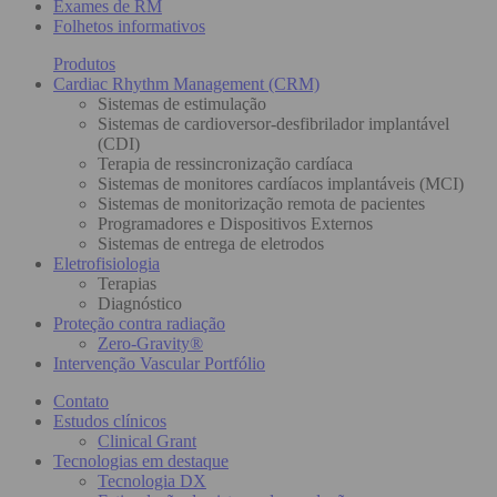
Exames de RM
Folhetos informativos
Produtos
Cardiac Rhythm Management (CRM)
Sistemas de estimulação
Sistemas de cardioversor-desfibrilador implantável
(CDI)
Terapia de ressincronização cardíaca
Sistemas de monitores cardíacos implantáveis (MCI)
Sistemas de monitorização remota de pacientes
Programadores e Dispositivos Externos
Sistemas de entrega de eletrodos
Eletrofisiologia
Terapias
Diagnóstico
Proteção contra radiação
Zero-Gravity®
Intervenção Vascular Portfólio
Contato
Estudos clínicos
Clinical Grant
Tecnologias em destaque
Tecnologia DX