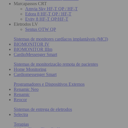
Marcapassos CRT
Amvia Sky HF-T QP / HF-T
Edora 8 HF-T QP / HF-T
Evity 8 HF-T QP/HF-T
Eletrodos LV
Sentus OTW QP
Sistemas de monitores cardíacos implantáveis (MCI)
BIOMONITOR IV
BIOMONITOR IIIm
CardioMessenger Smart
Sistemas de monitorização remota de pacientes
Home Monitoring
Cardiomessenger Smart
Programadores e Dispositivos Externos
Renamic Neo
Renamic
Reocor
Sistemas de entrega de eletrodos
Selectra
Terapias