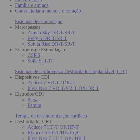
Família e amigos
Como ajudar a mente e o coração
Sistemas de estimulação
Marcapassos
Amvia Sky DR-T/SR-T
Evity 6 DR-T/SR-T
Solvia Rise DR-T/SR-T
Eletrodos de Estimulação
CSP S
Solia S, T/JT
Sistemas de cardioversor-desfibrilador implantável (CDI)
Dispositivos CDI
Acticor 7 VR-T / DR-T
Ilivia Neo 7 VR-T/VR-T DX/DR-T
Eletrodos CDI
Plexa
Pamira
Terapia de ressincronização cardíaca
Desfibrilador CRT
Acticor 7 HF-T QP/HF-T
Rivacor 5 HF-T/HF-T QP
Ilivia Neo 7 HF-T QP / HF-T