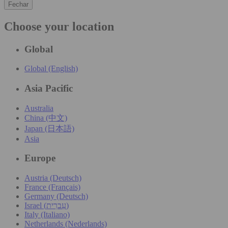
Fechar
Choose your location
Global
Global (English)
Asia Pacific
Australia
China (中文)
Japan (日本語)
Asia
Europe
Austria (Deutsch)
France (Français)
Germany (Deutsch)
Israel (עִברִית)
Italy (Italiano)
Netherlands (Nederlands)