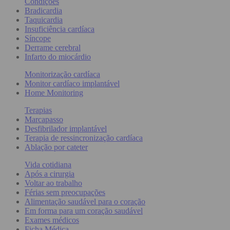
Condições
Bradicardia
Taquicardia
Insuficiência cardíaca
Síncope
Derrame cerebral
Infarto do miocárdio
Monitorização cardíaca
Monitor cardíaco implantável
Home Monitoring
Terapias
Marcapasso
Desfibrilador implantável
Terapia de ressincronização cardíaca
Ablação por cateter
Vida cotidiana
Após a cirurgia
Voltar ao trabalho
Férias sem preocupações
Alimentação saudável para o coração
Em forma para um coração saudável
Exames médicos
Ficha Médica