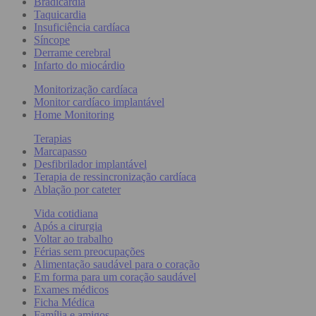
Bradicardia
Taquicardia
Insuficiência cardíaca
Síncope
Derrame cerebral
Infarto do miocárdio
Monitorização cardíaca
Monitor cardíaco implantável
Home Monitoring
Terapias
Marcapasso
Desfibrilador implantável
Terapia de ressincronização cardíaca
Ablação por cateter
Vida cotidiana
Após a cirurgia
Voltar ao trabalho
Férias sem preocupações
Alimentação saudável para o coração
Em forma para um coração saudável
Exames médicos
Ficha Médica
Família e amigos