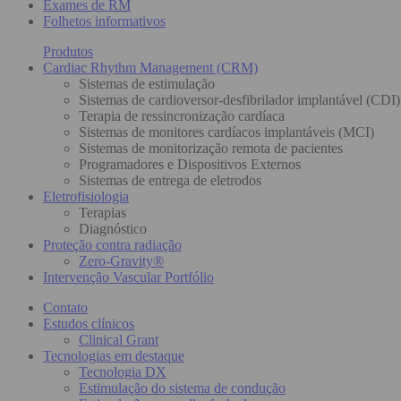
Exames de RM
Folhetos informativos
Produtos
Cardiac Rhythm Management (CRM)
Sistemas de estimulação
Sistemas de cardioversor-desfibrilador implantável (CDI)
Terapia de ressincronização cardíaca
Sistemas de monitores cardíacos implantáveis (MCI)
Sistemas de monitorização remota de pacientes
Programadores e Dispositivos Externos
Sistemas de entrega de eletrodos
Eletrofisiologia
Terapias
Diagnóstico
Proteção contra radiação
Zero-Gravity®
Intervenção Vascular Portfólio
Contato
Estudos clínicos
Clinical Grant
Tecnologias em destaque
Tecnologia DX
Estimulação do sistema de condução