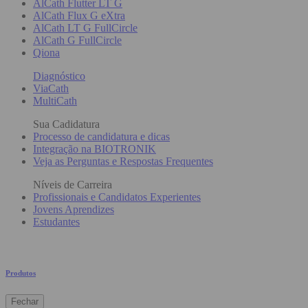
AlCath Flutter LT G
AlCath Flux G eXtra
AlCath LT G FullCircle
AlCath G FullCircle
Qiona
Diagnóstico
ViaCath
MultiCath
Sua Cadidatura
Processo de candidatura e dicas
Integração na BIOTRONIK
Veja as Perguntas e Respostas Frequentes
Níveis de Carreira
Profissionais e Candidatos Experientes
Jovens Aprendizes
Estudantes
Produtos
Fechar