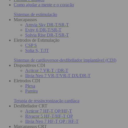
Como ajudar a mente e o coração
Sistemas de estimulação
Marcapassos
Amvia Sky DR-T/SR-T
Evity 6 DR-T/SR-T
Solvia Rise DR-T/SR-T
Eletrodos de Estimulação
CSP S
Solia S, T/JT
Sistemas de cardioversor-desfibrilador implantável (CDI)
Dispositivos CDI
Acticor 7 VR-T / DR-T
Ilivia Neo 7 VR-T/VR-T DX/DR-T
Eletrodos CDI
Plexa
Pamira
Terapia de ressincronização cardíaca
Desfibrilador CRT
Acticor 7 HF-T QP/HF-T
Rivacor 5 HF-T/HF-T QP
Ilivia Neo 7 HF-T QP / HF-T
Marcapassos CRT