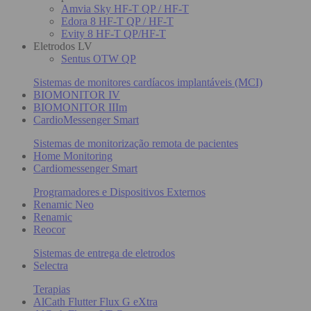
Amvia Sky HF-T QP / HF-T
Edora 8 HF-T QP / HF-T
Evity 8 HF-T QP/HF-T
Eletrodos LV
Sentus OTW QP
Sistemas de monitores cardíacos implantáveis (MCI)
BIOMONITOR IV
BIOMONITOR IIIm
CardioMessenger Smart
Sistemas de monitorização remota de pacientes
Home Monitoring
Cardiomessenger Smart
Programadores e Dispositivos Externos
Renamic Neo
Renamic
Reocor
Sistemas de entrega de eletrodos
Selectra
Terapias
AlCath Flutter Flux G eXtra