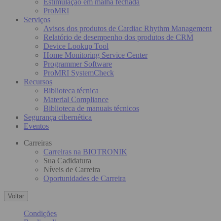
Estimulação em malha fechada
ProMRI
Serviços
Avisos dos produtos de Cardiac Rhythm Management
Relatório de desempenho dos produtos de CRM
Device Lookup Tool
Home Monitoring Service Center
Programmer Software
ProMRI SystemCheck
Recursos
Biblioteca técnica
Material Compliance
Biblioteca de manuais técnicos
Segurança cibernética
Eventos
Carreiras
Carreiras na BIOTRONIK
Sua Cadidatura
Níveis de Carreira
Oportunidades de Carreira
Voltar
Condições