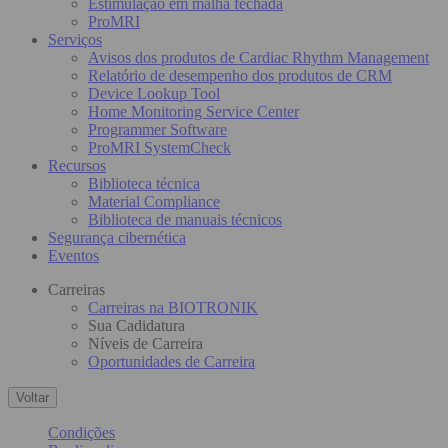
Estimulação em malha fechada
ProMRI
Serviços
Avisos dos produtos de Cardiac Rhythm Management
Relatório de desempenho dos produtos de CRM
Device Lookup Tool
Home Monitoring Service Center
Programmer Software
ProMRI SystemCheck
Recursos
Biblioteca técnica
Material Compliance
Biblioteca de manuais técnicos
Segurança cibernética
Eventos
Carreiras
Carreiras na BIOTRONIK
Sua Cadidatura
Níveis de Carreira
Oportunidades de Carreira
Voltar
Condições