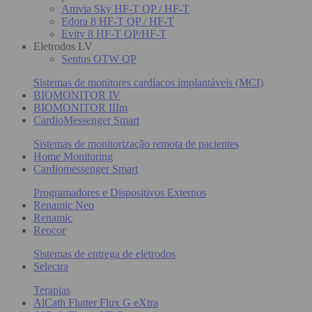
Amvia Sky HF-T QP / HF-T
Edora 8 HF-T QP / HF-T
Evity 8 HF-T QP/HF-T
Eletrodos LV
Sentus OTW QP
Sistemas de monitores cardíacos implantáveis (MCI)
BIOMONITOR IV
BIOMONITOR IIIm
CardioMessenger Smart
Sistemas de monitorização remota de pacientes
Home Monitoring
Cardiomessenger Smart
Programadores e Dispositivos Externos
Renamic Neo
Renamic
Reocor
Sistemas de entrega de eletrodos
Selectra
Terapias
AlCath Flutter Flux G eXtra