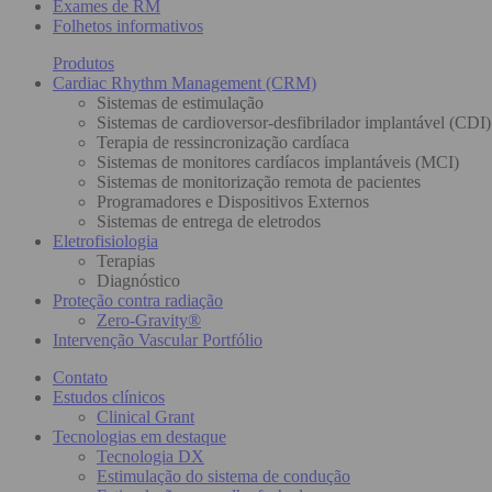
Exames de RM
Folhetos informativos
Produtos
Cardiac Rhythm Management (CRM)
Sistemas de estimulação
Sistemas de cardioversor-desfibrilador implantável (CDI)
Terapia de ressincronização cardíaca
Sistemas de monitores cardíacos implantáveis (MCI)
Sistemas de monitorização remota de pacientes
Programadores e Dispositivos Externos
Sistemas de entrega de eletrodos
Eletrofisiologia
Terapias
Diagnóstico
Proteção contra radiação
Zero-Gravity®
Intervenção Vascular Portfólio
Contato
Estudos clínicos
Clinical Grant
Tecnologias em destaque
Tecnologia DX
Estimulação do sistema de condução