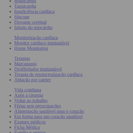
Bradicardia
Taquicardia
Insuficiência cardíaca
Síncope
Derrame cerebral
Infarto do miocárdio
Monitorização cardíaca
Monitor cardíaco implantável
Home Monitoring
Terapias
Marcapasso
Desfibrilador implantável
Terapia de ressincronização cardíaca
Ablação por cateter
Vida cotidiana
Após a cirurgia
Voltar ao trabalho
Férias sem preocupações
Alimentação saudável para o coração
Em forma para um coração saudável
Exames médicos
Ficha Médica
Família e amigos