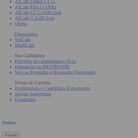
AlCath Flutter LT G
AlCath Flux G eXtra
AlCath LT G FullCircle
AlCath G FullCircle
Qiona
Diagnóstico
ViaCath
MultiCath
Sua Cadidatura
Processo de candidatura e dicas
Integração na BIOTRONIK
Veja as Perguntas e Respostas Frequentes
Níveis de Carreira
Profissionais e Candidatos Experientes
Jovens Aprendizes
Estudantes
Produtos
Fechar