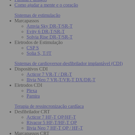
Como ajudar a mente e o coração
Sistemas de estimulação
Marcapassos
Amvia Sky DR-T/SR-T
Evity 6 DR-T/SR-T
Solvia Rise DR-T/SR-T
Eletrodos de Estimulação
CSP S
Solia S, T/JT
Sistemas de cardioversor-desfibrilador implantável (CDI)
Dispositivos CDI
Acticor 7 VR-T / DR-T
Ilivia Neo 7 VR-T/VR-T DX/DR-T
Eletrodos CDI
Plexa
Pamira
Terapia de ressincronização cardíaca
Desfibrilador CRT
Acticor 7 HF-T QP/HF-T
Rivacor 5 HF-T/HF-T QP
Ilivia Neo 7 HF-T QP / HF-T
Marcapassos CRT