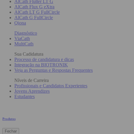
AlCath Flutter LT G
AlCath Flux G eXtra
AlCath LT G FullCircle
AlCath G FullCircle
Qiona
Diagnóstico
ViaCath
MultiCath
Sua Cadidatura
Processo de candidatura e dicas
Integração na BIOTRONIK
Veja as Perguntas e Respostas Frequentes
Níveis de Carreira
Profissionais e Candidatos Experientes
Jovens Aprendizes
Estudantes
Produtos
Fechar