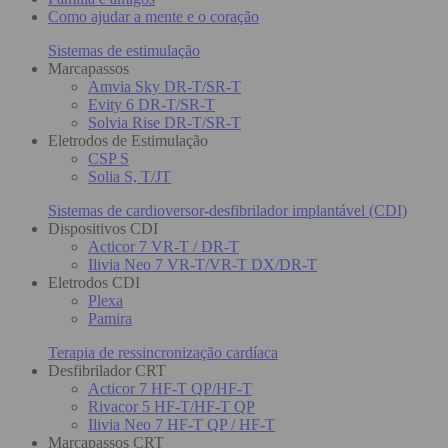
Como ajudar a mente e o coração
Sistemas de estimulação
Marcapassos
Amvia Sky DR-T/SR-T
Evity 6 DR-T/SR-T
Solvia Rise DR-T/SR-T
Eletrodos de Estimulação
CSP S
Solia S, T/JT
Sistemas de cardioversor-desfibrilador implantável (CDI)
Dispositivos CDI
Acticor 7 VR-T / DR-T
Ilivia Neo 7 VR-T/VR-T DX/DR-T
Eletrodos CDI
Plexa
Pamira
Terapia de ressincronização cardíaca
Desfibrilador CRT
Acticor 7 HF-T QP/HF-T
Rivacor 5 HF-T/HF-T QP
Ilivia Neo 7 HF-T QP / HF-T
Marcapassos CRT