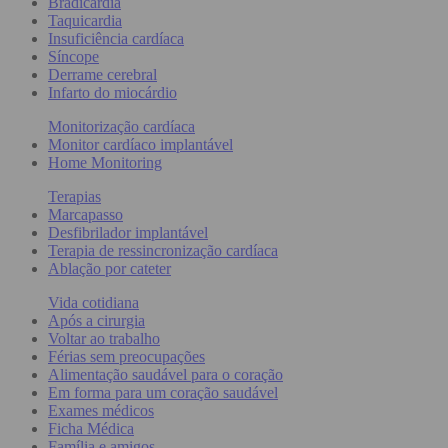
Bradicardia
Taquicardia
Insuficiência cardíaca
Síncope
Derrame cerebral
Infarto do miocárdio
Monitorização cardíaca
Monitor cardíaco implantável
Home Monitoring
Terapias
Marcapasso
Desfibrilador implantável
Terapia de ressincronização cardíaca
Ablação por cateter
Vida cotidiana
Após a cirurgia
Voltar ao trabalho
Férias sem preocupações
Alimentação saudável para o coração
Em forma para um coração saudável
Exames médicos
Ficha Médica
Família e amigos