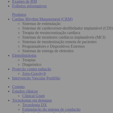
Exames de RM
Folhetos informativos
Produtos
Cardiac Rhythm Management (CRM)
Sistemas de estimulação
Sistemas de cardioversor-desfibrilador implantável (CDI)
Terapia de ressincronização cardíaca
Sistemas de monitores cardíacos implantáveis (MCI)
Sistemas de monitorização remota de pacientes
Programadores e Dispositivos Externos
Sistemas de entrega de eletrodos
Eletrofisiologia
Terapias
Diagnóstico
Proteção contra radiação
Zero-Gravity®
Intervenção Vascular Portfólio
Contato
Estudos clínicos
Clinical Grant
Tecnologias em destaque
Tecnologia DX
Estimulação do sistema de condução