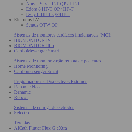
Amvia Sky HF-T QP / HF-T
Edora 8 HF-T QP / HF-T
Evity 8 HF-T QP/HF-T
Eletrodos LV
Sentus OTW QP
Sistemas de monitores cardíacos implantáveis (MCI)
BIOMONITOR IV
BIOMONITOR IIIm
CardioMessenger Smart
Sistemas de monitorização remota de pacientes
Home Monitoring
Cardiomessenger Smart
Programadores e Dispositivos Externos
Renamic Neo
Renamic
Reocor
Sistemas de entrega de eletrodos
Selectra
Terapias
AlCath Flutter Flux G eXtra