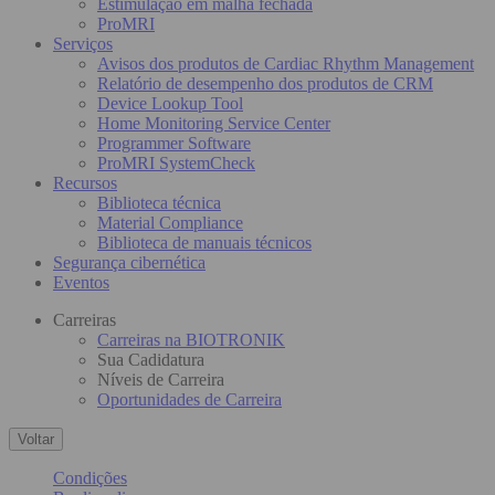
Estimulação em malha fechada
ProMRI
Serviços
Avisos dos produtos de Cardiac Rhythm Management
Relatório de desempenho dos produtos de CRM
Device Lookup Tool
Home Monitoring Service Center
Programmer Software
ProMRI SystemCheck
Recursos
Biblioteca técnica
Material Compliance
Biblioteca de manuais técnicos
Segurança cibernética
Eventos
Carreiras
Carreiras na BIOTRONIK
Sua Cadidatura
Níveis de Carreira
Oportunidades de Carreira
Voltar
Condições