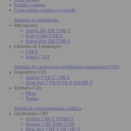
Família e amigos
Como ajudar a mente e o coração
Sistemas de estimulação
Marcapassos
Amvia Sky DR-T/SR-T
Evity 6 DR-T/SR-T
Solvia Rise DR-T/SR-T
Eletrodos de Estimulação
CSP S
Solia S, T/JT
Sistemas de cardioversor-desfibrilador implantável (CDI)
Dispositivos CDI
Acticor 7 VR-T / DR-T
Ilivia Neo 7 VR-T/VR-T DX/DR-T
Eletrodos CDI
Plexa
Pamira
Terapia de ressincronização cardíaca
Desfibrilador CRT
Acticor 7 HF-T QP/HF-T
Rivacor 5 HF-T/HF-T QP
Ilivia Neo 7 HF-T QP / HF-T