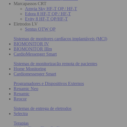
Marcapassos CRT
Amvia Sky HF-T QP / HF-T
Edora 8 HF-T QP / HF-T
Evity 8 HF-T QP/HF-T
Eletrodos LV
Sentus OTW QP
Sistemas de monitores cardíacos implantáveis (MCI)
BIOMONITOR IV
BIOMONITOR IIIm
CardioMessenger Smart
Sistemas de monitorização remota de pacientes
Home Monitoring
Cardiomessenger Smart
Programadores e Dispositivos Externos
Renamic Neo
Renamic
Reocor
Sistemas de entrega de eletrodos
Selectra
Terapias