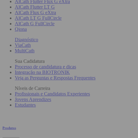
AlCath Flutter Flux G eXtra
AlCath Flutter LT G
AlCath Flux G eXtra
AlCath LT G FullCircle
AlCath G FullCircle
Qiona
Diagnóstico
ViaCath
MultiCath
Sua Cadidatura
Processo de candidatura e dicas
Integração na BIOTRONIK
Veja as Perguntas e Respostas Frequentes
Níveis de Carreira
Profissionais e Candidatos Experientes
Jovens Aprendizes
Estudantes
Produtos