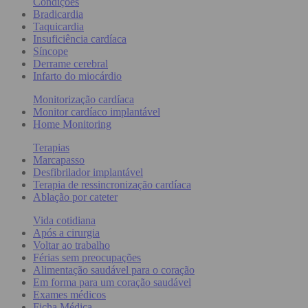
Condições
Bradicardia
Taquicardia
Insuficiência cardíaca
Síncope
Derrame cerebral
Infarto do miocárdio
Monitorização cardíaca
Monitor cardíaco implantável
Home Monitoring
Terapias
Marcapasso
Desfibrilador implantável
Terapia de ressincronização cardíaca
Ablação por cateter
Vida cotidiana
Após a cirurgia
Voltar ao trabalho
Férias sem preocupações
Alimentação saudável para o coração
Em forma para um coração saudável
Exames médicos
Ficha Médica