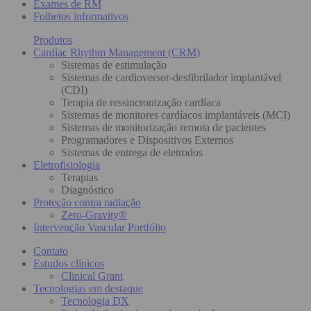
Exames de RM
Folhetos informativos
Produtos
Cardiac Rhythm Management (CRM)
Sistemas de estimulação
Sistemas de cardioversor-desfibrilador implantável
(CDI)
Terapia de ressincronização cardíaca
Sistemas de monitores cardíacos implantáveis (MCI)
Sistemas de monitorização remota de pacientes
Programadores e Dispositivos Externos
Sistemas de entrega de eletrodos
Eletrofisiologia
Terapias
Diagnóstico
Proteção contra radiação
Zero-Gravity®
Intervenção Vascular Portfólio
Contato
Estudos clínicos
Clinical Grant
Tecnologias em destaque
Tecnologia DX