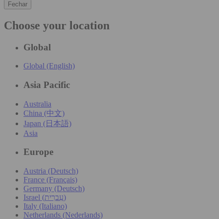
Fechar
Choose your location
Global
Global (English)
Asia Pacific
Australia
China (中文)
Japan (日本語)
Asia
Europe
Austria (Deutsch)
France (Français)
Germany (Deutsch)
Israel (עִברִית)
Italy (Italiano)
Netherlands (Nederlands)