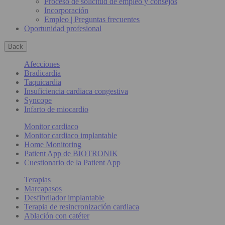
Proceso de solicitud de empleo y consejos
Incorporación
Empleo | Preguntas frecuentes
Oportunidad profesional
Back
Afecciones
Bradicardia
Taquicardia
Insuficiencia cardiaca congestiva
Syncope
Infarto de miocardio
Monitor cardiaco
Monitor cardiaco implantable
Home Monitoring
Patient App de BIOTRONIK
Cuestionario de la Patient App
Terapias
Marcapasos
Desfibrilador implantable
Terapia de resincronización cardiaca
Ablación con catéter