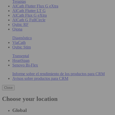
Terapias
AlCath Flutter Flux G eXtra
AlCath Flutter LT G
AlCath Flux G eXtra
AlCath G FullCircle
Qubic RF
Qiona
Diagnóstico
ViaCath
Qubic Stim
Transeptal
HeartSpan
Senovo Bi-Flex
Informe sobre el rendimiento de los productos para CRM
Avisos sobre productos para CRM
Close
Choose your location
Global