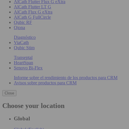
AlCath Flutter Flux G eXtra
AlCath Flutter LT G
AlCath Flux G eXtra
AlCath G FullCircle
Qubic RF
Qiona
Diagnóstico
ViaCath
Qubic Stim
Transeptal
HeartSpan
Senovo Bi-Flex
Informe sobre el rendimiento de los productos para CRM
Avisos sobre productos para CRM
Close
Choose your location
Global