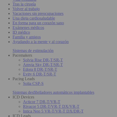
Tras la cirugía
Volver al trabajo
Vacaciones sin preocupaciones
Una dieta cardiosaludable
En forma para un corazón sano
Exámenes médicos
ID médico
Familia y amigos
Ayudando a la mente y al corazón
Sistemas de estimulación
Pacemakers
Solvia Rise DR-T/SR-T
Amvia Sky DR-T/SR-T
Edora 8 DR-T/SR-T
Evity 6 DR-T/SR-T
Pacing Leads
Solia CSP-S
Sistemas desfibriladores automáticos implantables
ICD Devices
Acticor 7 DR-T/VR-T
Rivacor 5 DR-T/VR-T DX/VR-T
Intica Neo 5 VR-T/VR-T DX/DR-T
ICD Leads