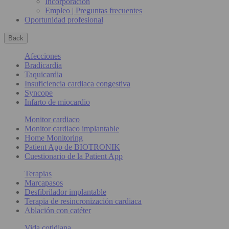
Incorporación
Empleo | Preguntas frecuentes
Oportunidad profesional
Back
Afecciones
Bradicardia
Taquicardia
Insuficiencia cardiaca congestiva
Syncope
Infarto de miocardio
Monitor cardiaco
Monitor cardiaco implantable
Home Monitoring
Patient App de BIOTRONIK
Cuestionario de la Patient App
Terapias
Marcapasos
Desfibrilador implantable
Terapia de resincronización cardiaca
Ablación con catéter
Vida cotidiana