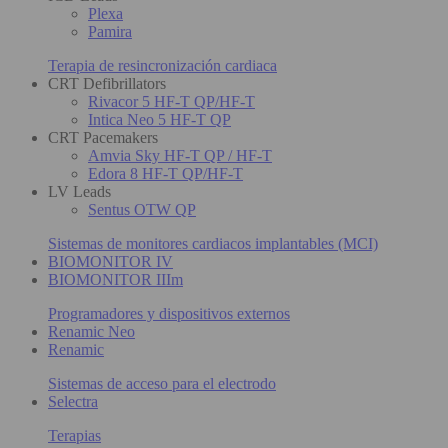
Plexa
Pamira
Terapia de resincronización cardiaca
CRT Defibrillators
Rivacor 5 HF-T QP/HF-T
Intica Neo 5 HF-T QP
CRT Pacemakers
Amvia Sky HF-T QP / HF-T
Edora 8 HF-T QP/HF-T
LV Leads
Sentus OTW QP
Sistemas de monitores cardiacos implantables (MCI)
BIOMONITOR IV
BIOMONITOR IIIm
Programadores y dispositivos externos
Renamic Neo
Renamic
Sistemas de acceso para el electrodo
Selectra
Terapias