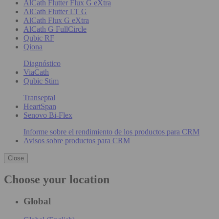
AlCath Flutter Flux G eXtra
AlCath Flutter LT G
AlCath Flux G eXtra
AlCath G FullCircle
Qubic RF
Qiona
Diagnóstico
ViaCath
Qubic Stim
Transeptal
HeartSpan
Senovo Bi-Flex
Informe sobre el rendimiento de los productos para CRM
Avisos sobre productos para CRM
Close
Choose your location
Global