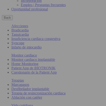
Incorporación
Empleo | Preguntas frecuentes
Oportunidad profesional
Back
Afecciones
Bradicardia
Taquicardia
Insuficiencia cardiaca congestiva
Syncope
Infarto de miocardio
Monitor cardiaco
Monitor cardiaco implantable
Home Monitoring
Patient App de BIOTRONIK
Cuestionario de la Patient App
Terapias
Marcapasos
Desfibrilador implantable
Terapia de resincronización cardiaca
Ablación con catéter
Vida cotidiana