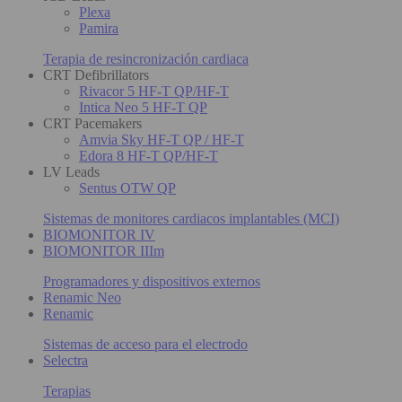
Plexa
Pamira
Terapia de resincronización cardiaca
CRT Defibrillators
Rivacor 5 HF-T QP/HF-T
Intica Neo 5 HF-T QP
CRT Pacemakers
Amvia Sky HF-T QP / HF-T
Edora 8 HF-T QP/HF-T
LV Leads
Sentus OTW QP
Sistemas de monitores cardiacos implantables (MCI)
BIOMONITOR IV
BIOMONITOR IIIm
Programadores y dispositivos externos
Renamic Neo
Renamic
Sistemas de acceso para el electrodo
Selectra
Terapias