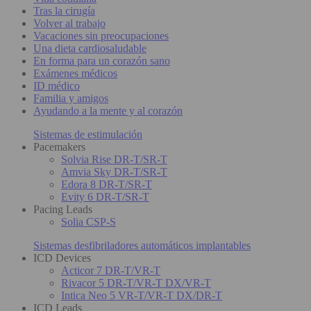
Tras la cirugía
Volver al trabajo
Vacaciones sin preocupaciones
Una dieta cardiosaludable
En forma para un corazón sano
Exámenes médicos
ID médico
Familia y amigos
Ayudando a la mente y al corazón
Sistemas de estimulación
Pacemakers
Solvia Rise DR-T/SR-T
Amvia Sky DR-T/SR-T
Edora 8 DR-T/SR-T
Evity 6 DR-T/SR-T
Pacing Leads
Solia CSP-S
Sistemas desfibriladores automáticos implantables
ICD Devices
Acticor 7 DR-T/VR-T
Rivacor 5 DR-T/VR-T DX/VR-T
Intica Neo 5 VR-T/VR-T DX/DR-T
ICD Leads