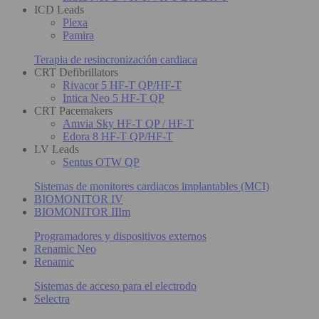
ICD Leads
Plexa
Pamira
Terapia de resincronización cardiaca
CRT Defibrillators
Rivacor 5 HF-T QP/HF-T
Intica Neo 5 HF-T QP
CRT Pacemakers
Amvia Sky HF-T QP / HF-T
Edora 8 HF-T QP/HF-T
LV Leads
Sentus OTW QP
Sistemas de monitores cardiacos implantables (MCI)
BIOMONITOR IV
BIOMONITOR IIIm
Programadores y dispositivos externos
Renamic Neo
Renamic
Sistemas de acceso para el electrodo
Selectra