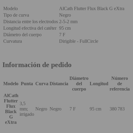
Modelo
AlCath Flutter Flux Black G eXtra
Tipo de curva
Negro
Distancia entre los electrodos
2-5-2 mm
Longitud efectiva del catéter
95 cm
Diámetro del cuerpo
7 F
Curvatura
Dirigible - FullCircle
Información de pedido
Diámetro
Número
Modelo
Punta
Curva
Distancia
del
Longitud
de
cuerpo
referencia
AlCath
Flutter
3,5
Flux
mm;
Negro
Negro
7 F
95 cm
380 783
Black
irrigado
G
eXtra