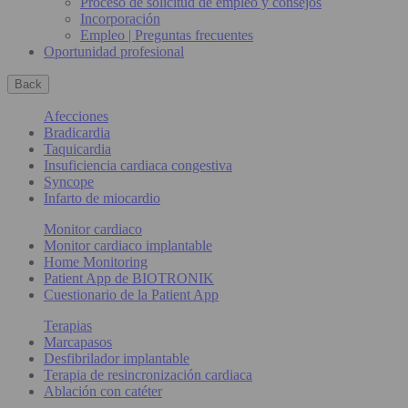
Proceso de solicitud de empleo y consejos
Incorporación
Empleo | Preguntas frecuentes
Oportunidad profesional
Back
Afecciones
Bradicardia
Taquicardia
Insuficiencia cardiaca congestiva
Syncope
Infarto de miocardio
Monitor cardiaco
Monitor cardiaco implantable
Home Monitoring
Patient App de BIOTRONIK
Cuestionario de la Patient App
Terapias
Marcapasos
Desfibrilador implantable
Terapia de resincronización cardiaca
Ablación con catéter