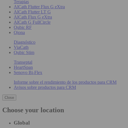
Terapias
AlCath Flutter Flux G eXtra
AlCath Flutter LT G
AlCath Flux G eXtra
AlCath G FullCircle
Qubic RF
Qiona
Diagnóstico
ViaCath
Qubic Stim
Transeptal
HeartSpan
Senovo Bi-Flex
Informe sobre el rendimiento de los productos para CRM
Avisos sobre productos para CRM
Close
Choose your location
Global