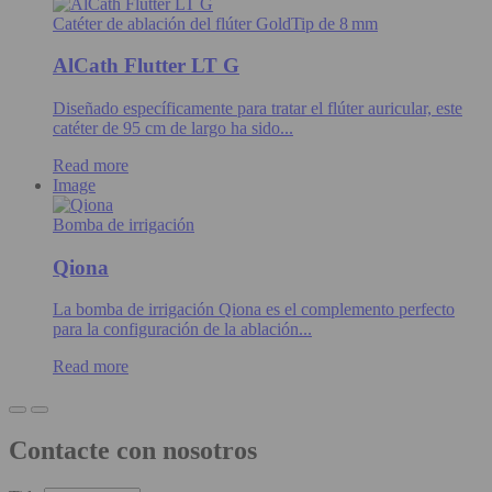
Catéter de ablación del flúter GoldTip de 8 mm
AlCath Flutter LT G
Diseñado específicamente para tratar el flúter auricular, este
catéter de 95 cm de largo ha sido...
Read more
Image
Bomba de irrigación
Qiona
La bomba de irrigación Qiona es el complemento perfecto
para la configuración de la ablación...
Read more
Contacte con nosotros