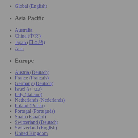
Global (English)
Asia Pacific
Australia
China (中文)
Japan (日本語)
Asia
Europe
Austria (Deutsch)
France (Français)
Germany (Deutsch)
Israel (עִברִית)
Italy (Italiano)
Netherlands (Nederlands)
Poland (Polski)
Portugal (Português)
Spain (Español)
Switzerland (Deutsch)
Switzerland (English)
United Kingdom