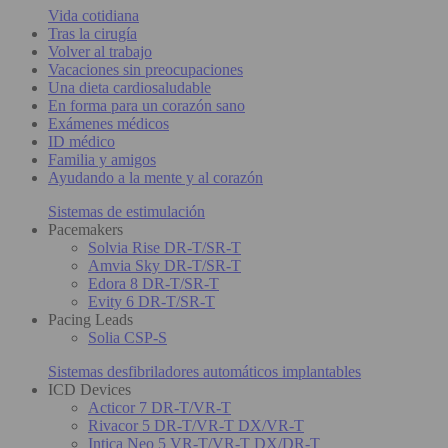
Vida cotidiana
Tras la cirugía
Volver al trabajo
Vacaciones sin preocupaciones
Una dieta cardiosaludable
En forma para un corazón sano
Exámenes médicos
ID médico
Familia y amigos
Ayudando a la mente y al corazón
Sistemas de estimulación
Pacemakers
Solvia Rise DR-T/SR-T
Amvia Sky DR-T/SR-T
Edora 8 DR-T/SR-T
Evity 6 DR-T/SR-T
Pacing Leads
Solia CSP-S
Sistemas desfibriladores automáticos implantables
ICD Devices
Acticor 7 DR-T/VR-T
Rivacor 5 DR-T/VR-T DX/VR-T
Intica Neo 5 VR-T/VR-T DX/DR-T