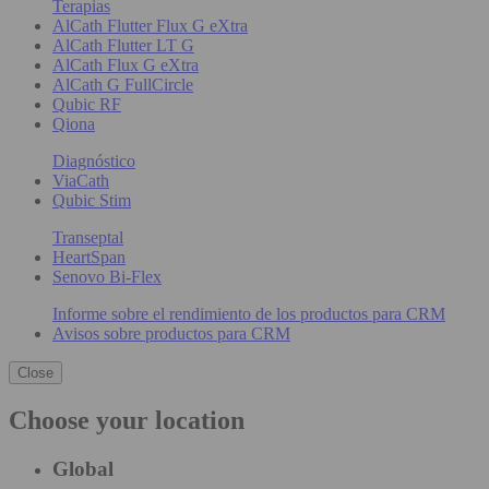
Terapias
AlCath Flutter Flux G eXtra
AlCath Flutter LT G
AlCath Flux G eXtra
AlCath G FullCircle
Qubic RF
Qiona
Diagnóstico
ViaCath
Qubic Stim
Transeptal
HeartSpan
Senovo Bi-Flex
Informe sobre el rendimiento de los productos para CRM
Avisos sobre productos para CRM
Close
Choose your location
Global