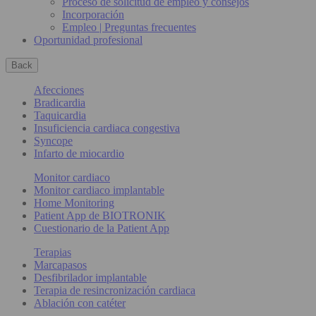
Proceso de solicitud de empleo y consejos
Incorporación
Empleo | Preguntas frecuentes
Oportunidad profesional
Back
Afecciones
Bradicardia
Taquicardia
Insuficiencia cardiaca congestiva
Syncope
Infarto de miocardio
Monitor cardiaco
Monitor cardiaco implantable
Home Monitoring
Patient App de BIOTRONIK
Cuestionario de la Patient App
Terapias
Marcapasos
Desfibrilador implantable
Terapia de resincronización cardiaca
Ablación con catéter