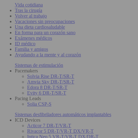
Vida cotidiana
Tras la cirugía
Volver al trabajo
Vacaciones sin preocupaciones
Una dieta cardiosaludable
En forma para un corazón sano
Exámenes médicos
ID médico
Familia y amigos
Ayudando a la mente y al corazón
Sistemas de estimulación
Pacemakers
Solvia Rise DR-T/SR-T
Amvia Sky DR-T/SR-T
Edora 8 DR-T/SR-T
Evity 6 DR-T/SR-T
Pacing Leads
Solia CSP-S
Sistemas desfibriladores automáticos implantables
ICD Devices
Acticor 7 DR-T/VR-T
Rivacor 5 DR-T/VR-T DX/VR-T
Intica Neo 5 VR-T/VR-T DX/DR-T