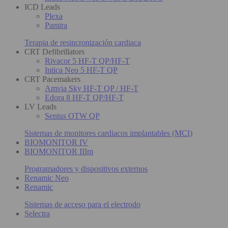
ICD Leads
Plexa
Pamira
Terapia de resincronización cardiaca
CRT Defibrillators
Rivacor 5 HF-T QP/HF-T
Intica Neo 5 HF-T QP
CRT Pacemakers
Amvia Sky HF-T QP / HF-T
Edora 8 HF-T QP/HF-T
LV Leads
Sentus OTW QP
Sistemas de monitores cardiacos implantables (MCI)
BIOMONITOR IV
BIOMONITOR IIIm
Programadores y dispositivos externos
Renamic Neo
Renamic
Sistemas de acceso para el electrodo
Selectra