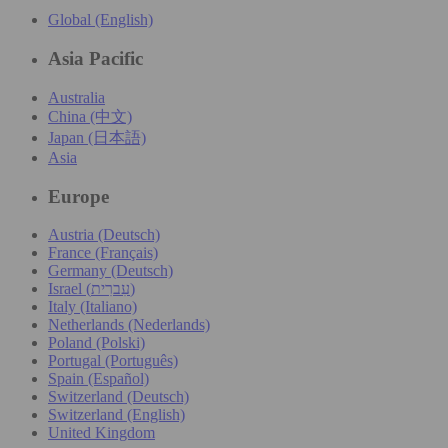
Global (English)
Asia Pacific
Australia
China (中文)
Japan (日本語)
Asia
Europe
Austria (Deutsch)
France (Français)
Germany (Deutsch)
Israel (עִברִית)
Italy (Italiano)
Netherlands (Nederlands)
Poland (Polski)
Portugal (Português)
Spain (Español)
Switzerland (Deutsch)
Switzerland (English)
United Kingdom