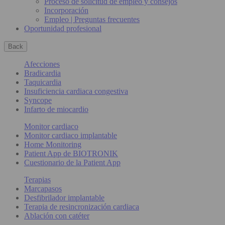
Proceso de solicitud de empleo y consejos
Incorporación
Empleo | Preguntas frecuentes
Oportunidad profesional
Back
Afecciones
Bradicardia
Taquicardia
Insuficiencia cardiaca congestiva
Syncope
Infarto de miocardio
Monitor cardiaco
Monitor cardiaco implantable
Home Monitoring
Patient App de BIOTRONIK
Cuestionario de la Patient App
Terapias
Marcapasos
Desfibrilador implantable
Terapia de resincronización cardiaca
Ablación con catéter