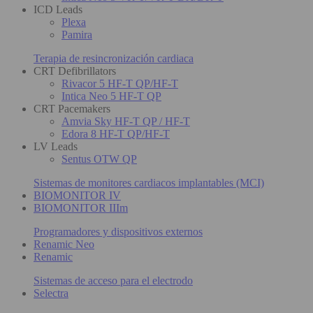
ICD Leads
Plexa
Pamira
Terapia de resincronización cardiaca
CRT Defibrillators
Rivacor 5 HF-T QP/HF-T
Intica Neo 5 HF-T QP
CRT Pacemakers
Amvia Sky HF-T QP / HF-T
Edora 8 HF-T QP/HF-T
LV Leads
Sentus OTW QP
Sistemas de monitores cardiacos implantables (MCI)
BIOMONITOR IV
BIOMONITOR IIIm
Programadores y dispositivos externos
Renamic Neo
Renamic
Sistemas de acceso para el electrodo
Selectra