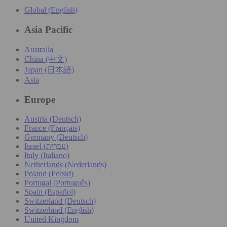
Global (English)
Asia Pacific
Australia
China (中文)
Japan (日本語)
Asia
Europe
Austria (Deutsch)
France (Français)
Germany (Deutsch)
Israel (עִברִית)
Italy (Italiano)
Netherlands (Nederlands)
Poland (Polski)
Portugal (Português)
Spain (Español)
Switzerland (Deutsch)
Switzerland (English)
United Kingdom