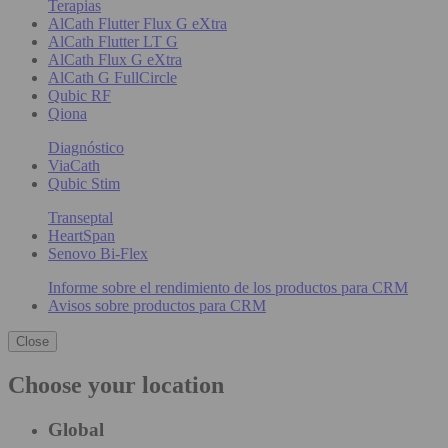
Terapias
AlCath Flutter Flux G eXtra
AlCath Flutter LT G
AlCath Flux G eXtra
AlCath G FullCircle
Qubic RF
Qiona
Diagnóstico
ViaCath
Qubic Stim
Transeptal
HeartSpan
Senovo Bi-Flex
Informe sobre el rendimiento de los productos para CRM
Avisos sobre productos para CRM
Close
Choose your location
Global