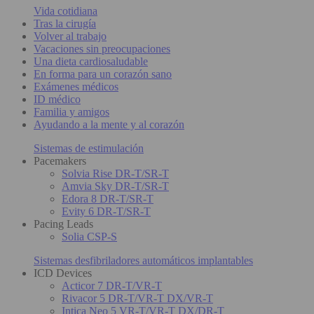
Vida cotidiana
Tras la cirugía
Volver al trabajo
Vacaciones sin preocupaciones
Una dieta cardiosaludable
En forma para un corazón sano
Exámenes médicos
ID médico
Familia y amigos
Ayudando a la mente y al corazón
Sistemas de estimulación
Pacemakers
Solvia Rise DR-T/SR-T
Amvia Sky DR-T/SR-T
Edora 8 DR-T/SR-T
Evity 6 DR-T/SR-T
Pacing Leads
Solia CSP-S
Sistemas desfibriladores automáticos implantables
ICD Devices
Acticor 7 DR-T/VR-T
Rivacor 5 DR-T/VR-T DX/VR-T
Intica Neo 5 VR-T/VR-T DX/DR-T