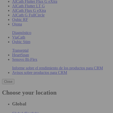
AlCath Flutter Flux G eXtra
AlCath Flutter LT G
AlCath Flux G eXtra
AlCath G FullCircle
Qubic RF
Qiona
Diagnóstico
ViaCath
Qubic Stim
Transeptal
HeartSpan
Senovo Bi-Flex
Informe sobre el rendimiento de los productos para CRM
Avisos sobre productos para CRM
Close
Choose your location
Global