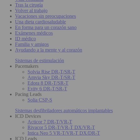
Tras la cirugía
Volver al trabajo
Vacaciones sin preocupaciones
Una dieta cardiosaludable
En forma para un corazón sano
Exámenes médicos
ID médico
Familia y amigos
Ayudando a la mente y al corazón
Sistemas de estimulación
Pacemakers
Solvia Rise DR-T/SR-T
Amvia Sky DR-T/SR-T
Edora 8 DR-T/SR-T
Evity 6 DR-T/SR-T
Pacing Leads
Solia CSP-S
Sistemas desfibriladores automáticos implantables
ICD Devices
Acticor 7 DR-T/VR-T
Rivacor 5 DR-T/VR-T DX/VR-T
Intica Neo 5 VR-T/VR-T DX/DR-T
ICD Leads