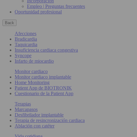
Incorporación
Empleo | Preguntas frecuentes
Oportunidad profesional
Back
Afecciones
Bradicardia
Taquicardia
Insuficiencia cardiaca congestiva
Syncope
Infarto de miocardio
Monitor cardiaco
Monitor cardiaco implantable
Home Monitoring
Patient App de BIOTRONIK
Cuestionario de la Patient App
Terapias
Marcapasos
Desfibrilador implantable
Terapia de resincronización cardiaca
Ablación con catéter
Vida cotidiana