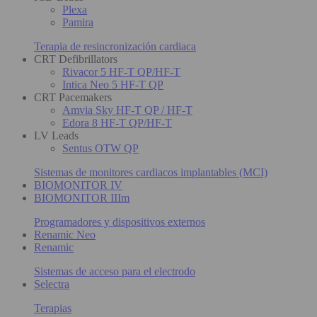
Plexa
Pamira
Terapia de resincronización cardiaca
CRT Defibrillators
Rivacor 5 HF-T QP/HF-T
Intica Neo 5 HF-T QP
CRT Pacemakers
Amvia Sky HF-T QP / HF-T
Edora 8 HF-T QP/HF-T
LV Leads
Sentus OTW QP
Sistemas de monitores cardiacos implantables (MCI)
BIOMONITOR IV
BIOMONITOR IIIm
Programadores y dispositivos externos
Renamic Neo
Renamic
Sistemas de acceso para el electrodo
Selectra
Terapias