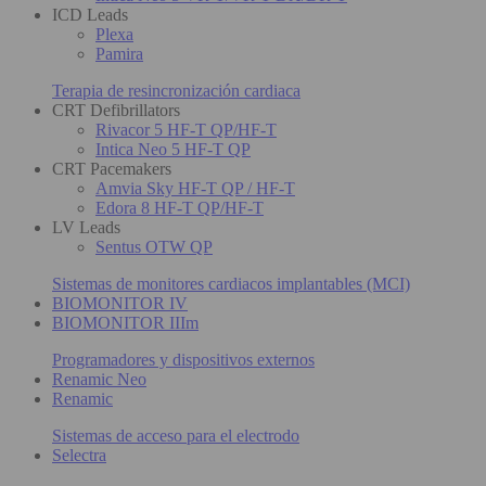
ICD Leads
Plexa
Pamira
Terapia de resincronización cardiaca
CRT Defibrillators
Rivacor 5 HF-T QP/HF-T
Intica Neo 5 HF-T QP
CRT Pacemakers
Amvia Sky HF-T QP / HF-T
Edora 8 HF-T QP/HF-T
LV Leads
Sentus OTW QP
Sistemas de monitores cardiacos implantables (MCI)
BIOMONITOR IV
BIOMONITOR IIIm
Programadores y dispositivos externos
Renamic Neo
Renamic
Sistemas de acceso para el electrodo
Selectra