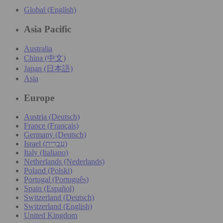
Global (English)
Asia Pacific
Australia
China (中文)
Japan (日本語)
Asia
Europe
Austria (Deutsch)
France (Français)
Germany (Deutsch)
Israel (עִברִית)
Italy (Italiano)
Netherlands (Nederlands)
Poland (Polski)
Portugal (Português)
Spain (Español)
Switzerland (Deutsch)
Switzerland (English)
United Kingdom