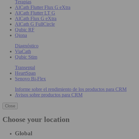
Terapias
AlCath Flutter Flux G eXtra
AlCath Flutter LT G
AlCath Flux G eXtra
AlCath G FullCircle
Qubic RF
Qiona
Diagnóstico
ViaCath
Qubic Stim
Transeptal
HeartSpan
Senovo Bi-Flex
Informe sobre el rendimiento de los productos para CRM
Avisos sobre productos para CRM
Close
Choose your location
Global