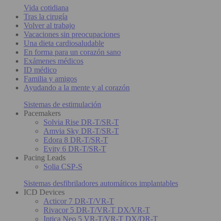
Vida cotidiana
Tras la cirugía
Volver al trabajo
Vacaciones sin preocupaciones
Una dieta cardiosaludable
En forma para un corazón sano
Exámenes médicos
ID médico
Familia y amigos
Ayudando a la mente y al corazón
Sistemas de estimulación
Pacemakers
Solvia Rise DR-T/SR-T
Amvia Sky DR-T/SR-T
Edora 8 DR-T/SR-T
Evity 6 DR-T/SR-T
Pacing Leads
Solia CSP-S
Sistemas desfibriladores automáticos implantables
ICD Devices
Acticor 7 DR-T/VR-T
Rivacor 5 DR-T/VR-T DX/VR-T
Intica Neo 5 VR-T/VR-T DX/DR-T