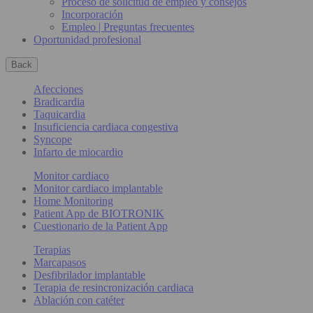
Proceso de solicitud de empleo y consejos
Incorporación
Empleo | Preguntas frecuentes
Oportunidad profesional
Back
Afecciones
Bradicardia
Taquicardia
Insuficiencia cardiaca congestiva
Syncope
Infarto de miocardio
Monitor cardiaco
Monitor cardiaco implantable
Home Monitoring
Patient App de BIOTRONIK
Cuestionario de la Patient App
Terapias
Marcapasos
Desfibrilador implantable
Terapia de resincronización cardiaca
Ablación con catéter