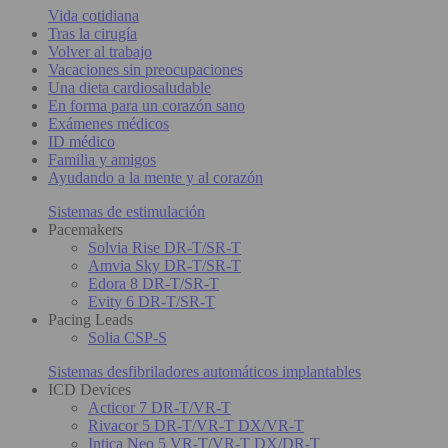
Vida cotidiana
Tras la cirugía
Volver al trabajo
Vacaciones sin preocupaciones
Una dieta cardiosaludable
En forma para un corazón sano
Exámenes médicos
ID médico
Familia y amigos
Ayudando a la mente y al corazón
Sistemas de estimulación
Pacemakers
Solvia Rise DR-T/SR-T
Amvia Sky DR-T/SR-T
Edora 8 DR-T/SR-T
Evity 6 DR-T/SR-T
Pacing Leads
Solia CSP-S
Sistemas desfibriladores automáticos implantables
ICD Devices
Acticor 7 DR-T/VR-T
Rivacor 5 DR-T/VR-T DX/VR-T
Intica Neo 5 VR-T/VR-T DX/DR-T