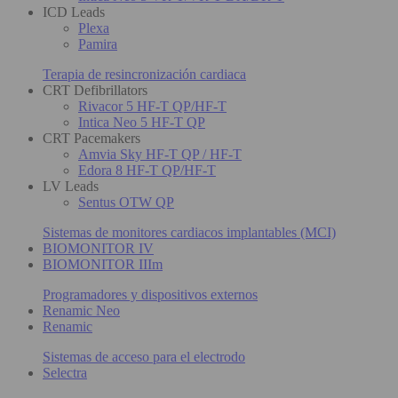
ICD Leads
Plexa
Pamira
Terapia de resincronización cardiaca
CRT Defibrillators
Rivacor 5 HF-T QP/HF-T
Intica Neo 5 HF-T QP
CRT Pacemakers
Amvia Sky HF-T QP / HF-T
Edora 8 HF-T QP/HF-T
LV Leads
Sentus OTW QP
Sistemas de monitores cardiacos implantables (MCI)
BIOMONITOR IV
BIOMONITOR IIIm
Programadores y dispositivos externos
Renamic Neo
Renamic
Sistemas de acceso para el electrodo
Selectra