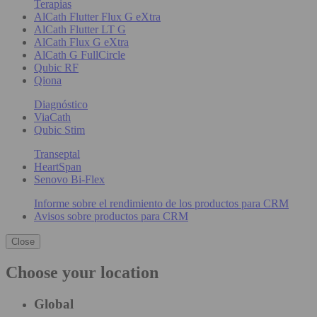
Terapias
AlCath Flutter Flux G eXtra
AlCath Flutter LT G
AlCath Flux G eXtra
AlCath G FullCircle
Qubic RF
Qiona
Diagnóstico
ViaCath
Qubic Stim
Transeptal
HeartSpan
Senovo Bi-Flex
Informe sobre el rendimiento de los productos para CRM
Avisos sobre productos para CRM
Close
Choose your location
Global