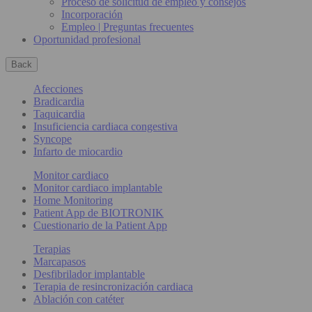
Proceso de solicitud de empleo y consejos
Incorporación
Empleo | Preguntas frecuentes
Oportunidad profesional
Back
Afecciones
Bradicardia
Taquicardia
Insuficiencia cardiaca congestiva
Syncope
Infarto de miocardio
Monitor cardiaco
Monitor cardiaco implantable
Home Monitoring
Patient App de BIOTRONIK
Cuestionario de la Patient App
Terapias
Marcapasos
Desfibrilador implantable
Terapia de resincronización cardiaca
Ablación con catéter