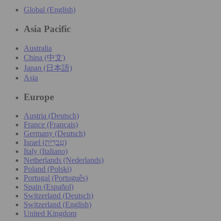
Global (English)
Asia Pacific
Australia
China (中文)
Japan (日本語)
Asia
Europe
Austria (Deutsch)
France (Français)
Germany (Deutsch)
Israel (עִברִית)
Italy (Italiano)
Netherlands (Nederlands)
Poland (Polski)
Portugal (Português)
Spain (Español)
Switzerland (Deutsch)
Switzerland (English)
United Kingdom