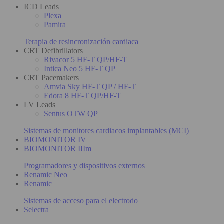
ICD Leads
Plexa
Pamira
Terapia de resincronización cardiaca
CRT Defibrillators
Rivacor 5 HF-T QP/HF-T
Intica Neo 5 HF-T QP
CRT Pacemakers
Amvia Sky HF-T QP / HF-T
Edora 8 HF-T QP/HF-T
LV Leads
Sentus OTW QP
Sistemas de monitores cardiacos implantables (MCI)
BIOMONITOR IV
BIOMONITOR IIIm
Programadores y dispositivos externos
Renamic Neo
Renamic
Sistemas de acceso para el electrodo
Selectra