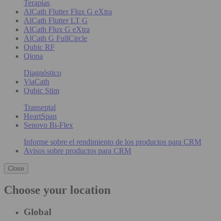
Terapias
AlCath Flutter Flux G eXtra
AlCath Flutter LT G
AlCath Flux G eXtra
AlCath G FullCircle
Qubic RF
Qiona
Diagnóstico
ViaCath
Qubic Stim
Transeptal
HeartSpan
Senovo Bi-Flex
Informe sobre el rendimiento de los productos para CRM
Avisos sobre productos para CRM
Close
Choose your location
Global