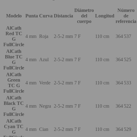
Diámetro
Número
Modelo
Punta
Curva
Distancia
del
Longitud
de
cuerpo
referencia
AlCath
Red TC
4 mm
Roja
2-5-2 mm
7 F
110 cm
364 537
G
FullCircle
AlCath
Blue TC
4 mm
Azul
2-5-2 mm
7 F
110 cm
364 525
G
FullCircle
AlCath
Green
4 mm
Verde
2-5-2 mm
7 F
110 cm
364 533
TC G
FullCircle
AlCath
Black TC
4 mm
Negra
2-5-2 mm
7 F
110 cm
364 522
G
FullCircle
AlCath
Cyan TC
4 mm
Cian
2-5-2 mm
7 F
110 cm
364 529
G