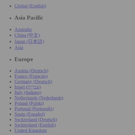
Global (English)
Asia Pacific
Australia
China (中文)
Japan (日本語)
Asia
Europe
Austria (Deutsch)
France (Français)
Germany (Deutsch)
Israel (עִברִית)
Italy (Italiano)
Netherlands (Nederlands)
Poland (Polski)
Portugal (Português)
Spain (Español)
Switzerland (Deutsch)
Switzerland (English)
United Kingdom