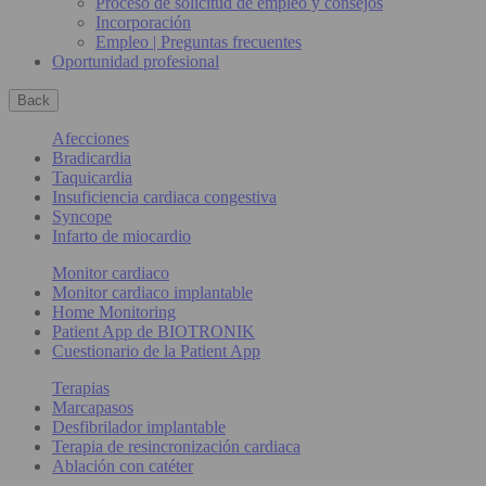
Proceso de solicitud de empleo y consejos
Incorporación
Empleo | Preguntas frecuentes
Oportunidad profesional
Back
Afecciones
Bradicardia
Taquicardia
Insuficiencia cardiaca congestiva
Syncope
Infarto de miocardio
Monitor cardiaco
Monitor cardiaco implantable
Home Monitoring
Patient App de BIOTRONIK
Cuestionario de la Patient App
Terapias
Marcapasos
Desfibrilador implantable
Terapia de resincronización cardiaca
Ablación con catéter