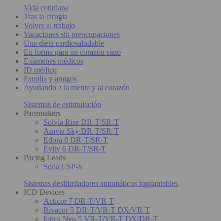
Vida cotidiana
Tras la cirugía
Volver al trabajo
Vacaciones sin preocupaciones
Una dieta cardiosaludable
En forma para un corazón sano
Exámenes médicos
ID médico
Familia y amigos
Ayudando a la mente y al corazón
Sistemas de estimulación
Pacemakers
Solvia Rise DR-T/SR-T
Amvia Sky DR-T/SR-T
Edora 8 DR-T/SR-T
Evity 6 DR-T/SR-T
Pacing Leads
Solia CSP-S
Sistemas desfibriladores automáticos implantables
ICD Devices
Acticor 7 DR-T/VR-T
Rivacor 5 DR-T/VR-T DX/VR-T
Intica Neo 5 VR-T/VR-T DX/DR-T