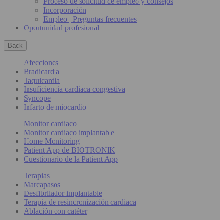
Proceso de solicitud de empleo y consejos
Incorporación
Empleo | Preguntas frecuentes
Oportunidad profesional
Back
Afecciones
Bradicardia
Taquicardia
Insuficiencia cardiaca congestiva
Syncope
Infarto de miocardio
Monitor cardiaco
Monitor cardiaco implantable
Home Monitoring
Patient App de BIOTRONIK
Cuestionario de la Patient App
Terapias
Marcapasos
Desfibrilador implantable
Terapia de resincronización cardiaca
Ablación con catéter