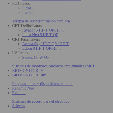
ICD Leads
Plexa
Pamira
Terapia de resincronización cardiaca
CRT Defibrillators
Rivacor 5 HF-T QP/HF-T
Intica Neo 5 HF-T QP
CRT Pacemakers
Amvia Sky HF-T QP / HF-T
Edora 8 HF-T QP/HF-T
LV Leads
Sentus OTW QP
Sistemas de monitores cardiacos implantables (MCI)
BIOMONITOR IV
BIOMONITOR IIIm
Programadores y dispositivos externos
Renamic Neo
Renamic
Sistemas de acceso para el electrodo
Selectra