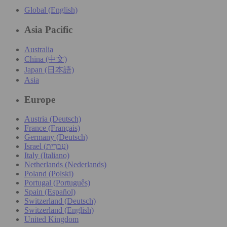
Global (English)
Asia Pacific
Australia
China (中文)
Japan (日本語)
Asia
Europe
Austria (Deutsch)
France (Français)
Germany (Deutsch)
Israel (עִברִית)
Italy (Italiano)
Netherlands (Nederlands)
Poland (Polski)
Portugal (Português)
Spain (Español)
Switzerland (Deutsch)
Switzerland (English)
United Kingdom