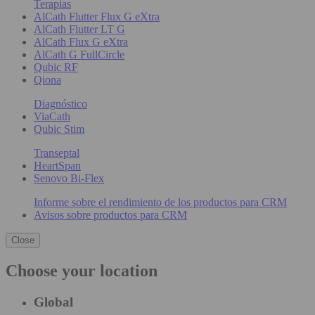
Terapias
AlCath Flutter Flux G eXtra
AlCath Flutter LT G
AlCath Flux G eXtra
AlCath G FullCircle
Qubic RF
Qiona
Diagnóstico
ViaCath
Qubic Stim
Transeptal
HeartSpan
Senovo Bi-Flex
Informe sobre el rendimiento de los productos para CRM
Avisos sobre productos para CRM
Close
Choose your location
Global