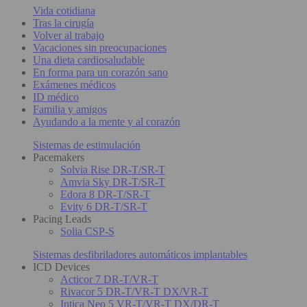
Vida cotidiana
Tras la cirugía
Volver al trabajo
Vacaciones sin preocupaciones
Una dieta cardiosaludable
En forma para un corazón sano
Exámenes médicos
ID médico
Familia y amigos
Ayudando a la mente y al corazón
Sistemas de estimulación
Pacemakers
Solvia Rise DR-T/SR-T
Amvia Sky DR-T/SR-T
Edora 8 DR-T/SR-T
Evity 6 DR-T/SR-T
Pacing Leads
Solia CSP-S
Sistemas desfibriladores automáticos implantables
ICD Devices
Acticor 7 DR-T/VR-T
Rivacor 5 DR-T/VR-T DX/VR-T
Intica Neo 5 VR-T/VR-T DX/DR-T