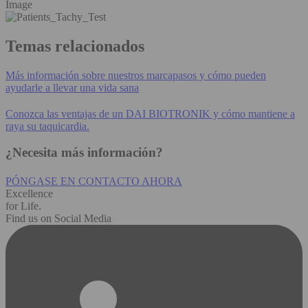
Image
Temas relacionados
Más información sobre nuestros marcapasos y cómo pueden
ayudarle a llevar una vida sana
Conozca las ventajas de un DAI BIOTRONIK y cómo mantiene a
raya su taquicardia.
¿Necesita más información?
PÓNGASE EN CONTACTO AHORA
Excellence
for Life.
Find us on Social Media